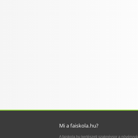
Mi a faiskola.hu?
A faiskola.hu kertészeti szaknévsor a növényvá