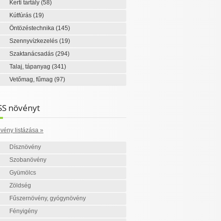
Kerti tartály
(58)
Kútfúrás
(19)
Öntözéstechnika
(145)
Szennyvízkezelés
(19)
Szaktanácsadás
(294)
Talaj, tápanyag
(341)
Vetőmag, fűmag
(97)
SS növényt
vény listázása »
Dísznövény
Szobanövény
Gyümölcs
Zöldség
Fűszernövény, gyógynövény
Fényigény