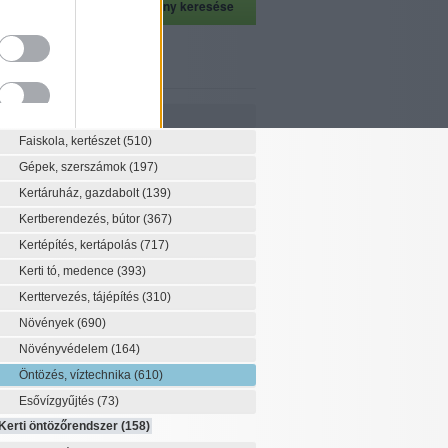
szeti szaknévsor
Szaknévsor
Faiskola, kertészet
(510)
Gépek, szerszámok
(197)
Kertáruház, gazdabolt
(139)
Kertberendezés, bútor
(367)
Kertépítés, kertápolás
(717)
Kerti tó, medence
(393)
Kerttervezés, tájépítés
(310)
Növények
(690)
Növényvédelem
(164)
Öntözés, víztechnika
(610)
Esővízgyűjtés
(73)
Kerti öntözőrendszer
(158)