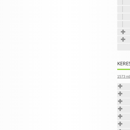
KERE
1573 nö