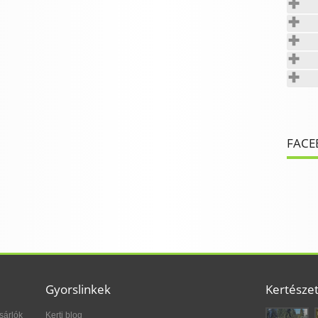
FACE
Gyorslinkek
Kertésze
sárlók
Kerti blog