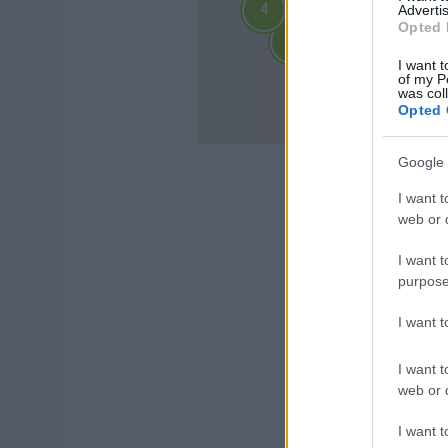
4
4
Advertis
2
2
Opted 
3
3
3
3
I want t
4
4
of my P
10
10
was col
Opted 
Google 
I want t
web or d
I want t
purpose
I want 
I want t
web or d
I want t