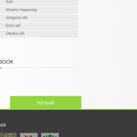
Szín
Növény magasság
Virágzási idő
Érési idő
Ültetési idő
BOOK
Hírlevél
tek