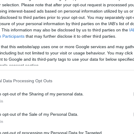
r selection. Please note that after your opt-out request is processed y
Jelszó
Emlékezzen rám
eing interest-based ads based on personal information utilized by us or
disclosed to third parties prior to your opt-out. You may separately opt-
nevét?
Regisztráció
losure of your personal information by third parties on the IAB’s list of
térképes szaknévsora
. This information may also be disclosed by us to third parties on the
IA
Participants
that may further disclose it to other third parties.
KERTÉSZ ÉS KERTÉSZET REGISZTRÁCIÓ
NÖVÉNYKATALÓGUS
 that this website/app uses one or more Google services and may gath
including but not limited to your visit or usage behaviour. You may click 
 to Google and its third-party tags to use your data for below specifi
ogle consent section.
5
5
l Data Processing Opt Outs
5
5
6
6
7
7
6
6
16
16
o opt-out of the Sharing of my personal data.
9
9
3
2
3
In
16
16
143
143
14
14
3
3
4
4
o opt-out of the Sale of my Personal Data.
2
2
6
6
In
4
4
3
7
7
3
5
5
to opt-out of processing my Personal Data for Targeted