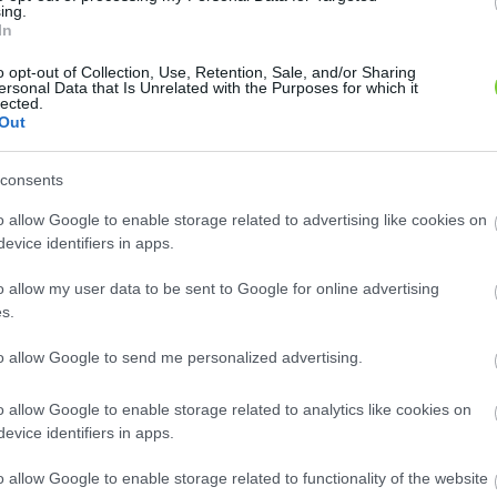
8
8
ing.
2
2
2
2
In
2
2
12
12
o opt-out of Collection, Use, Retention, Sale, and/or Sharing
ersonal Data that Is Unrelated with the Purposes for which it
lected.
Out
consents
o allow Google to enable storage related to advertising like cookies on
evice identifiers in apps.
o allow my user data to be sent to Google for online advertising
s.
to allow Google to send me personalized advertising.
o allow Google to enable storage related to analytics like cookies on
evice identifiers in apps.
o allow Google to enable storage related to functionality of the website