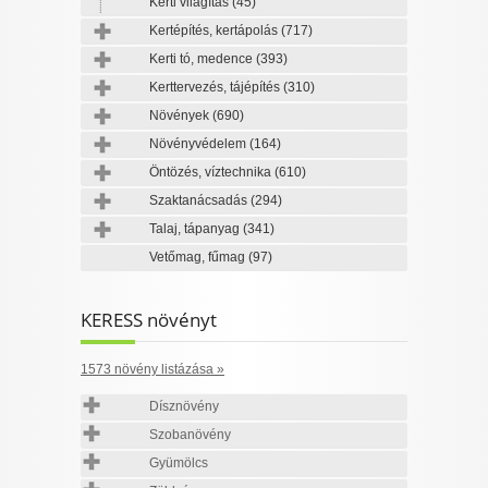
Kerti világítás
(45)
Kertépítés, kertápolás
(717)
Kerti tó, medence
(393)
Kerttervezés, tájépítés
(310)
Növények
(690)
Növényvédelem
(164)
Öntözés, víztechnika
(610)
Szaktanácsadás
(294)
Talaj, tápanyag
(341)
Vetőmag, fűmag
(97)
KERESS növényt
1573 növény listázása »
Dísznövény
Szobanövény
Gyümölcs