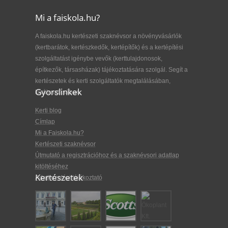
Mi a faiskola.hu?
A faiskola.hu kertészeti szaknévsor a növényvásárlók
(kertbarátok, kertészkedők, kertépítők) és a kertépítési
szolgáltatást igénybe vevők (kerttulajdonosok,
építkezők, társasházak) tájékoztatására szolgál. Segít a
kertészetek és kerti szolgáltatók megtalálásában,
Gyorslinkek
kiválasztásában.
Kerti blog
Címlap
Mi a Faiskola.hu?
Kertészeti szaknévsor
Útmutató a regisztrációhoz és a szaknévsori adatlap
kitöltéséhez
Kertészetek
Adatkezelési tájékoztató