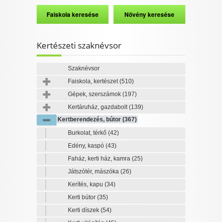
Kertészeti szaknévsor
Szaknévsor
Faiskola, kertészet
(510)
Gépek, szerszámok
(197)
Kertáruház, gazdabolt
(139)
Kertberendezés, bútor
(367)
Burkolat, térkő
(42)
Edény, kaspó
(43)
Faház, kerti ház, kamra
(25)
Játszótér, mászóka
(26)
Kerítés, kapu
(34)
Kerti bútor
(35)
Kerti díszek
(54)