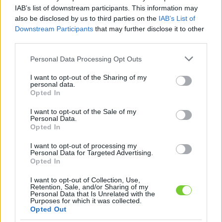
Felhasználónév
Bejelentkezés
IAB’s list of downstream participants. This information may
also be disclosed by us to third parties on the
IAB’s List of
faiskola.hu
Jelszó
Downstream Participants
that may further disclose it to other
third parties.
Kertészeti, kerti termékek és szolgáltatások térképes
Emlékezzen
szaknévsora
Please note that this website/app uses one or more Google
Personal Data Processing Opt Outs
services and may gather and store information including but
rám
not limited to your visit or usage behaviour. You may click to
I want to opt-out of the Sharing of my
personal data.
grant or deny consent to Google and its third-party tags to
Opted In
CÍMLAP
Elfelejtette jelszavát?
Elfelejtette felhasználónevét?
use your data for below specified purposes in below Google
Regisztráció
consent section.
I want to opt-out of the Sale of my
Personal Data.
MI A FAISKOLA.HU?
Opted In
I want to opt-out of processing my
KERTÉSZ ÉS KERTÉSZET REGISZTRÁCIÓ
Personal Data for Targeted Advertising.
Opted In
NÖVÉNYKATALÓGUS
I want to opt-out of Collection, Use,
Retention, Sale, and/or Sharing of my
Personal Data that Is Unrelated with the
Purposes for which it was collected.
Opted Out