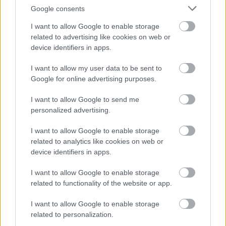
Google consents
I want to allow Google to enable storage
related to advertising like cookies on web or
device identifiers in apps.
I want to allow my user data to be sent to
Google for online advertising purposes.
I want to allow Google to send me
personalized advertising.
I want to allow Google to enable storage
related to analytics like cookies on web or
C.S.O. Gumiburkolat
device identifiers in apps.
Kft.
I want to allow Google to enable storage
|
|
Elküldöm e-mailben
Kinyomtatom
Hibát jelentek
related to functionality of the website or app.
I want to allow Google to enable storage
2364 Ócsa, Némedi úti major Pest megye
related to personalization.
Telefon
Mobil