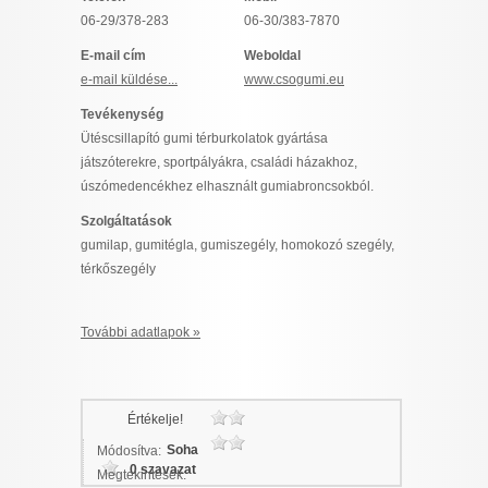
I want to allow Google to enable storage
06-29/378-283
06-30/383-7870
related to security, including authentication
E-mail cím
Weboldal
functionality and fraud prevention, and other
e-mail küldése...
www.csogumi.eu
user protection.
Tevékenység
Ütéscsillapító gumi térburkolatok gyártása
játszóterekre, sportpályákra, családi házakhoz,
CONFIRM
úszómedencékhez elhasznált gumiabroncsokból.
Szolgáltatások
gumilap, gumitégla, gumiszegély, homokozó szegély,
Data Deletion
Data Access
Privacy Policy
térkőszegély
További adatlapok »
Értékelje!
Soha
Módosítva:
0 szavazat
Megtekintések: