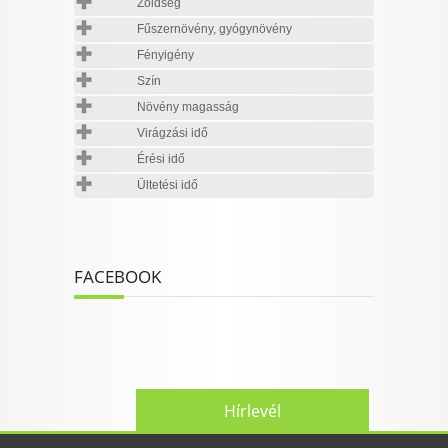
Zöldség
Fűszernövény, gyógynövény
Fényigény
Szín
Növény magasság
Virágzási idő
Érési idő
Ültetési idő
FACEBOOK
Hírlevél