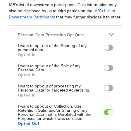
Felhasználónév
Bejelentkezés
IAB’s list of downstream participants. This information may
also be disclosed by us to third parties on the
IAB’s List of
faiskola.hu
Jelszó
Downstream Participants
that may further disclose it to other
third parties.
Kertészeti, kerti termékek és szolgáltatások térképes
Emlékezzen
szaknévsora
Please note that this website/app uses one or more Google
Personal Data Processing Opt Outs
services and may gather and store information including but
rám
not limited to your visit or usage behaviour. You may click to
I want to opt-out of the Sharing of my
personal data.
grant or deny consent to Google and its third-party tags to
Opted In
CÍMLAP
Elfelejtette jelszavát?
Elfelejtette felhasználónevét?
use your data for below specified purposes in below Google
Regisztráció
consent section.
I want to opt-out of the Sale of my
Personal Data.
MI A FAISKOLA.HU?
Opted In
I want to opt-out of processing my
KERTÉSZ ÉS KERTÉSZET REGISZTRÁCIÓ
Personal Data for Targeted Advertising.
Opted In
NÖVÉNYKATALÓGUS
I want to opt-out of Collection, Use,
Retention, Sale, and/or Sharing of my
Personal Data that Is Unrelated with the
Purposes for which it was collected.
Opted Out