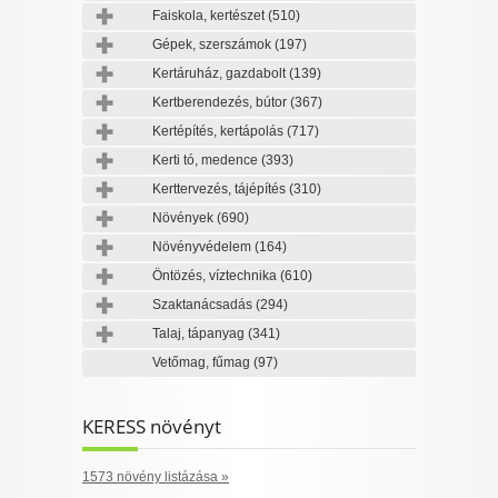
Faiskola, kertészet
(510)
Gépek, szerszámok
(197)
Kertáruház, gazdabolt
(139)
Kertberendezés, bútor
(367)
Kertépítés, kertápolás
(717)
Kerti tó, medence
(393)
Kerttervezés, tájépítés
(310)
Növények
(690)
Növényvédelem
(164)
Öntözés, víztechnika
(610)
Szaktanácsadás
(294)
Talaj, tápanyag
(341)
Vetőmag, fűmag
(97)
KERESS növényt
1573 növény listázása »