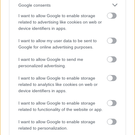
Google consents
I want to allow Google to enable storage
related to advertising like cookies on web or
device identifiers in apps.
I want to allow my user data to be sent to
Google for online advertising purposes.
I want to allow Google to send me
personalized advertising.
I want to allow Google to enable storage
related to analytics like cookies on web or
Tubakert Kft.
device identifiers in apps.
|
|
Elküldöm e-mailben
Kinyomtatom
Hibát jelentek
I want to allow Google to enable storage
related to functionality of the website or app.
1188 Budapest Budapest
I want to allow Google to enable storage
E-mail cím
related to personalization.
e-mail küldése...