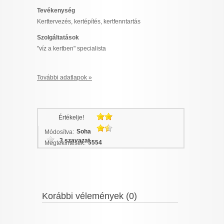
I want to allow Google to enable storage
Tevékenység
related to security, including authentication
Kerttervezés, kertépítés, kertfenntartás
functionality and fraud prevention, and other
Szolgáltatások
user protection.
"víz a kertben" specialista
További adatlapok »
CONFIRM
Értékelje!
Data Deletion
Data Access
Privacy Policy
Soha
Módosítva:
3 szavazat
5554
Megtekintések:
Korábbi vélemények (0)