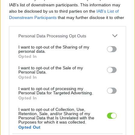
Felhasználónév
Bejelentkezés
IAB’s list of downstream participants. This information may
also be disclosed by us to third parties on the
IAB’s List of
faiskola.hu
Jelszó
Downstream Participants
that may further disclose it to other
third parties.
Kertészeti, kerti termékek és szolgáltatások térképes
Emlékezzen
szaknévsora
Please note that this website/app uses one or more Google
Personal Data Processing Opt Outs
services and may gather and store information including but
rám
not limited to your visit or usage behaviour. You may click to
I want to opt-out of the Sharing of my
personal data.
grant or deny consent to Google and its third-party tags to
Opted In
CÍMLAP
Elfelejtette jelszavát?
Elfelejtette felhasználónevét?
use your data for below specified purposes in below Google
Regisztráció
consent section.
I want to opt-out of the Sale of my
Personal Data.
MI A FAISKOLA.HU?
Opted In
I want to opt-out of processing my
KERTÉSZ ÉS KERTÉSZET REGISZTRÁCIÓ
Personal Data for Targeted Advertising.
Opted In
NÖVÉNYKATALÓGUS
I want to opt-out of Collection, Use,
Retention, Sale, and/or Sharing of my
Personal Data that Is Unrelated with the
Purposes for which it was collected.
Opted Out