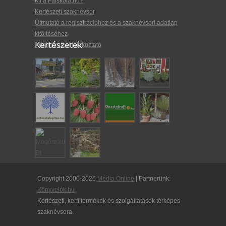
Mi a Faiskola.hu?
Kertészeti szaknévsor
Útmutató a regisztrációhoz és a szaknévsori adatlap
kitöltéséhez
Kertészetek
Adatkezelési tájékoztató
Copyright 2000-2026
Média Online
| Partnerünk:
Könyvelők.hu
Kertészeti, kerti termékek és szolgáltatások térképes
szaknévsora.