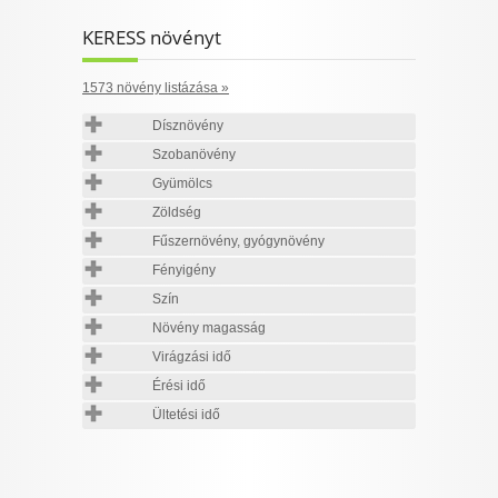
KERESS növényt
1573 növény listázása »
Dísznövény
Szobanövény
Gyümölcs
Zöldség
Fűszernövény, gyógynövény
Fényigény
Szín
Növény magasság
Virágzási idő
Érési idő
Ültetési idő