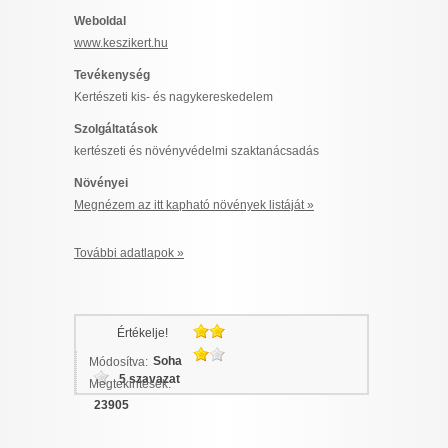
I want to allow Google to enable storage
Weboldal
related to security, including authentication
www.keszikert.hu
functionality and fraud prevention, and other
Tevékenység
user protection.
Kertészeti kis- és nagykereskedelem
Szolgáltatások
kertészeti és növényvédelmi szaktanácsadás
CONFIRM
Növényei
Megnézem az itt kapható növények listáját »
Data Deletion
Data Access
Privacy Policy
További adatlapok »
Értékelje!
Soha
Módosítva:
5 szavazat
Megtekintések:
23905