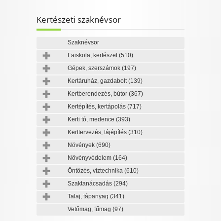
Kertészeti szaknévsor
Szaknévsor
Faiskola, kertészet
(510)
Gépek, szerszámok
(197)
Kertáruház, gazdabolt
(139)
Kertberendezés, bútor
(367)
Kertépítés, kertápolás
(717)
Kerti tó, medence
(393)
Kerttervezés, tájépítés
(310)
Növények
(690)
Növényvédelem
(164)
Öntözés, víztechnika
(610)
Szaktanácsadás
(294)
Talaj, tápanyag
(341)
Vetőmag, fűmag
(97)