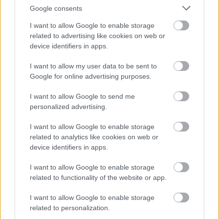
Google consents
I want to allow Google to enable storage
related to advertising like cookies on web or
device identifiers in apps.
I want to allow my user data to be sent to
Google for online advertising purposes.
I want to allow Google to send me
personalized advertising.
I want to allow Google to enable storage
related to analytics like cookies on web or
MesterCentrum.hu
device identifiers in apps.
|
|
Elküldöm e-mailben
Kinyomtatom
Hibát jelentek
I want to allow Google to enable storage
related to functionality of the website or app.
4080 Hajdúnánás, Ady Endre krt. 24. Hajdú-Bihar
I want to allow Google to enable storage
megye
related to personalization.
Mobil
E-mail cím