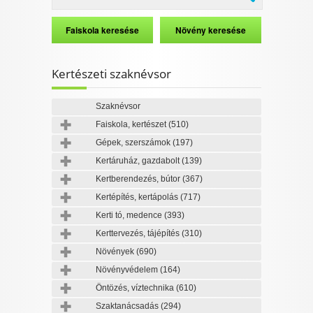
Kertészeti szaknévsor
Szaknévsor
Faiskola, kertészet
(510)
Gépek, szerszámok
(197)
Kertáruház, gazdabolt
(139)
Kertberendezés, bútor
(367)
Kertépítés, kertápolás
(717)
Kerti tó, medence
(393)
Kerttervezés, tájépítés
(310)
Növények
(690)
Növényvédelem
(164)
Öntözés, víztechnika
(610)
Szaktanácsadás
(294)