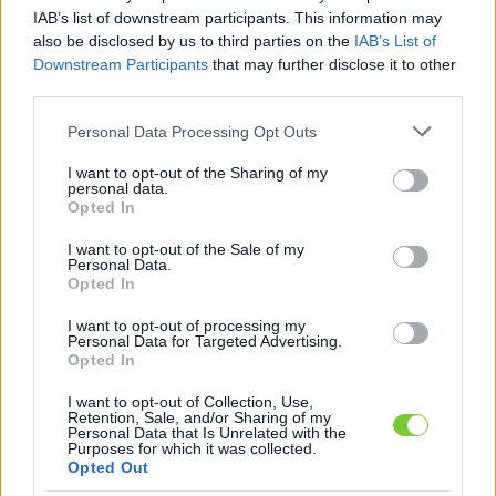
Felhasználónév
Bejelentkezés
IAB’s list of downstream participants. This information may
also be disclosed by us to third parties on the
IAB’s List of
faiskola.hu
Jelszó
Downstream Participants
that may further disclose it to other
third parties.
Kertészeti, kerti termékek és szolgáltatások térképes
Emlékezzen
szaknévsora
Please note that this website/app uses one or more Google
Personal Data Processing Opt Outs
services and may gather and store information including but
rám
not limited to your visit or usage behaviour. You may click to
I want to opt-out of the Sharing of my
personal data.
grant or deny consent to Google and its third-party tags to
Opted In
CÍMLAP
Elfelejtette jelszavát?
Elfelejtette felhasználónevét?
use your data for below specified purposes in below Google
Regisztráció
consent section.
I want to opt-out of the Sale of my
Personal Data.
MI A FAISKOLA.HU?
Opted In
I want to opt-out of processing my
KERTÉSZ ÉS KERTÉSZET REGISZTRÁCIÓ
Personal Data for Targeted Advertising.
Opted In
NÖVÉNYKATALÓGUS
I want to opt-out of Collection, Use,
Retention, Sale, and/or Sharing of my
Personal Data that Is Unrelated with the
Purposes for which it was collected.
Opted Out