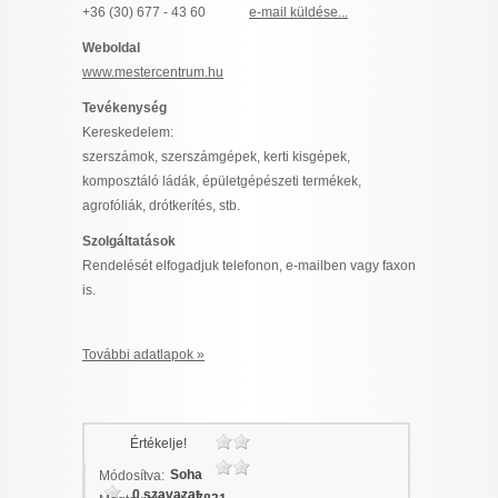
+36 (30) 677 - 43 60
e-mail küldése...
I want to allow Google to enable storage
related to security, including authentication
Weboldal
functionality and fraud prevention, and other
www.mestercentrum.hu
user protection.
Tevékenység
Kereskedelem:
szerszámok, szerszámgépek, kerti kisgépek,
CONFIRM
komposztáló ládák, épületgépészeti termékek,
agrofóliák, drótkerítés, stb.
Szolgáltatások
Data Deletion
Data Access
Privacy Policy
Rendelését elfogadjuk telefonon, e-mailben vagy faxon
is.
További adatlapok »
Értékelje!
Soha
Módosítva:
0 szavazat