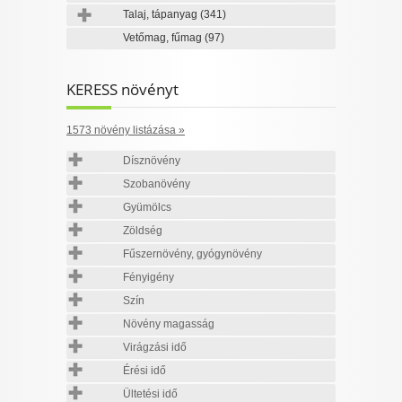
Talaj, tápanyag
(341)
Vetőmag, fűmag
(97)
KERESS növényt
1573 növény listázása »
Dísznövény
Szobanövény
Gyümölcs
Zöldség
Fűszernövény, gyógynövény
Fényigény
Szín
Növény magasság
Virágzási idő
Érési idő
Ültetési idő