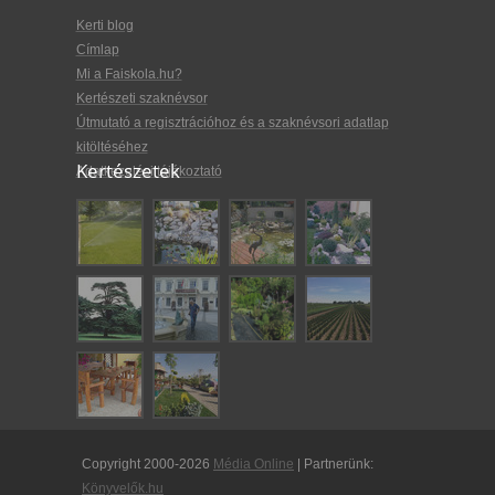
Kerti blog
Címlap
Mi a Faiskola.hu?
Kertészeti szaknévsor
Útmutató a regisztrációhoz és a szaknévsori adatlap
kitöltéséhez
Kertészetek
Adatkezelési tájékoztató
Copyright 2000-2026
Média Online
| Partnerünk:
Könyvelők.hu