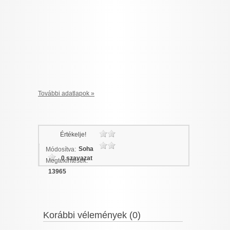
További adatlapok »
Értékelje!
Soha
Módosítva:
0 szavazat
Megtekintések:
13965
Korábbi vélemények (0)