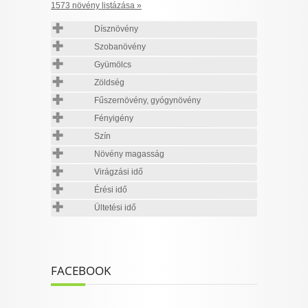
1573 növény listázása »
Dísznövény
Szobanövény
Gyümölcs
Zöldség
Fűszernövény, gyógynövény
Fényigény
Szín
Növény magasság
Virágzási idő
Érési idő
Ültetési idő
FACEBOOK