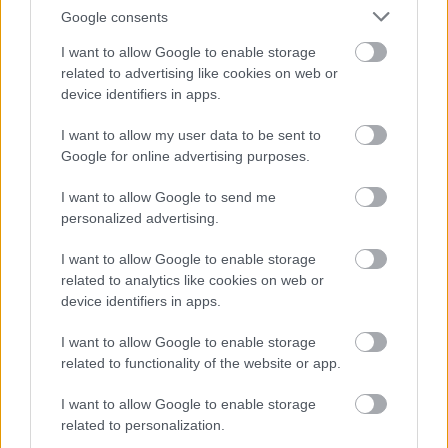
Google consents
I want to allow Google to enable storage
related to advertising like cookies on web or
device identifiers in apps.
I want to allow my user data to be sent to
Google for online advertising purposes.
I want to allow Google to send me
personalized advertising.
I want to allow Google to enable storage
related to analytics like cookies on web or
Áfonya Kert
device identifiers in apps.
|
|
Elküldöm e-mailben
Kinyomtatom
Hibát jelentek
I want to allow Google to enable storage
related to functionality of the website or app.
8754 Galambok-Zalakaros, külterület Zala megye
I want to allow Google to enable storage
Mobil
E-mail cím
related to personalization.
06308750233
e-mail küldése...