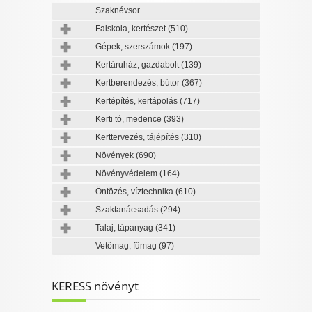
Szaknévsor
Faiskola, kertészet
(510)
Gépek, szerszámok
(197)
Kertáruház, gazdabolt
(139)
Kertberendezés, bútor
(367)
Kertépítés, kertápolás
(717)
Kerti tó, medence
(393)
Kerttervezés, tájépítés
(310)
Növények
(690)
Növényvédelem
(164)
Öntözés, víztechnika
(610)
Szaktanácsadás
(294)
Talaj, tápanyag
(341)
Vetőmag, fűmag
(97)
KERESS növényt