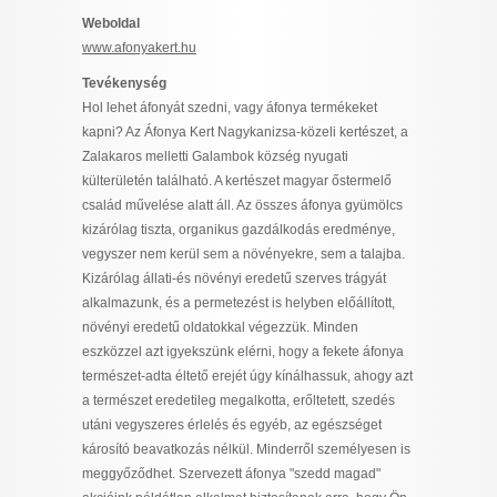
I want to allow Google to enable storage
Weboldal
related to security, including authentication
www.afonyakert.hu
functionality and fraud prevention, and other
Tevékenység
user protection.
Hol lehet áfonyát szedni, vagy áfonya termékeket
kapni? Az Áfonya Kert Nagykanizsa-közeli kertészet, a
Zalakaros melletti Galambok község nyugati
CONFIRM
külterületén található. A kertészet magyar őstermelő
család művelése alatt áll. Az összes áfonya gyümölcs
kizárólag tiszta, organikus gazdálkodás eredménye,
vegyszer nem kerül sem a növényekre, sem a talajba.
Data Deletion
Data Access
Privacy Policy
Kizárólag állati-és növényi eredetű szerves trágyát
alkalmazunk, és a permetezést is helyben előállított,
növényi eredetű oldatokkal végezzük. Minden
eszközzel azt igyekszünk elérni, hogy a fekete áfonya
természet-adta éltető erejét úgy kínálhassuk, ahogy azt
a természet eredetileg megalkotta, erőltetett, szedés
utáni vegyszeres érlelés és egyéb, az egészséget
károsító beavatkozás nélkül. Minderről személyesen is
meggyőződhet. Szervezett áfonya "szedd magad"