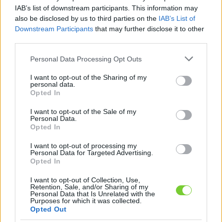
Felhasználónév
Bejelentkezés
IAB’s list of downstream participants. This information may
also be disclosed by us to third parties on the
IAB’s List of
faiskola.hu
Jelszó
Downstream Participants
that may further disclose it to other
third parties.
Kertészeti, kerti termékek és szolgáltatások térképes
Emlékezzen
szaknévsora
Please note that this website/app uses one or more Google
Personal Data Processing Opt Outs
services and may gather and store information including but
rám
not limited to your visit or usage behaviour. You may click to
I want to opt-out of the Sharing of my
personal data.
grant or deny consent to Google and its third-party tags to
Opted In
CÍMLAP
Elfelejtette jelszavát?
Elfelejtette felhasználónevét?
use your data for below specified purposes in below Google
Regisztráció
consent section.
I want to opt-out of the Sale of my
Personal Data.
MI A FAISKOLA.HU?
Opted In
I want to opt-out of processing my
KERTÉSZ ÉS KERTÉSZET REGISZTRÁCIÓ
Personal Data for Targeted Advertising.
Opted In
NÖVÉNYKATALÓGUS
I want to opt-out of Collection, Use,
Retention, Sale, and/or Sharing of my
Personal Data that Is Unrelated with the
Purposes for which it was collected.
Opted Out