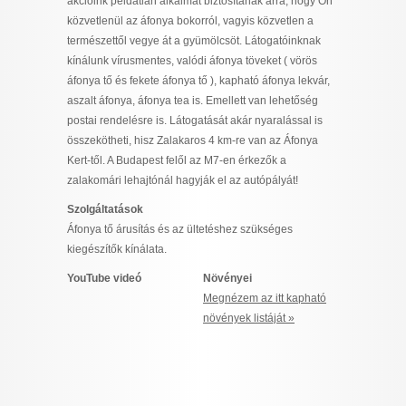
akcióink példátlan alkalmat biztosítanak arra, hogy Ön
közvetlenül az áfonya bokorról, vagyis közvetlen a
természettől vegye át a gyümölcsöt. Látogatóinknak
kínálunk vírusmentes, valódi áfonya töveket ( vörös
áfonya tő és fekete áfonya tő ), kapható áfonya lekvár,
aszalt áfonya, áfonya tea is. Emellett van lehetőség
postai rendelésre is. Látogatását akár nyaralással is
összekötheti, hisz Zalakaros 4 km-re van az Áfonya
Kert-től. A Budapest felől az M7-en érkezők a
zalakomári lehajtónál hagyják el az autópályát!
Szolgáltatások
Áfonya tő árusítás és az ültetéshez szükséges
kiegészítők kínálata.
YouTube videó
Növényei
Megnézem az itt kapható
növények listáját »