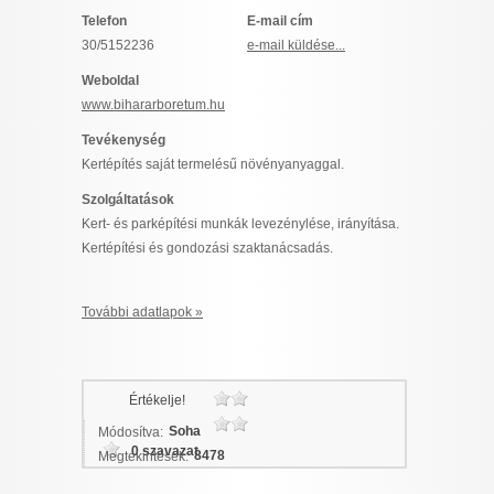
I want to allow Google to enable storage
Telefon
E-mail cím
related to security, including authentication
30/5152236
e-mail küldése...
functionality and fraud prevention, and other
Weboldal
user protection.
www.bihararboretum.hu
Tevékenység
Kertépítés saját termelésű növényanyaggal.
CONFIRM
Szolgáltatások
Kert- és parképítési munkák levezénylése, irányítása.
Kertépítési és gondozási szaktanácsadás.
Data Deletion
Data Access
Privacy Policy
További adatlapok »
Értékelje!
Soha
Módosítva:
0 szavazat
8478
Megtekintések: