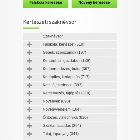
Kertészeti szaknévsor
Szaknévsor
Faiskola, kertészet
(510)
Gépek, szerszámok
(197)
Kertáruház, gazdabolt
(139)
Kertberendezés, bútor
(367)
Kertépítés, kertápolás
(717)
Kerti tó, medence
(393)
Kerttervezés, tájépítés
(310)
Növények
(690)
Növényvédelem
(164)
Öntözés, víztechnika
(610)
Szaktanácsadás
(294)
Talaj, tápanyag
(341)