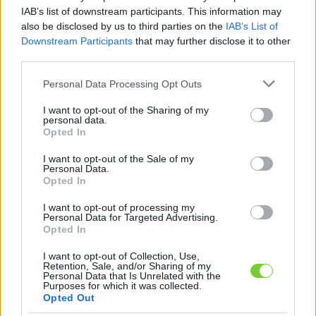
Felhasználónév
Bejelentkezés
IAB’s list of downstream participants. This information may
also be disclosed by us to third parties on the
IAB’s List of
faiskola.hu
Jelszó
Downstream Participants
that may further disclose it to other
third parties.
Kertészeti, kerti termékek és szolgáltatások térképes
Emlékezzen
szaknévsora
Please note that this website/app uses one or more Google
Personal Data Processing Opt Outs
services and may gather and store information including but
rám
not limited to your visit or usage behaviour. You may click to
I want to opt-out of the Sharing of my
personal data.
grant or deny consent to Google and its third-party tags to
Opted In
CÍMLAP
Elfelejtette jelszavát?
Elfelejtette felhasználónevét?
use your data for below specified purposes in below Google
Regisztráció
consent section.
I want to opt-out of the Sale of my
Personal Data.
MI A FAISKOLA.HU?
Opted In
I want to opt-out of processing my
KERTÉSZ ÉS KERTÉSZET REGISZTRÁCIÓ
Personal Data for Targeted Advertising.
Opted In
NÖVÉNYKATALÓGUS
I want to opt-out of Collection, Use,
Retention, Sale, and/or Sharing of my
Personal Data that Is Unrelated with the
Purposes for which it was collected.
Opted Out