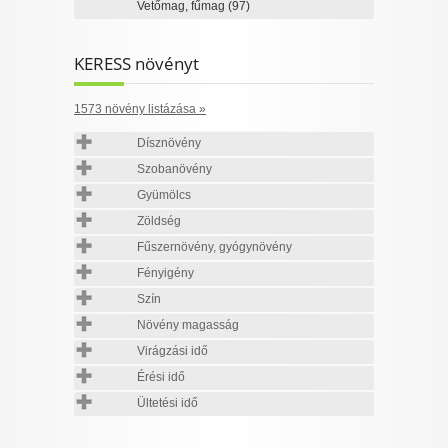
Vetőmag, fűmag
(97)
KERESS növényt
1573 növény listázása »
Dísznövény
Szobanövény
Gyümölcs
Zöldség
Fűszernövény, gyógynövény
Fényigény
Szín
Növény magasság
Virágzási idő
Érési idő
Ültetési idő