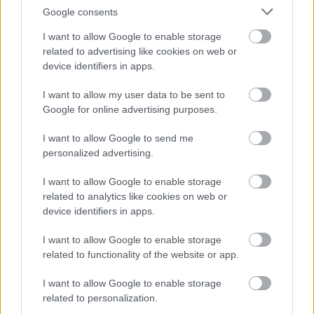
Google consents
I want to allow Google to enable storage
related to advertising like cookies on web or
device identifiers in apps.
I want to allow my user data to be sent to
Google for online advertising purposes.
I want to allow Google to send me
personalized advertising.
I want to allow Google to enable storage
related to analytics like cookies on web or
Bihar díszfaiskola és
device identifiers in apps.
arborétum
I want to allow Google to enable storage
|
|
Elküldöm e-mailben
Kinyomtatom
Hibát jelentek
related to functionality of the website or app.
I want to allow Google to enable storage
4137 Magyarhomorog, Köztársaság u.20. Hajdú-
related to personalization.
Bihar megye