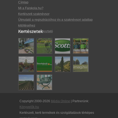
Címlap
Mi a Faiskola.hu?
Kertészeti szaknévsor
Útmutató a regisztrációhoz és a szaknévsori adatlap
kitöltéséhez
Kertészetek
Adatkezelési tájékoztató
Copyright 2000-2026
Média Online
| Partnerünk:
Könyvelők.hu
Kertészeti, kerti termékek és szolgáltatások térképes