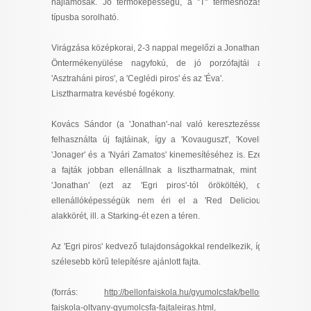
hajlamosak. Jó termőképességű, a "T" terméshozású
I want to allow Google to enable storage
típusba sorolható.
related to security, including authentication
functionality and fraud prevention, and other
Virágzása középkorai, 2-3 nappal megelőzi a Jonathan-t.
user protection.
Öntermékenyülése nagyfokú, de jó porzófajtái az
'Asztraháni piros', a 'Ceglédi piros' és az 'Éva'.
Lisztharmatra kevésbé fogékony.
CONFIRM
Kovács Sándor (a 'Jonathan'-nal való keresztezéssel)
felhasználta új fajtáinak, így a 'Kovauguszt', 'Kovelit',
'Jonager' és a 'Nyári Zamatos' kinemesítéséhez is. Ezek
Data Deletion
Data Access
Privacy Policy
a fajták jobban ellenállnak a lisztharmatnak, mint a
'Jonathan' (ezt az 'Egri piros'-tól örökölték), de
ellenállóképességük nem éri el a 'Red Delicious'
alakkörét, ill. a Starking-ét ezen a téren.
Az 'Egri piros' kedvező tulajdonságokkal rendelkezik, így
szélesebb körű telepítésre ajánlott fajta.
(forrás:
http://bellonfaiskola.hu/gyumolcsfak/bellon-
faiskola-oltvany-gyumolcsfa-fajtaleiras.html
,