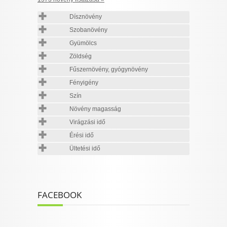
Dísznövény
Szobanövény
Gyümölcs
Zöldség
Fűszernövény, gyógynövény
Fényigény
Szín
Növény magasság
Virágzási idő
Érési idő
Ültetési idő
FACEBOOK