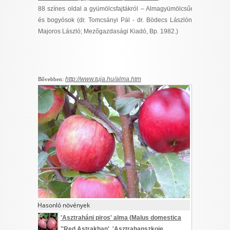
88 színes oldal a gyümölcsfajtákról – Almagyümölcsűek
és bogyósok (dr. Tomcsányi Pál - dr. Bödecs Lászlóné,
Majoros László; Mezőgazdasági Kiadó, Bp. 1982.)
http://www.tuja.hu/alma.htm
Bővebben:
Hasonló növények
'Asztraháni piros' alma (
Malus domestica
''Red Astrakhan', 'Аsztrahanszkoje