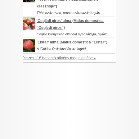
krasznoje'')
Több száz éves, orosz származású nyári...
'Ceglédi piros' alma (
Malus domestica
''Ceglédi piros'')
Cegléd környékén elterjedt nyári tájfajta, Nyújtó...
'Elstar' alma (
Malus domestica
''Elstar'')
A 'Golden Delicious' és az 'Ingrid...
Összes 118 hasonló növény megtekintése »