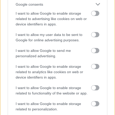
''Egri piros'')
Google consents
I want to allow Google to enable storage
related to advertising like cookies on web or
device identifiers in apps.
Eger környékén, Noszvaj községben fedezte fel Kovács
Sándor és Magyar I. 1969-ben. Augusztusban érő, kiváló
I want to allow my user data to be sent to
áruértékű, keresett gyümölcsű, a piacon jól értékesíthető
Google for online advertising purposes.
almafajta.
I want to allow Google to send me
Gyümölcse középnagy méretű (135 g), gömbölyded
personalized advertising.
alakú, sárgászöld alapszínen nagy arányban sötétebb
(élénk-) piros fedőszínnel borított. Húsa fehér, kemény
I want to allow Google to enable storage
állományú; íze kiváló, savas, kellemesen fűszeres.
related to analytics like cookies on web or
Gyümölcshullásra nem hajlamos.
device identifiers in apps.
Augusztus hónapban érik, hűtőtárolóban egészen
I want to allow Google to enable storage
novemberig eltartható. Betakarítása egyszeri szedéssel
related to functionality of the website or app.
is megoldható.
I want to allow Google to enable storage
Fája a közepesnél erősebb növekedésű, koronája laza,
related to personalization.
sátorozóan szétterülő habitusú; ágai felkopaszodásra