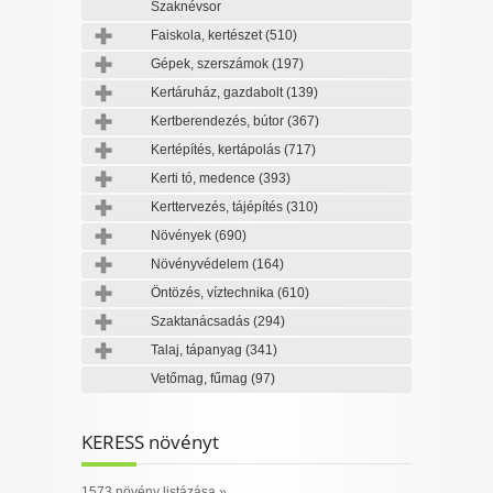
Szaknévsor
Faiskola, kertészet
(510)
Gépek, szerszámok
(197)
Kertáruház, gazdabolt
(139)
Kertberendezés, bútor
(367)
Kertépítés, kertápolás
(717)
Kerti tó, medence
(393)
Kerttervezés, tájépítés
(310)
Növények
(690)
Növényvédelem
(164)
Öntözés, víztechnika
(610)
Szaktanácsadás
(294)
Talaj, tápanyag
(341)
Vetőmag, fűmag
(97)
KERESS növényt
1573 növény listázása »