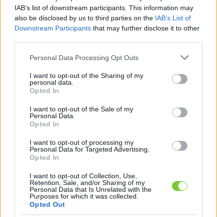
Felhasználónév
Bejelentkezés
IAB’s list of downstream participants. This information may
also be disclosed by us to third parties on the
IAB’s List of
faiskola.hu
Jelszó
Downstream Participants
that may further disclose it to other
third parties.
Kertészeti, kerti termékek és szolgáltatások térképes
Emlékezzen
szaknévsora
Please note that this website/app uses one or more Google
Personal Data Processing Opt Outs
services and may gather and store information including but
rám
not limited to your visit or usage behaviour. You may click to
I want to opt-out of the Sharing of my
personal data.
grant or deny consent to Google and its third-party tags to
Opted In
CÍMLAP
Elfelejtette jelszavát?
Elfelejtette felhasználónevét?
use your data for below specified purposes in below Google
Regisztráció
consent section.
I want to opt-out of the Sale of my
Personal Data.
MI A FAISKOLA.HU?
Opted In
I want to opt-out of processing my
KERTÉSZ ÉS KERTÉSZET REGISZTRÁCIÓ
Personal Data for Targeted Advertising.
Opted In
NÖVÉNYKATALÓGUS
I want to opt-out of Collection, Use,
Retention, Sale, and/or Sharing of my
Personal Data that Is Unrelated with the
'Egri piros' alma
Purposes for which it was collected.
Opted Out
(
Malus domestica