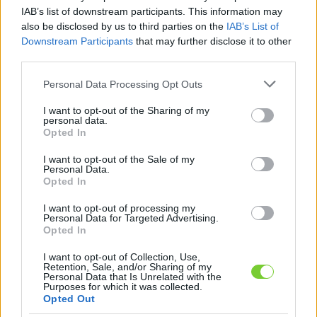
Felhasználónév
Bejelentkezés
IAB’s list of downstream participants. This information may
also be disclosed by us to third parties on the
IAB’s List of
faiskola.hu
Jelszó
Downstream Participants
that may further disclose it to other
third parties.
Kertészeti, kerti termékek és szolgáltatások térképes
Emlékezzen
szaknévsora
Please note that this website/app uses one or more Google
Personal Data Processing Opt Outs
services and may gather and store information including but
rám
not limited to your visit or usage behaviour. You may click to
I want to opt-out of the Sharing of my
personal data.
grant or deny consent to Google and its third-party tags to
Opted In
CÍMLAP
Elfelejtette jelszavát?
Elfelejtette felhasználónevét?
use your data for below specified purposes in below Google
Regisztráció
consent section.
I want to opt-out of the Sale of my
Personal Data.
MI A FAISKOLA.HU?
Opted In
I want to opt-out of processing my
KERTÉSZ ÉS KERTÉSZET REGISZTRÁCIÓ
Personal Data for Targeted Advertising.
Opted In
NÖVÉNYKATALÓGUS
I want to opt-out of Collection, Use,
Retention, Sale, and/or Sharing of my
Personal Data that Is Unrelated with the
'Flamingó' zöld juhar
Purposes for which it was collected.
Opted Out
(
Acer negundo