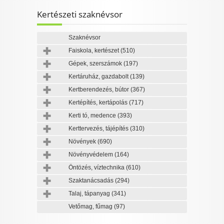
Kertészeti szaknévsor
Szaknévsor
Faiskola, kertészet
(510)
Gépek, szerszámok
(197)
Kertáruház, gazdabolt
(139)
Kertberendezés, bútor
(367)
Kertépítés, kertápolás
(717)
Kerti tó, medence
(393)
Kerttervezés, tájépítés
(310)
Növények
(690)
Növényvédelem
(164)
Öntözés, víztechnika
(610)
Szaktanácsadás
(294)
Talaj, tápanyag
(341)
Vetőmag, fűmag
(97)