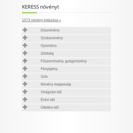
KERESS növényt
1573 növény listázása »
Dísznövény
Szobanövény
Gyümölcs
Zöldség
Fűszernövény, gyógynövény
Fényigény
Szín
Növény magasság
Virágzási idő
Érési idő
Ültetési idő