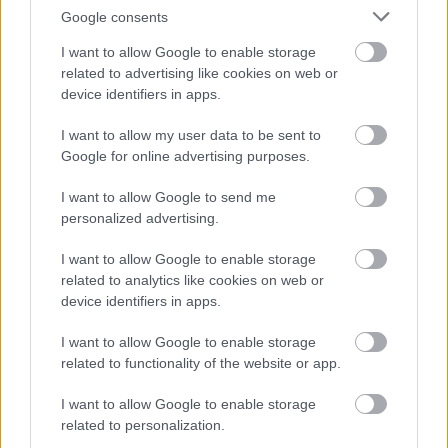
'Flamingo')
Google consents
I want to allow Google to enable storage
related to advertising like cookies on web or
device identifiers in apps.
Középerősen növekedő (5-7 m magas, 4-6 m széles)
kiskoronájú fa, vagy nagy bokor. Fiatal vesszői hamvas
I want to allow my user data to be sent to
zöldek. Frissen kihajtó levelei – mire neve is utal-
Google for online advertising purposes.
flamingó rózsaszínek, később fehér szegélyű zöldek.
Lombdíszével feltűnően szép parkfa. Az erős
I want to allow Google to send me
hajtásnövekedés megtartása érdekében időről-időre
personalized advertising.
érdemes erősen megmetszeni.
I want to allow Google to enable storage
http://www.gurisatti.hu
Bővebben:
related to analytics like cookies on web or
device identifiers in apps.
I want to allow Google to enable storage
related to functionality of the website or app.
I want to allow Google to enable storage
related to personalization.