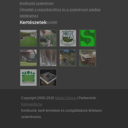
Kertészeti szaknévsor
Útmutató a regisztrációhoz és a szaknévsori adatlap
kitöltéséhez
Kertészetek
Adatkezelési tájékoztató
Copyright 2000-2026
Média Online
| Partnerünk:
Könyvelők.hu
Kertészeti, kerti termékek és szolgáltatások térképes
szaknévsora.