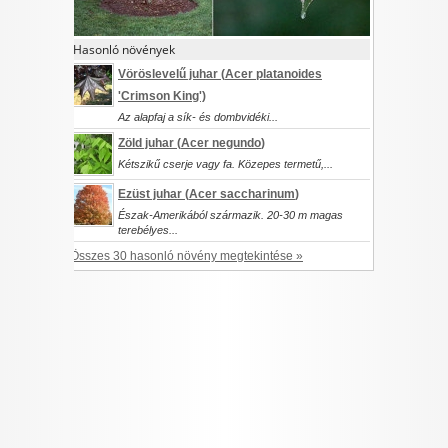
I want to allow Google to enable storage
related to security, including authentication
Hasonló növények
functionality and fraud prevention, and other
Vöröslevelű juhar (
Acer platanoides
user protection.
'Crimson King')
Az alapfaj a sík- és dombvidéki...
Zöld juhar (
Acer negundo
)
CONFIRM
Kétszikű cserje vagy fa. Közepes termetű,...
Ezüst juhar (
Acer saccharinum
)
Észak-Amerikából származik. 20-30 m magas
terebélyes...
Data Deletion
Data Access
Privacy Policy
Összes 30 hasonló növény megtekintése »