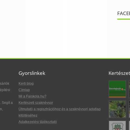
FACE
Gyorslinkek
Kertésze
sárlók
Kerti blog
építési
Címlap
Mi a Faiskola.hu?
. Segít a
Kertészeti szaknévsor
n,
Útmutató a regisztrációhoz és a szaknévsori adatlap
kitöltéséhez
Adatkezelési tájékoztató