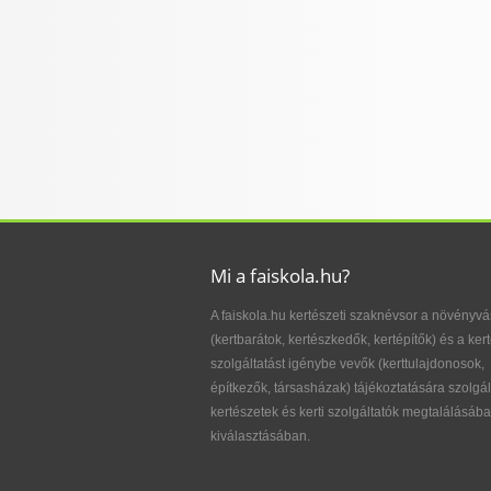
Mi a faiskola.hu?
A faiskola.hu kertészeti szaknévsor a növényvá
(kertbarátok, kertészkedők, kertépítők) és a kert
szolgáltatást igénybe vevők (kerttulajdonosok,
építkezők, társasházak) tájékoztatására szolgál
kertészetek és kerti szolgáltatók megtalálásába
kiválasztásában.