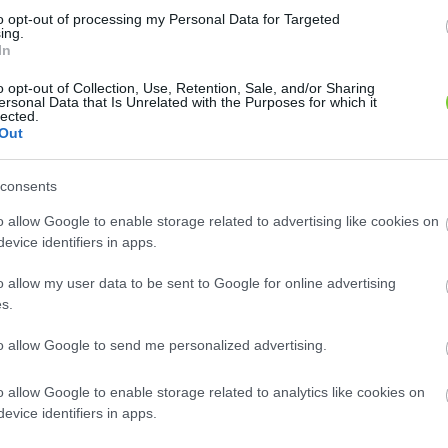
to opt-out of processing my Personal Data for Targeted
ing.
In
o opt-out of Collection, Use, Retention, Sale, and/or Sharing
ersonal Data that Is Unrelated with the Purposes for which it
ti harangvirág
Törpe harangvirág (
Campanula
lected.
)
nula carpatica
)
cochleariifolia
Out
átok bennszülött növénye, a
10-15 cm magas, gyepet alkotó,
agyarországon nem őshonos,
tarackoló, tőlevélrózsás növény.
consents
tekben gyakran..
Harang alakú, bókoló,..
o allow Google to enable storage related to advertising like cookies on
ok ilyen növényt?
Hol kapok ilyen növényt?
evice identifiers in apps.
o allow my user data to be sent to Google for online advertising
s.
to allow Google to send me personalized advertising.
o allow Google to enable storage related to analytics like cookies on
evice identifiers in apps.
os harangvirág
Baracklevelű harangvirág