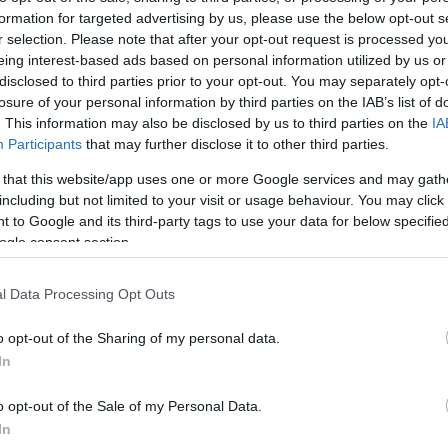
formation for targeted advertising by us, please use the below opt-out s
Jelszó
Emlékezzen rám
r selection. Please note that after your opt-out request is processed y
eing interest-based ads based on personal information utilized by us or
nevét?
Regisztráció
disclosed to third parties prior to your opt-out. You may separately opt-
térképes szaknévsora
losure of your personal information by third parties on the IAB’s list of
. This information may also be disclosed by us to third parties on the
IA
KERTÉSZ ÉS KERTÉSZET REGISZTRÁCIÓ
NÖVÉNYKATALÓGUS
Participants
that may further disclose it to other third parties.
 that this website/app uses one or more Google services and may gath
ág (
Campanula
including but not limited to your visit or usage behaviour. You may click 
 to Google and its third-party tags to use your data for below specifi
ogle consent section.
l Data Processing Opt Outs
o opt-out of the Sharing of my personal data.
In
o opt-out of the Sale of my Personal Data.
In