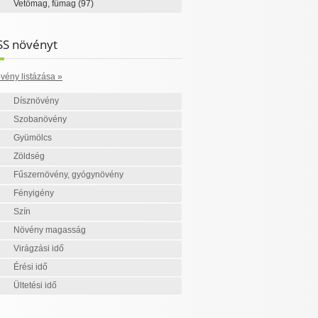
Vetőmag, fűmag
(97)
SS növényt
vény listázása »
Dísznövény
Szobanövény
Gyümölcs
Zöldség
Fűszernövény, gyógynövény
Fényigény
Szín
Növény magasság
Virágzási idő
Érési idő
Ültetési idő