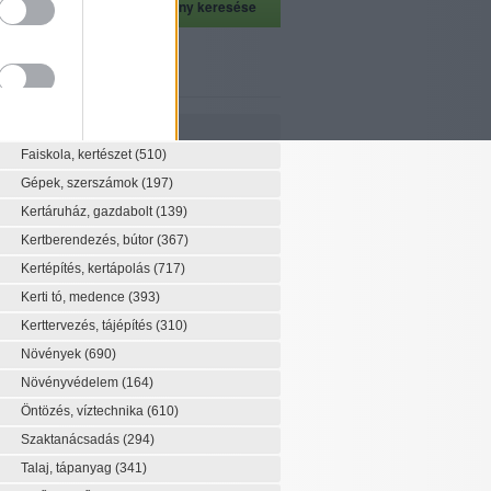
szeti szaknévsor
Szaknévsor
Faiskola, kertészet
(510)
Gépek, szerszámok
(197)
Kertáruház, gazdabolt
(139)
Kertberendezés, bútor
(367)
Kertépítés, kertápolás
(717)
Kerti tó, medence
(393)
Kerttervezés, tájépítés
(310)
Növények
(690)
Növényvédelem
(164)
Öntözés, víztechnika
(610)
Szaktanácsadás
(294)
Talaj, tápanyag
(341)