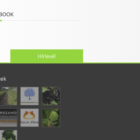
BOOK
Hírlevél
tek