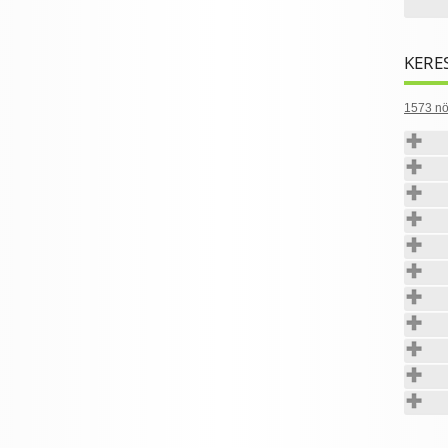
KERE
1573 nö