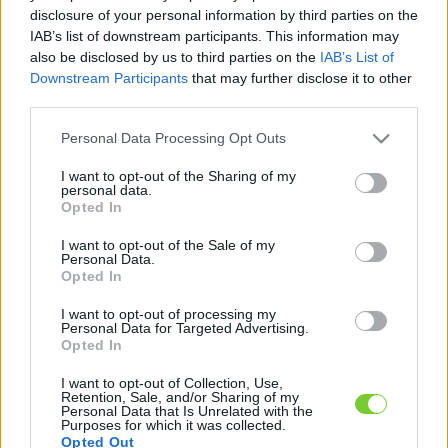
Felhasználónév
Bejelentkezés
disclosure of your personal information by third parties on the
IAB’s list of downstream participants. This information may
faiskola.hu
Jelszó
also be disclosed by us to third parties on the
IAB’s List of
Downstream Participants
that may further disclose it to other
Kertészeti, kerti termékek és szolgáltatások térképes
Emlékezzen
third parties.
szaknévsora
Please note that this website/app uses one or more Google
Personal Data Processing Opt Outs
rám
services and may gather and store information including but
not limited to your visit or usage behaviour. You may click to
I want to opt-out of the Sharing of my
CÍMLAP
personal data.
Elfelejtette jelszavát?
Elfelejtette felhasználónevét?
grant or deny consent to Google and its third-party tags to
Opted In
Regisztráció
use your data for below specified purposes in below Google
consent section.
MI A FAISKOLA.HU?
I want to opt-out of the Sale of my
Personal Data.
Opted In
KERTÉSZ ÉS KERTÉSZET REGISZTRÁCIÓ
I want to opt-out of processing my
Personal Data for Targeted Advertising.
Opted In
NÖVÉNYKATALÓGUS
I want to opt-out of Collection, Use,
Retention, Sale, and/or Sharing of my
Personal Data that Is Unrelated with the
Purposes for which it was collected.
Opted Out