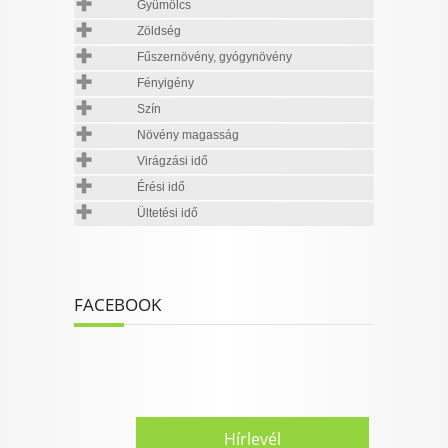
Gyümölcs
Zöldség
Fűszernövény, gyógynövény
Fényigény
Szín
Növény magasság
Virágzási idő
Érési idő
Ültetési idő
FACEBOOK
Hírlevél