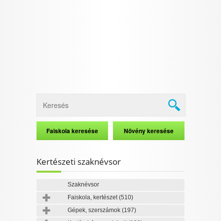
I want to allow Google to enable storage
related to security, including authentication
functionality and fraud prevention, and other
user protection.
CONFIRM
Data Deletion
Data Access
Privacy Policy
Kertészeti szaknévsor
Szaknévsor
Faiskola, kertészet
(510)
Gépek, szerszámok
(197)