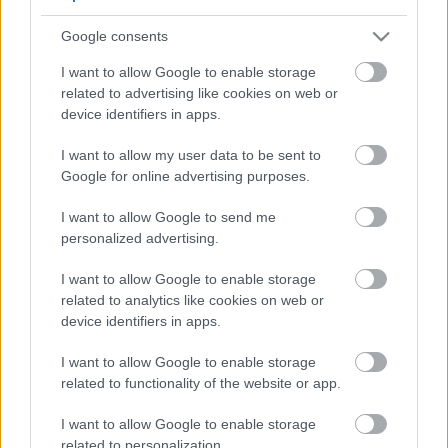
5
5
Google consents
5
5
7
7
6
6
16
I want to allow Google to enable storage
16
7
9
7
9
related to advertising like cookies on web or
3
12
12
3
6
6
143
143
device identifiers in apps.
14
14
4
4
4
4
2
2
2
13
13
2
6
6
I want to allow my user data to be sent to
4
4
14
14
7
7
Google for online advertising purposes.
5
5
2
2
8
8
I want to allow Google to send me
2
2
2
2
2
2
personalized advertising.
2
2
3
3
12
12
I want to allow Google to enable storage
10
10
related to analytics like cookies on web or
device identifiers in apps.
I want to allow Google to enable storage
related to functionality of the website or app.
I want to allow Google to enable storage
related to personalization.