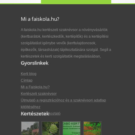
Mi a faiskola.hu?
A faiskola.hu kertészeti szaknévsor a növényvásárlók
(kertbarátok, kertészkedők, kertépítők) és a kertépítési
szolgáltatást igénybe vevők (kerttulajdonosok,
építkezők, társasházak) tájékoztatására szolgál. Segít a
kertészetek és kerti szolgáltatók megtalálásában,
Gyorslinkek
kiválasztásában.
Kerti blog
Címlap
Mi a Faiskola.hu?
Kertészeti szaknévsor
Útmutató a regisztrációhoz és a szaknévsori adatlap
kitöltéséhez
Kertészetek
Adatkezelési tájékoztató