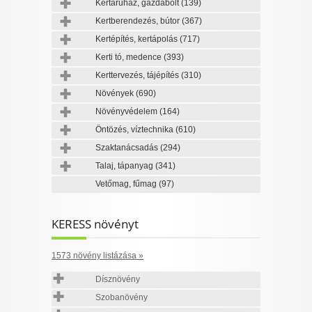
Kertáruház, gazdabolt
(139)
Kertberendezés, bútor
(367)
Kertépítés, kertápolás
(717)
Kerti tó, medence
(393)
Kerttervezés, tájépítés
(310)
Növények
(690)
Növényvédelem
(164)
Öntözés, víztechnika
(610)
Szaktanácsadás
(294)
Talaj, tápanyag
(341)
Vetőmag, fűmag
(97)
KERESS növényt
1573 növény listázása »
Dísznövény
Szobanövény