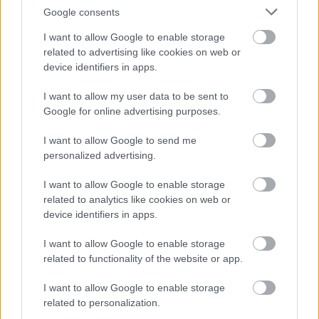
Google consents
I want to allow Google to enable storage
related to advertising like cookies on web or
device identifiers in apps.
5
5
I want to allow my user data to be sent to
20
3
3
20
12
Google for online advertising purposes.
12
2
2
I want to allow Google to send me
2
2
3
3
personalized advertising.
3
3
3
3
I want to allow Google to enable storage
related to analytics like cookies on web or
2
2
2
2
device identifiers in apps.
I want to allow Google to enable storage
4
4
related to functionality of the website or app.
I want to allow Google to enable storage
Szaknévsori tagok száma ebben a kategóriában: 79
related to personalization.
Szaknévsori adatlap létrehozása