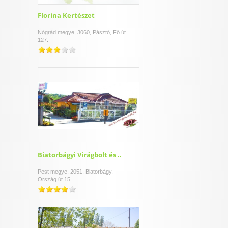
Florina Kertészet
Nógrád megye, 3060, Pásztó, Fő út
127.
Biatorbágyi Virágbolt és ..
Pest megye, 2051, Biatorbágy,
Ország út 15.