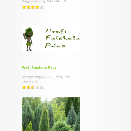
Magyarhomorog, Mikszáth u. 3.
Profi Faiskola Pécs
Baranya megye, 7631, Pécs, Paál
László u. 1.