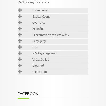
1573 növény listázása »
Dísznövény
Szobanövény
Gyümölcs
Zöldség
Fűszernövény, gyógynövény
Fényigény
Szín
Növény magasság
Virágzási idő
Érési idő
Ültetési idő
FACEBOOK