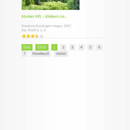
Kis-ber Kft. - Kiskert.co..
Komárom-Esztergom megye, 2947,
Ete, Petőfi S. u. 4.
Első
Előző
1
2
3
4
5
6
7
Következő
Utolsó