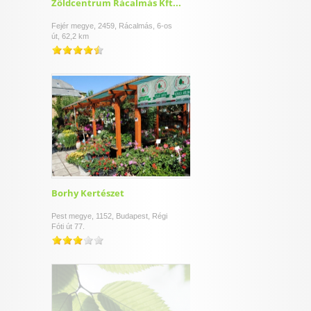
Zöldcentrum Rácalmás Kft...
Fejér megye, 2459, Rácalmás, 6-os
út, 62,2 km
Borhy Kertészet
Pest megye, 1152, Budapest, Régi
Fóti út 77.