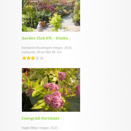
Garden Club Kft. - Díszke..
Komárom-Esztergom megye, 2518,
Leányvár, 10-es főút 35. km
Csongrádi Kertészet
Hajdú-Bihar megye, 4137,