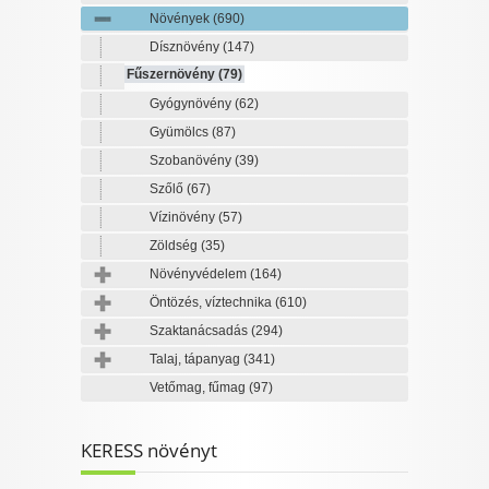
Növények
(690)
Dísznövény
(147)
Fűszernövény
(79)
Gyógynövény
(62)
Gyümölcs
(87)
Szobanövény
(39)
Szőlő
(67)
Vízinövény
(57)
Zöldség
(35)
Növényvédelem
(164)
Öntözés, víztechnika
(610)
Szaktanácsadás
(294)
Talaj, tápanyag
(341)
Vetőmag, fűmag
(97)
KERESS növényt