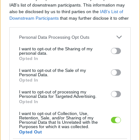
Felhasználónév
Bejelentkezés
IAB’s list of downstream participants. This information may
also be disclosed by us to third parties on the
IAB’s List of
faiskola.hu
Jelszó
Downstream Participants
that may further disclose it to other
third parties.
Kertészeti, kerti termékek és szolgáltatások térképes
Emlékezzen
szaknévsora
Please note that this website/app uses one or more Google
Personal Data Processing Opt Outs
services and may gather and store information including but
rám
not limited to your visit or usage behaviour. You may click to
I want to opt-out of the Sharing of my
personal data.
grant or deny consent to Google and its third-party tags to
Opted In
CÍMLAP
Elfelejtette jelszavát?
Elfelejtette felhasználónevét?
use your data for below specified purposes in below Google
Regisztráció
consent section.
I want to opt-out of the Sale of my
Personal Data.
MI A FAISKOLA.HU?
Opted In
I want to opt-out of processing my
KERTÉSZ ÉS KERTÉSZET REGISZTRÁCIÓ
Personal Data for Targeted Advertising.
Opted In
NÖVÉNYKATALÓGUS
I want to opt-out of Collection, Use,
Retention, Sale, and/or Sharing of my
Personal Data that Is Unrelated with the
Purposes for which it was collected.
Fűszernövény
Opted Out