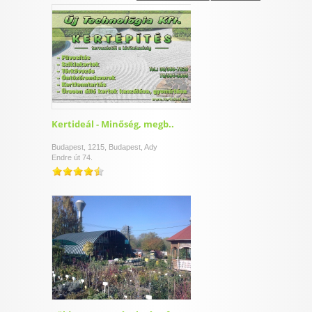
I want to allow Google to enable storage
related to security, including authentication
functionality and fraud prevention, and other
user protection.
CONFIRM
Kertideál - Minőség, megb..
Budapest, 1215, Budapest, Ady
Endre út 74.
Data Deletion
Data Access
Privacy Policy