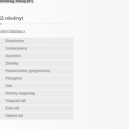
Vetőmag, fűmag
(97)
SS növényt
vény listázása »
Dísznövény
Szobanövény
Gyümölcs
Zöldség
Fűszernövény, gyógynövény
Fényigény
Szín
Növény magasság
Virágzási idő
Érési idő
Ültetési idő