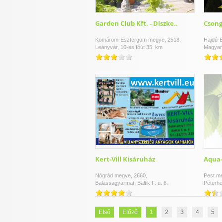
Garden Club Kft. - Díszke..
Csong
Komárom-Esztergom megye, 2518,
Hajdú-B
Leányvár, 10-es főút 35. km
Magyar
Kert-Vill Kisáruház
Aqua-
Nógrád megye, 2660,
Pest m
Balassagyarmat, Baltik F. u. 6.
Péterhe
Első
Előző
1
2
3
4
5