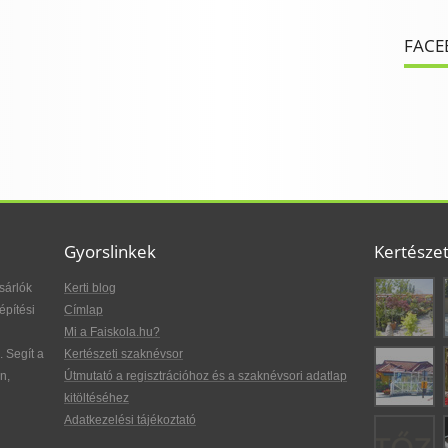
FACE
Gyorslinkek
Kertésze
sárlók
Kerti blog
építési
Címlap
Mi a Faiskola.hu?
. Segít a
Kertészeti szaknévsor
n,
Útmutató a regisztrációhoz és a szaknévsori adatlap
kitöltéséhez
Adatkezelési tájékoztató