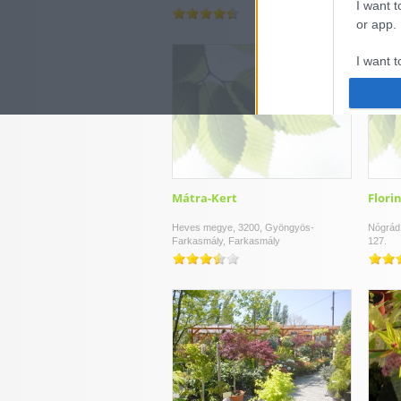
I want t
or app.
I want t
I want t
authenti
Mátra-Kert
Flori
Heves megye, 3200, Gyöngyös-
Nógrád 
Farkasmály, Farkasmály
127.