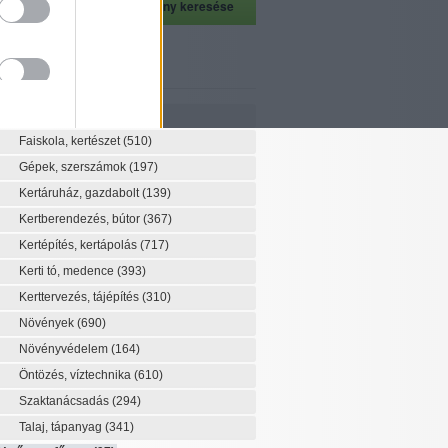
szeti szaknévsor
Szaknévsor
Faiskola, kertészet
(510)
Gépek, szerszámok
(197)
Kertáruház, gazdabolt
(139)
Kertberendezés, bútor
(367)
Kertépítés, kertápolás
(717)
Kerti tó, medence
(393)
Kerttervezés, tájépítés
(310)
Növények
(690)
Növényvédelem
(164)
Öntözés, víztechnika
(610)
Szaktanácsadás
(294)
Talaj, tápanyag
(341)