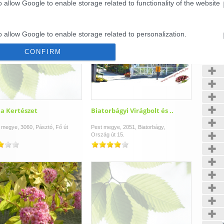
o allow Google to enable storage related to functionality of the website
Kerté
o allow Google to enable storage related to personalization.
CONFIRM
o allow Google to enable storage related to security, including
cation functionality and fraud prevention, and other user protection.
Data Deletion
Data Access
Privacy Policy
na Kertészet
Biatorbágyi Virágbolt és ..
megye, 3060, Pásztó, Fő út
Pest megye, 2051, Biatorbágy,
Ország út 15.