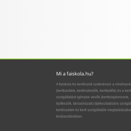
Mi a faiskola.hu?
A faiskola.hu kertészeti szaknévsor a növényvá
(kertbarátok, kertészkedők, kertépítők) és a kert
szolgáltatást igénybe vevők (kerttulajdonosok,
építkezők, társasházak) tájékoztatására szolgál
kertészetek és kerti szolgáltatók megtalálásába
kiválasztásában.