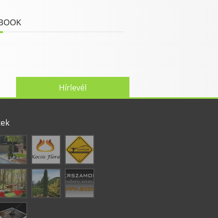
BOOK
Hírlevél
tek