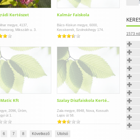
rádi Kertészet
Kalmár Faiskola
KERE
ihar megye, 4137,
Bács-Kiskun megye, 6000,
homorog, Mikszáth u. 3.
Kecskemét, Szolnokihegy 174.
1573 nö
Matic Kft
Szalay Díszfaiskola Kerté..
egye, 2096, Üröm,
Zala megye, 8948, Nova, Kossuth
gyi út 1.
Lajos út 58.
6
7
8
Következő
Utolsó