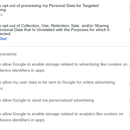
to opt-out of processing my Personal Data for Targeted
2
2
ing.
4
4
In
2
2
o opt-out of Collection, Use, Retention, Sale, and/or Sharing
ersonal Data that Is Unrelated with the Purposes for which it
lected.
Out
consents
n: 96
Szaknévsori adatlap létrehozása
o allow Google to enable storage related to advertising like cookies on
evice identifiers in apps.
o allow my user data to be sent to Google for online advertising
s.
to allow Google to send me personalized advertising.
o allow Google to enable storage related to analytics like cookies on
 Kertészet
Kertkultúra (Zaják és Tár..
evice identifiers in apps.
gye, 1152, Budapest, Régi
Jász-Nagykun-Szolnok megye,
77.
5100, Jászberény, Nagykátai u. 30.