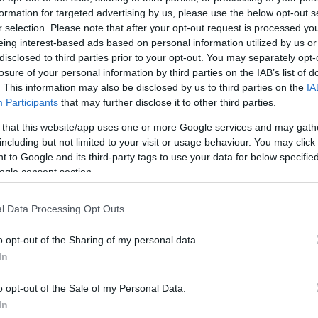
formation for targeted advertising by us, please use the below opt-out s
Jelszó
Emlékezzen rám
r selection. Please note that after your opt-out request is processed y
eing interest-based ads based on personal information utilized by us or
nevét?
Regisztráció
disclosed to third parties prior to your opt-out. You may separately opt-
térképes szaknévsora
losure of your personal information by third parties on the IAB’s list of
. This information may also be disclosed by us to third parties on the
IA
KERTÉSZ ÉS KERTÉSZET REGISZTRÁCIÓ
NÖVÉNYKATALÓGUS
Participants
that may further disclose it to other third parties.
 that this website/app uses one or more Google services and may gath
including but not limited to your visit or usage behaviour. You may click 
 to Google and its third-party tags to use your data for below specifi
ogle consent section.
l Data Processing Opt Outs
o opt-out of the Sharing of my personal data.
5
5
In
11
11
19
19
o opt-out of the Sale of my Personal Data.
2
2
13
13
In
3
3