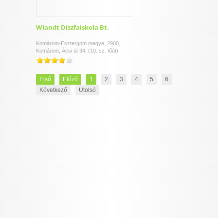
Wiandt Díszfaiskola Bt.
Komárom-Esztergom megye, 2900,
Komárom, Ácsi út 34. (10. sz. főút)
Első
Előző
1
2
3
4
5
6
Következő
Utolsó