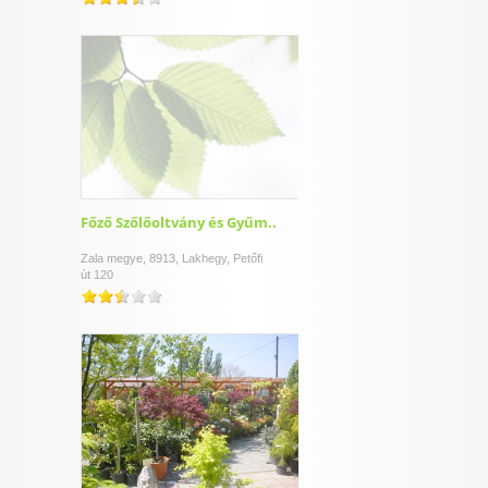
Főző Szőlőoltvány és Gyűm..
Zala megye, 8913, Lakhegy, Petőfi
út 120