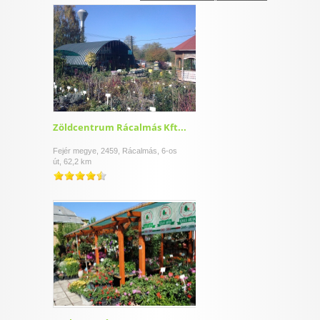
I want to allow Google to enable storage
related to security, including authentication
functionality and fraud prevention, and other
user protection.
CONFIRM
Zöldcentrum Rácalmás Kft...
Fejér megye, 2459, Rácalmás, 6-os
út, 62,2 km
Data Deletion
Data Access
Privacy Policy