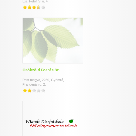
Ete, Petőfi S. u. 4.
Örökzöld Forrás Bt.
Pest megye, 2230, Gyömrő,
Frangepán u. 2.