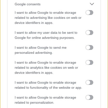
Google consents
I want to allow Google to enable storage
related to advertising like cookies on web or
device identifiers in apps.
2
2
2
2
I want to allow my user data to be sent to
5
5
2
2
2
2
Google for online advertising purposes.
17
17
3
3
I want to allow Google to send me
2
2
personalized advertising.
4
4
I want to allow Google to enable storage
related to analytics like cookies on web or
2
2
device identifiers in apps.
4
4
I want to allow Google to enable storage
related to functionality of the website or app.
I want to allow Google to enable storage
Szaknévsori tagok száma ebben a kategóriában: 69
related to personalization.
Szaknévsori adatlap létrehozása