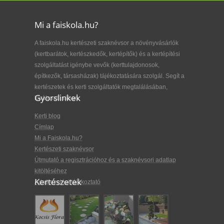
Mi a faiskola.hu?
A faiskola.hu kertészeti szaknévsor a növényvásárlók
(kertbarátok, kertészkedők, kertépítők) és a kertépítési
szolgáltatást igénybe vevők (kerttulajdonosok,
építkezők, társasházak) tájékoztatására szolgál. Segít a
kertészetek és kerti szolgáltatók megtalálásában,
Gyorslinkek
kiválasztásában.
Kerti blog
Címlap
Mi a Faiskola.hu?
Kertészeti szaknévsor
Útmutató a regisztrációhoz és a szaknévsori adatlap
kitöltéséhez
Kertészetek
Adatkezelési tájékoztató