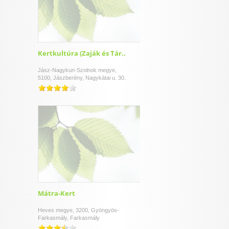
Kertkultúra (Zaják és Tár..
Jász-Nagykun-Szolnok megye,
5100, Jászberény, Nagykátai u. 30.
Mátra-Kert
Heves megye, 3200, Gyöngyös-
Farkasmály, Farkasmály