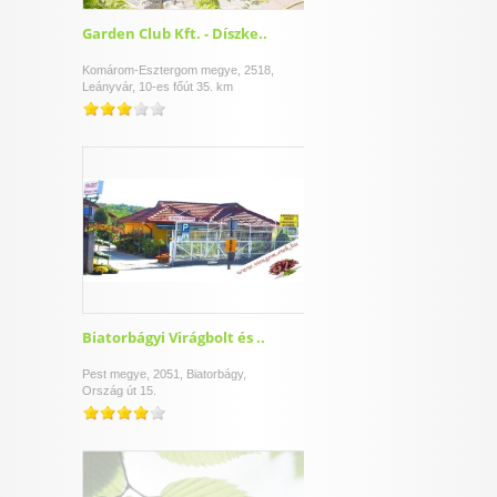
Garden Club Kft. - Díszke..
Komárom-Esztergom megye, 2518,
Leányvár, 10-es főút 35. km
Biatorbágyi Virágbolt és ..
Pest megye, 2051, Biatorbágy,
Ország út 15.