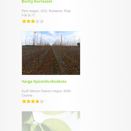
Borhy Kertészet
Pest megye, 1152, Budapest, Régi
Fóti út 77.
Varga Gyümölcsfaiskola
Győr-Moson-Sopron megye, 9300,
Csorna