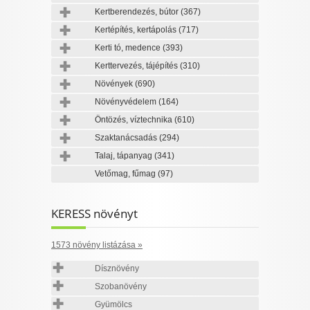
Kertberendezés, bútor
(367)
Kertépítés, kertápolás
(717)
Kerti tó, medence
(393)
Kerttervezés, tájépítés
(310)
Növények
(690)
Növényvédelem
(164)
Öntözés, víztechnika
(610)
Szaktanácsadás
(294)
Talaj, tápanyag
(341)
Vetőmag, fűmag
(97)
KERESS növényt
1573 növény listázása »
Dísznövény
Szobanövény
Gyümölcs