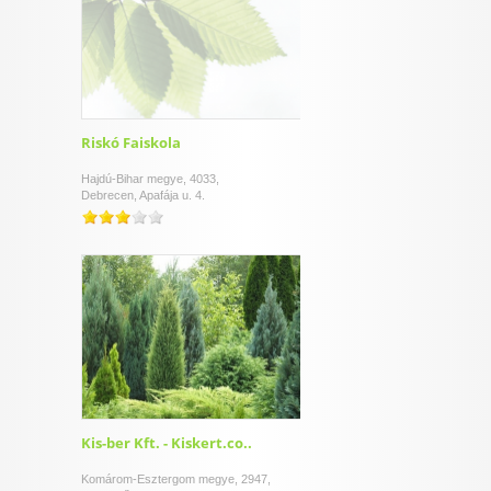
Riskó Faiskola
Hajdú-Bihar megye, 4033,
Debrecen, Apafája u. 4.
Kis-ber Kft. - Kiskert.co..
Komárom-Esztergom megye, 2947,