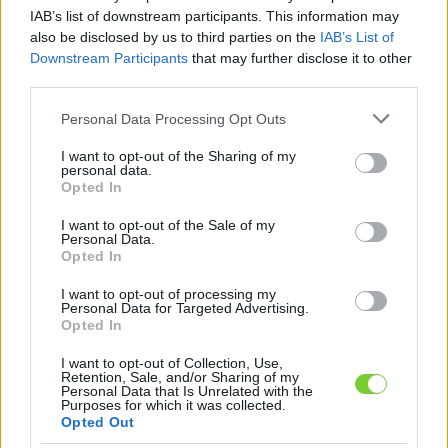
Felhasználónév
Bejelentkezés
IAB’s list of downstream participants. This information may
also be disclosed by us to third parties on the
IAB’s List of
faiskola.hu
Jelszó
Downstream Participants
that may further disclose it to other
third parties.
Kertészeti, kerti termékek és szolgáltatások térképes
Emlékezzen
szaknévsora
Please note that this website/app uses one or more Google
Personal Data Processing Opt Outs
services and may gather and store information including but
rám
not limited to your visit or usage behaviour. You may click to
I want to opt-out of the Sharing of my
personal data.
grant or deny consent to Google and its third-party tags to
Opted In
CÍMLAP
Elfelejtette jelszavát?
Elfelejtette felhasználónevét?
use your data for below specified purposes in below Google
Regisztráció
consent section.
I want to opt-out of the Sale of my
Personal Data.
MI A FAISKOLA.HU?
Opted In
I want to opt-out of processing my
KERTÉSZ ÉS KERTÉSZET REGISZTRÁCIÓ
Personal Data for Targeted Advertising.
Opted In
NÖVÉNYKATALÓGUS
I want to opt-out of Collection, Use,
Retention, Sale, and/or Sharing of my
Personal Data that Is Unrelated with the
Purposes for which it was collected.
Gyümölcsfaiskola
Opted Out