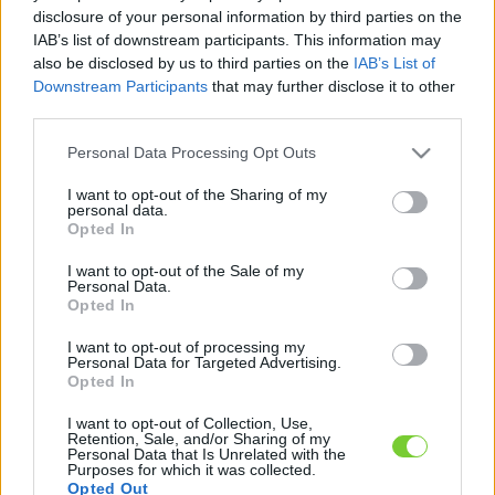
Felhasználónév
Bejelentkezés
disclosure of your personal information by third parties on the
IAB’s list of downstream participants. This information may
faiskola.hu
Jelszó
also be disclosed by us to third parties on the
IAB’s List of
Downstream Participants
that may further disclose it to other
Kertészeti, kerti termékek és szolgáltatások térképes
Emlékezzen
third parties.
szaknévsora
Please note that this website/app uses one or more Google
Personal Data Processing Opt Outs
rám
services and may gather and store information including but
not limited to your visit or usage behaviour. You may click to
I want to opt-out of the Sharing of my
CÍMLAP
personal data.
Elfelejtette jelszavát?
Elfelejtette felhasználónevét?
grant or deny consent to Google and its third-party tags to
Opted In
Regisztráció
use your data for below specified purposes in below Google
consent section.
MI A FAISKOLA.HU?
I want to opt-out of the Sale of my
Personal Data.
Opted In
KERTÉSZ ÉS KERTÉSZET REGISZTRÁCIÓ
I want to opt-out of processing my
Personal Data for Targeted Advertising.
Opted In
NÖVÉNYKATALÓGUS
I want to opt-out of Collection, Use,
Retention, Sale, and/or Sharing of my
Personal Data that Is Unrelated with the
Purposes for which it was collected.
Opted Out