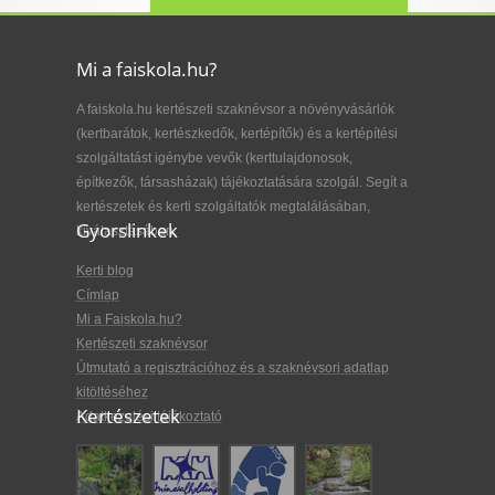
Mi a faiskola.hu?
A faiskola.hu kertészeti szaknévsor a növényvásárlók
(kertbarátok, kertészkedők, kertépítők) és a kertépítési
szolgáltatást igénybe vevők (kerttulajdonosok,
építkezők, társasházak) tájékoztatására szolgál. Segít a
kertészetek és kerti szolgáltatók megtalálásában,
Gyorslinkek
kiválasztásában.
Kerti blog
Címlap
Mi a Faiskola.hu?
Kertészeti szaknévsor
Útmutató a regisztrációhoz és a szaknévsori adatlap
kitöltéséhez
Kertészetek
Adatkezelési tájékoztató