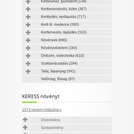
Kertáruház, gazdabolt
(139)
Kertberendezés, bútor
(367)
Kertépítés, kertápolás
(717)
Kerti tó, medence
(393)
Kerttervezés, tájépítés
(310)
Növények
(690)
Növényvédelem
(164)
Öntözés, víztechnika
(610)
Szaktanácsadás
(294)
Talaj, tápanyag
(341)
Vetőmag, fűmag
(97)
KERESS növényt
1573 növény listázása »
Dísznövény
Szobanövény