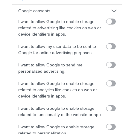
5
5
Google consents
5
5
7
7
6
6
16
I want to allow Google to enable storage
16
7
9
7
9
related to advertising like cookies on web or
3
12
12
3
6
6
143
143
device identifiers in apps.
14
14
4
4
4
4
2
2
2
13
13
2
6
6
I want to allow my user data to be sent to
4
4
14
14
7
7
Google for online advertising purposes.
5
5
2
2
8
8
I want to allow Google to send me
2
2
2
2
2
2
personalized advertising.
2
2
3
3
12
12
I want to allow Google to enable storage
10
10
related to analytics like cookies on web or
device identifiers in apps.
I want to allow Google to enable storage
related to functionality of the website or app.
I want to allow Google to enable storage
related to personalization.