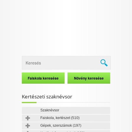
I want to allow Google to enable storage
related to security, including authentication
functionality and fraud prevention, and other
user protection.
CONFIRM
Data Deletion
Data Access
Privacy Policy
Kertészeti szaknévsor
Szaknévsor
Faiskola, kertészet
(510)
Gépek, szerszámok
(197)