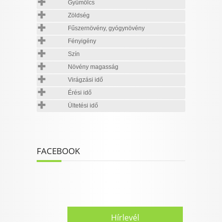
Gyümölcs
Zöldség
Fűszernövény, gyógynövény
Fényigény
Szín
Növény magasság
Virágzási idő
Érési idő
Ültetési idő
FACEBOOK
Hírlevél