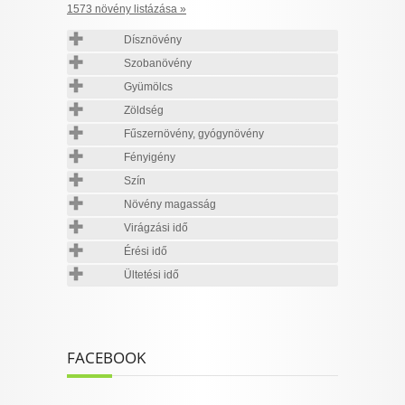
1573 növény listázása »
Dísznövény
Szobanövény
Gyümölcs
Zöldség
Fűszernövény, gyógynövény
Fényigény
Szín
Növény magasság
Virágzási idő
Érési idő
Ültetési idő
FACEBOOK