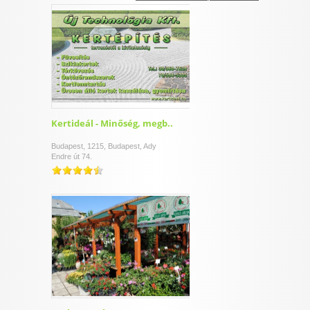
I want to allow Google to enable storage
related to security, including authentication
functionality and fraud prevention, and other
user protection.
CONFIRM
Kertideál - Minőség, megb..
Budapest, 1215, Budapest, Ady
Endre út 74.
Data Deletion
Data Access
Privacy Policy