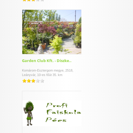
Garden Club Kft. - Díszke..
Komárom-Esztergom megye, 2518,
Leányvár, 10-es főút 35. km