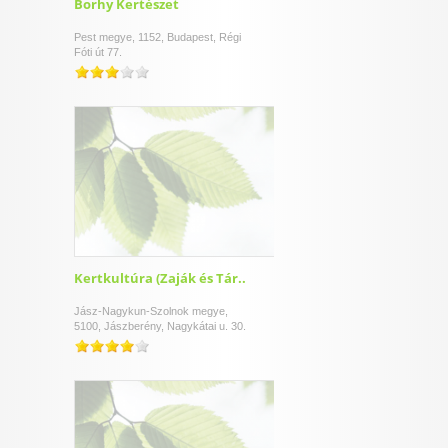
Borhy Kertészet
Pest megye, 1152, Budapest, Régi
Fóti út 77.
Kertkultúra (Zaják és Tár..
Jász-Nagykun-Szolnok megye,
5100, Jászberény, Nagykátai u. 30.