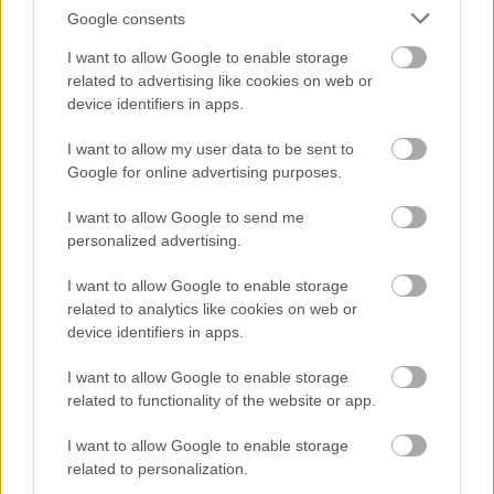
Google consents
I want to allow Google to enable storage
related to advertising like cookies on web or
device identifiers in apps.
4
4
I want to allow my user data to be sent to
9
9
18
18
Google for online advertising purposes.
I want to allow Google to send me
2
2
2
2
personalized advertising.
2
2
4
4
I want to allow Google to enable storage
related to analytics like cookies on web or
device identifiers in apps.
I want to allow Google to enable storage
related to functionality of the website or app.
I want to allow Google to enable storage
Szaknévsori tagok száma ebben a kategóriában: 57
related to personalization.
Szaknévsori adatlap létrehozása