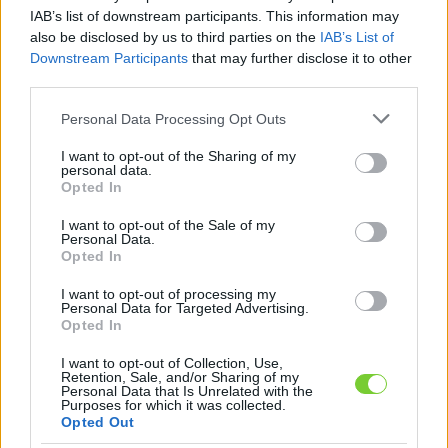
Felhasználónév
Bejelentkezés
IAB’s list of downstream participants. This information may
also be disclosed by us to third parties on the
IAB’s List of
faiskola.hu
Jelszó
Downstream Participants
that may further disclose it to other
third parties.
Kertészeti, kerti termékek és szolgáltatások térképes
Emlékezzen
szaknévsora
Please note that this website/app uses one or more Google
Personal Data Processing Opt Outs
services and may gather and store information including but
rám
not limited to your visit or usage behaviour. You may click to
I want to opt-out of the Sharing of my
personal data.
grant or deny consent to Google and its third-party tags to
Opted In
CÍMLAP
Elfelejtette jelszavát?
Elfelejtette felhasználónevét?
use your data for below specified purposes in below Google
Regisztráció
consent section.
I want to opt-out of the Sale of my
Personal Data.
MI A FAISKOLA.HU?
Opted In
I want to opt-out of processing my
KERTÉSZ ÉS KERTÉSZET REGISZTRÁCIÓ
Personal Data for Targeted Advertising.
Opted In
NÖVÉNYKATALÓGUS
I want to opt-out of Collection, Use,
Retention, Sale, and/or Sharing of my
Personal Data that Is Unrelated with the
Purposes for which it was collected.
Vízinövény
Opted Out