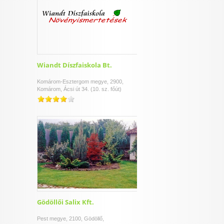
Wiandt Díszfaiskola Bt.
Komárom-Esztergom megye, 2900,
Komárom, Ácsi út 34. (10. sz. főút)
Gödöllői Salix Kft.
Pest megye, 2100, Gödöllő,