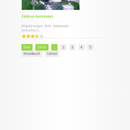
Cédrus kertészet
Nógrád megye, 3104, Salgótarján,
Szécsényi u.
Első
Előző
1
2
3
4
5
Következő
Utolsó