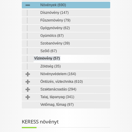
Növények
(690)
Dísznövény
(147)
Fűszernövény
(79)
Gyógynövény
(62)
Gyümölcs
(87)
Szobanövény
(39)
Szőlő
(67)
Vízinövény
(57)
Zöldség
(35)
Növényvédelem
(164)
Öntözés, víztechnika
(610)
Szaktanácsadás
(294)
Talaj, tápanyag
(341)
Vetőmag, fűmag
(97)
KERESS növényt