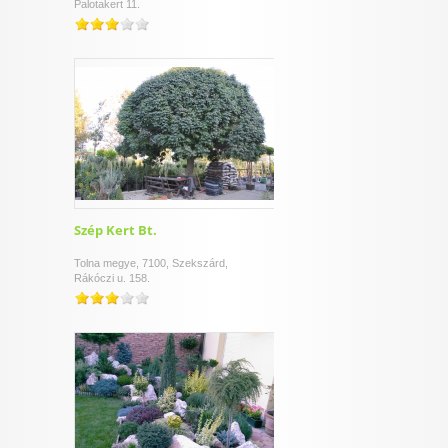
Palotakert 11.
Szép Kert Bt.
Tolna megye, 7100, Szekszárd,
Rákóczi u. 158.