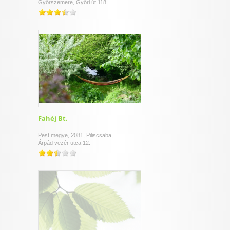
Győrszemere, Győri út 118.
Fahéj Bt.
Pest megye, 2081, Piliscsaba,
Árpád vezér utca 12.