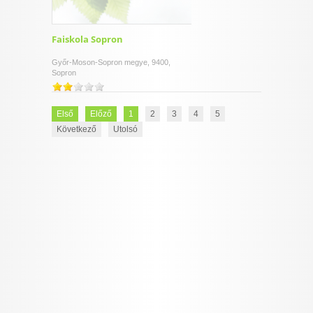
Faiskola Sopron
Győr-Moson-Sopron megye, 9400,
Sopron
Első
Előző
1
2
3
4
5
Következő
Utolsó