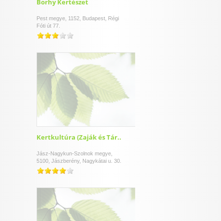
Borhy Kertészet
Pest megye, 1152, Budapest, Régi
Fóti út 77.
Kertkultúra (Zaják és Tár..
Jász-Nagykun-Szolnok megye,
5100, Jászberény, Nagykátai u. 30.