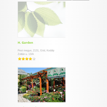
I want to allow Google to enable storage
related to security, including authentication
functionality and fraud prevention, and other
user protection.
CONFIRM
H. Garden
Pest megye, 2131, Göd, Kodály
Zoltán u. 13/A
Data Deletion
Data Access
Privacy Policy