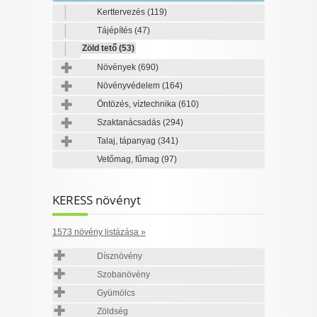
Kerttervezés
(119)
Tájépítés
(47)
Zöld tető
(53)
Növények
(690)
Növényvédelem
(164)
Öntözés, víztechnika
(610)
Szaktanácsadás
(294)
Talaj, tápanyag
(341)
Vetőmag, fűmag
(97)
KERESS növényt
1573 növény listázása »
Dísznövény
Szobanövény
Gyümölcs
Zöldség