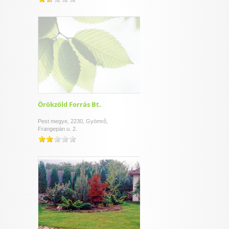
Örökzöld Forrás Bt.
Pest megye, 2230, Gyömrő,
Frangepán u. 2.