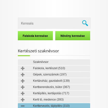
Kertészeti szaknévsor
Szaknévsor
Faiskola, kertészet
(510)
Gépek, szerszámok
(197)
Kertáruház, gazdabolt
(139)
Kertberendezés, bútor
(367)
Kertépítés, kertápolás
(717)
Kerti tó, medence
(393)
Kerttervezés, tájépítés
(310)