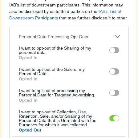
Felhasználónév
Bejelentkezés
IAB’s list of downstream participants. This information may
also be disclosed by us to third parties on the
IAB’s List of
faiskola.hu
Jelszó
Downstream Participants
that may further disclose it to other
third parties.
Kertészeti, kerti termékek és szolgáltatások térképes
Emlékezzen
szaknévsora
Please note that this website/app uses one or more Google
Personal Data Processing Opt Outs
services and may gather and store information including but
rám
not limited to your visit or usage behaviour. You may click to
I want to opt-out of the Sharing of my
personal data.
grant or deny consent to Google and its third-party tags to
Opted In
CÍMLAP
Elfelejtette jelszavát?
Elfelejtette felhasználónevét?
use your data for below specified purposes in below Google
Regisztráció
consent section.
I want to opt-out of the Sale of my
Personal Data.
MI A FAISKOLA.HU?
Opted In
I want to opt-out of processing my
KERTÉSZ ÉS KERTÉSZET REGISZTRÁCIÓ
Personal Data for Targeted Advertising.
Opted In
NÖVÉNYKATALÓGUS
I want to opt-out of Collection, Use,
Retention, Sale, and/or Sharing of my
Personal Data that Is Unrelated with the
Purposes for which it was collected.
Zöld tető
Opted Out