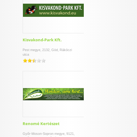
Kisvakond-Park Kft.
Pest megye, 2132, Göd, Rákóczi
utca
Renomé Kertészet
Győr-Moson-Sopron megye, 9121,