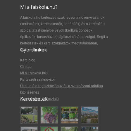
Mi a faiskola.hu?
A faiskola.hu kertészeti szaknévsor a növényvásárlók
(kertbarátok, kertészkedők, kertépítők) és a kertépítési
szolgáltatást igénybe vevők (kerttulajdonosok,
építkezők, társasházak) tájékoztatására szolgál. Segít a
kertészetek és kerti szolgáltatók megtalálásában,
Gyorslinkek
kiválasztásában.
Kerti blog
Címlap
Mi a Faiskola.hu?
Kertészeti szaknévsor
Útmutató a regisztrációhoz és a szaknévsori adatlap
kitöltéséhez
Kertészetek
Adatkezelési tájékoztató