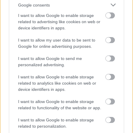
Google consents
I want to allow Google to enable storage
related to advertising like cookies on web or
device identifiers in apps.
I want to allow my user data to be sent to
6
6
16
6
6
16
3
3
Google for online advertising purposes.
3
3
I want to allow Google to send me
2
2
personalized advertising.
I want to allow Google to enable storage
related to analytics like cookies on web or
device identifiers in apps.
I want to allow Google to enable storage
related to functionality of the website or app.
2
2
I want to allow Google to enable storage
Szaknévsori tagok száma ebben a kategóriában: 53
related to personalization.
Szaknévsori adatlap létrehozása