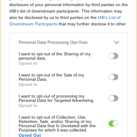
Felhasználónév
Bejelentkezés
disclosure of your personal information by third parties on the
IAB’s list of downstream participants. This information may
faiskola.hu
Jelszó
also be disclosed by us to third parties on the
IAB’s List of
Downstream Participants
that may further disclose it to other
Kertészeti, kerti termékek és szolgáltatások térképes
Emlékezzen
third parties.
szaknévsora
Please note that this website/app uses one or more Google
Personal Data Processing Opt Outs
rám
services and may gather and store information including but
not limited to your visit or usage behaviour. You may click to
I want to opt-out of the Sharing of my
CÍMLAP
personal data.
Elfelejtette jelszavát?
Elfelejtette felhasználónevét?
grant or deny consent to Google and its third-party tags to
Opted In
Regisztráció
use your data for below specified purposes in below Google
consent section.
MI A FAISKOLA.HU?
I want to opt-out of the Sale of my
Personal Data.
Opted In
KERTÉSZ ÉS KERTÉSZET REGISZTRÁCIÓ
I want to opt-out of processing my
Personal Data for Targeted Advertising.
Opted In
NÖVÉNYKATALÓGUS
I want to opt-out of Collection, Use,
Retention, Sale, and/or Sharing of my
Personal Data that Is Unrelated with the
Purposes for which it was collected.
Opted Out