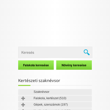
I want to allow Google to enable storage
related to security, including authentication
functionality and fraud prevention, and other
user protection.
CONFIRM
Data Deletion
Data Access
Privacy Policy
Kertészeti szaknévsor
Szaknévsor
Faiskola, kertészet
(510)
Gépek, szerszámok
(197)