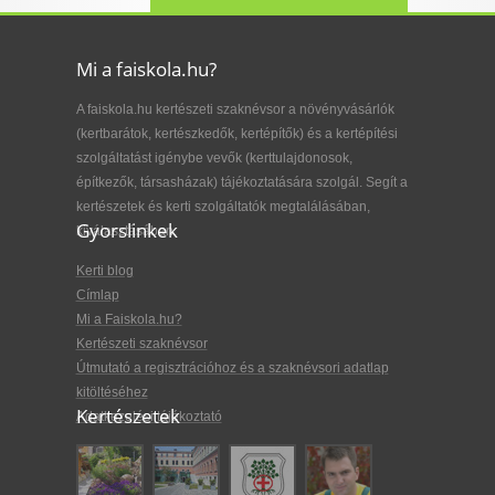
Mi a faiskola.hu?
A faiskola.hu kertészeti szaknévsor a növényvásárlók
(kertbarátok, kertészkedők, kertépítők) és a kertépítési
szolgáltatást igénybe vevők (kerttulajdonosok,
építkezők, társasházak) tájékoztatására szolgál. Segít a
kertészetek és kerti szolgáltatók megtalálásában,
Gyorslinkek
kiválasztásában.
Kerti blog
Címlap
Mi a Faiskola.hu?
Kertészeti szaknévsor
Útmutató a regisztrációhoz és a szaknévsori adatlap
kitöltéséhez
Kertészetek
Adatkezelési tájékoztató