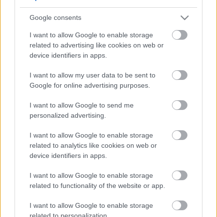
5
5
Google consents
5
5
7
7
6
6
16
I want to allow Google to enable storage
16
7
9
7
9
related to advertising like cookies on web or
3
12
12
3
6
6
143
143
device identifiers in apps.
14
14
4
4
4
4
2
2
2
13
13
2
6
6
I want to allow my user data to be sent to
4
4
14
14
7
7
Google for online advertising purposes.
5
5
2
2
8
8
I want to allow Google to send me
2
2
2
2
2
2
personalized advertising.
2
2
3
3
12
12
I want to allow Google to enable storage
10
10
related to analytics like cookies on web or
device identifiers in apps.
I want to allow Google to enable storage
related to functionality of the website or app.
I want to allow Google to enable storage
related to personalization.