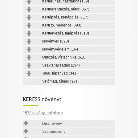
Kertáruház, gazdabolt
(139)
Kertberendezés, bútor
(367)
Kertépítés, kertápolás
(717)
Kerti tó, medence
(393)
Kerttervezés, tájépítés
(310)
Növények
(690)
Növényvédelem
(164)
Öntözés, víztechnika
(610)
Szaktanácsadás
(294)
Talaj, tápanyag
(341)
Vetőmag, fűmag
(97)
KERESS növényt
1573 növény listázása »
Dísznövény
Szobanövény