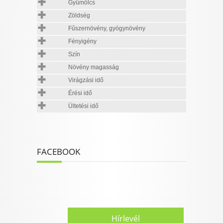
Gyümölcs
Zöldség
Fűszernövény, gyógynövény
Fényigény
Szín
Növény magasság
Virágzási idő
Érési idő
Ültetési idő
FACEBOOK
Hírlevél