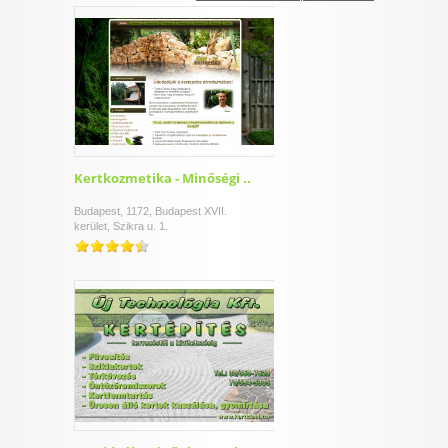
I want to allow Google to enable storage
related to security, including authentication
functionality and fraud prevention, and other
user protection.
CONFIRM
Kertkozmetika - Minőségi ..
Budapest, 1172, Budapest XVII.
kerület, Szikra u. 1.
Data Deletion
Data Access
Privacy Policy