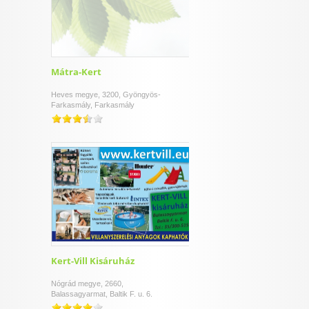
Mátra-Kert
Heves megye, 3200, Gyöngyös-
Farkasmály, Farkasmály
Kert-Vill Kisáruház
Nógrád megye, 2660,
Balassagyarmat, Baltik F. u. 6.