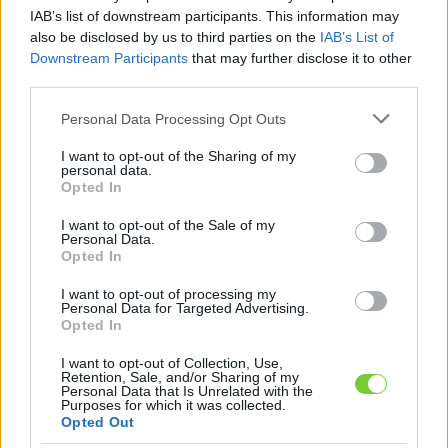
Felhasználónév
Bejelentkezés
IAB’s list of downstream participants. This information may
also be disclosed by us to third parties on the
IAB’s List of
faiskola.hu
Jelszó
Downstream Participants
that may further disclose it to other
third parties.
Kertészeti, kerti termékek és szolgáltatások térképes
Emlékezzen
szaknévsora
Please note that this website/app uses one or more Google
Personal Data Processing Opt Outs
services and may gather and store information including but
rám
not limited to your visit or usage behaviour. You may click to
I want to opt-out of the Sharing of my
personal data.
grant or deny consent to Google and its third-party tags to
Opted In
CÍMLAP
Elfelejtette jelszavát?
Elfelejtette felhasználónevét?
use your data for below specified purposes in below Google
Regisztráció
consent section.
I want to opt-out of the Sale of my
Personal Data.
MI A FAISKOLA.HU?
Opted In
I want to opt-out of processing my
KERTÉSZ ÉS KERTÉSZET REGISZTRÁCIÓ
Personal Data for Targeted Advertising.
Opted In
NÖVÉNYKATALÓGUS
I want to opt-out of Collection, Use,
Retention, Sale, and/or Sharing of my
Personal Data that Is Unrelated with the
Purposes for which it was collected.
Kerti világítás
Opted Out