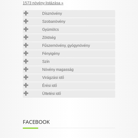
1573 növény listázása »
Dísznövény
Szobanövény
Gyümölcs
Zöldség
Fűszernövény, gyógynövény
Fényigény
Szín
Növény magasság
Virágzási idő
Érési idő
Ültetési idő
FACEBOOK