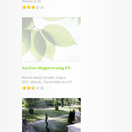
Venyimi út 28.
Auchan Magyarország Kft.
Borsod-Abaúj-Zemplén megye,
3527, Miskolc, József Attila utca 87.