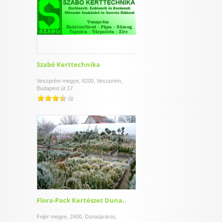
Szabó Kerttechnika
Veszprém megye, 8200, Veszprém,
Budapest út 17.
Flora-Pack Kertészet Duna..
Fejér megye, 2400, Dunaújváros,