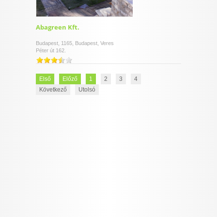
Abagreen Kft.
Budapest, 1165, Budapest, Veres
Péter út 162.
Első
Előző
1
2
3
4
Következő
Utolsó