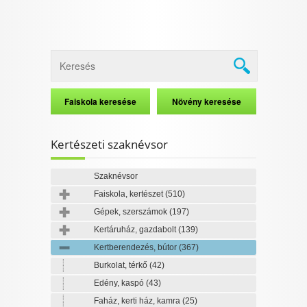
Kertészeti szaknévsor
Szaknévsor
Faiskola, kertészet
(510)
Gépek, szerszámok
(197)
Kertáruház, gazdabolt
(139)
Kertberendezés, bútor
(367)
Burkolat, térkő
(42)
Edény, kaspó
(43)
Faház, kerti ház, kamra
(25)