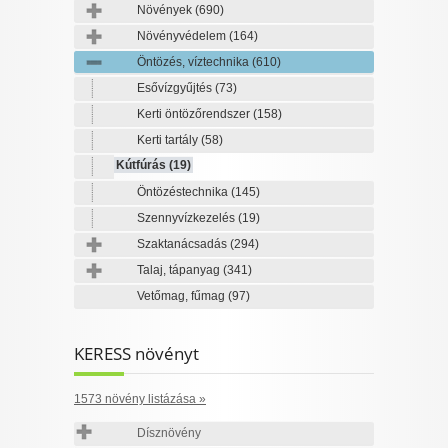
Növények
(690)
Növényvédelem
(164)
Öntözés, víztechnika
(610)
Esővízgyűjtés
(73)
Kerti öntözőrendszer
(158)
Kerti tartály
(58)
Kútfúrás
(19)
Öntözéstechnika
(145)
Szennyvízkezelés
(19)
Szaktanácsadás
(294)
Talaj, tápanyag
(341)
Vetőmag, fűmag
(97)
KERESS növényt
1573 növény listázása »
Dísznövény