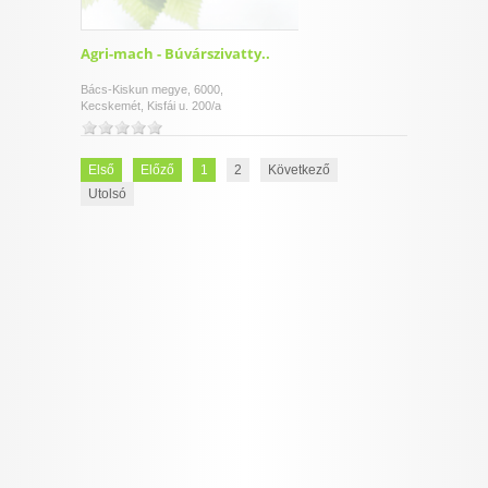
Agri-mach - Búvárszivatty..
Bács-Kiskun megye, 6000,
Kecskemét, Kisfái u. 200/a
Első
Előző
1
2
Következő
Utolsó