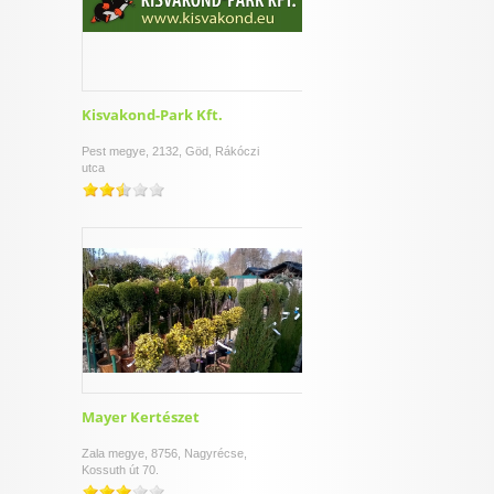
Kisvakond-Park Kft.
Pest megye, 2132, Göd, Rákóczi
utca
Mayer Kertészet
Zala megye, 8756, Nagyrécse,
Kossuth út 70.