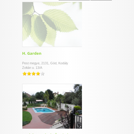
I want to allow Google to enable storage
related to security, including authentication
functionality and fraud prevention, and other
user protection.
CONFIRM
H. Garden
Pest megye, 2131, Göd, Kodály
Zoltán u. 13/A
Data Deletion
Data Access
Privacy Policy