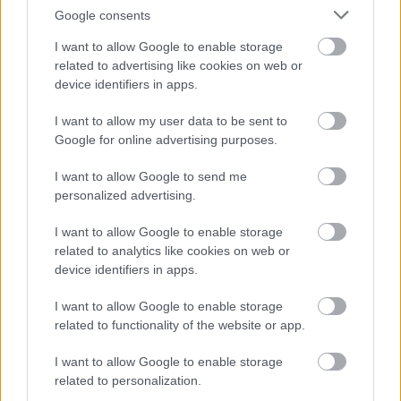
Google consents
I want to allow Google to enable storage
related to advertising like cookies on web or
device identifiers in apps.
3
3
I want to allow my user data to be sent to
5
Google for online advertising purposes.
5
I want to allow Google to send me
personalized advertising.
2
2
2
2
I want to allow Google to enable storage
related to analytics like cookies on web or
device identifiers in apps.
I want to allow Google to enable storage
related to functionality of the website or app.
I want to allow Google to enable storage
Szaknévsori tagok száma ebben a kategóriában: 19
related to personalization.
Szaknévsori adatlap létrehozása