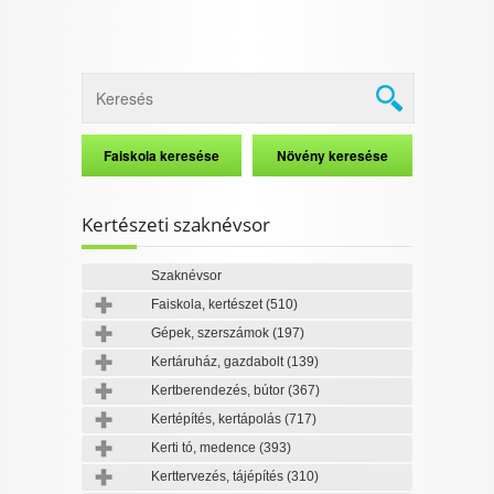
Kertészeti szaknévsor
Szaknévsor
Faiskola, kertészet
(510)
Gépek, szerszámok
(197)
Kertáruház, gazdabolt
(139)
Kertberendezés, bútor
(367)
Kertépítés, kertápolás
(717)
Kerti tó, medence
(393)
Kerttervezés, tájépítés
(310)