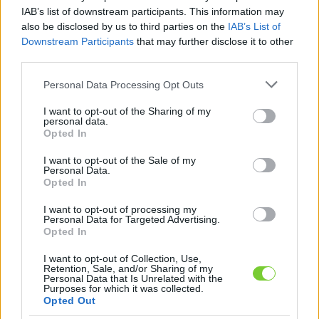
Felhasználónév
Bejelentkezés
IAB’s list of downstream participants. This information may
also be disclosed by us to third parties on the
IAB’s List of
faiskola.hu
Jelszó
Downstream Participants
that may further disclose it to other
third parties.
Kertészeti, kerti termékek és szolgáltatások térképes
Emlékezzen
szaknévsora
Please note that this website/app uses one or more Google
Personal Data Processing Opt Outs
services and may gather and store information including but
rám
not limited to your visit or usage behaviour. You may click to
I want to opt-out of the Sharing of my
personal data.
grant or deny consent to Google and its third-party tags to
Opted In
CÍMLAP
Elfelejtette jelszavát?
Elfelejtette felhasználónevét?
use your data for below specified purposes in below Google
Regisztráció
consent section.
I want to opt-out of the Sale of my
Personal Data.
MI A FAISKOLA.HU?
Opted In
I want to opt-out of processing my
KERTÉSZ ÉS KERTÉSZET REGISZTRÁCIÓ
Personal Data for Targeted Advertising.
Opted In
NÖVÉNYKATALÓGUS
I want to opt-out of Collection, Use,
Retention, Sale, and/or Sharing of my
Personal Data that Is Unrelated with the
Purposes for which it was collected.
Kútfúrás
Opted Out