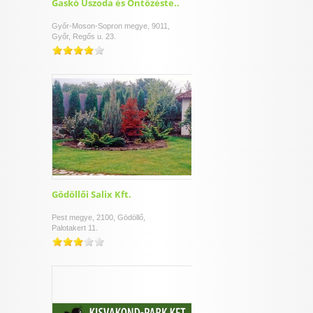
Gaskó Uszoda és Öntözéste..
Győr-Moson-Sopron megye, 9011,
Győr, Regős u. 23.
Gödöllői Salix Kft.
Pest megye, 2100, Gödöllő,
Palotakert 11.