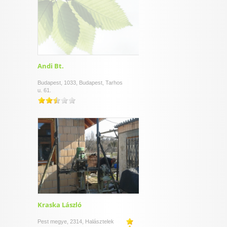
Andi Bt.
Budapest, 1033, Budapest, Tarhos
u. 61.
Kraska László
Pest megye, 2314, Halásztelek