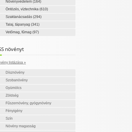
Növényvédelem
(164)
Öntözés, víztechnika
(610)
Szaktanácsadás
(294)
Talaj, tápanyag
(341)
Vetőmag, fűmag
(97)
SS növényt
vény listázása »
Dísznövény
Szobanövény
Gyümölcs
Zöldség
Fűszernövény, gyógynövény
Fényigény
Szín
Növény magasság