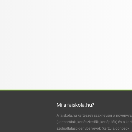
Mi a faiskola.hu?
A faiskola.hu kertészeti szaknévsor a növényvá
(kertbarátok, kertészkedők, kertépítők) és a kert
szolgáltatást igénybe vevők (kerttulajdonosok,