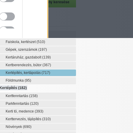
szeti szaknévsor
Szaknévsor
Faiskola, kertészet
(510)
Gépek, szerszámok
(197)
Kertáruház, gazdabolt
(139)
Kertberendezés, bútor
(367)
Kertépítés, kertápolás
(717)
Földmunka
(95)
Kertépítés
(182)
Kertfenntartás
(158)
Parkfenntartás
(120)
Kerti tó, medence
(393)
Kerttervezés, tájépítés
(310)
Növények
(690)