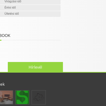
Virágzási idő
Érési idő
Ültetési idő
BOOK
Hírlevél
tek