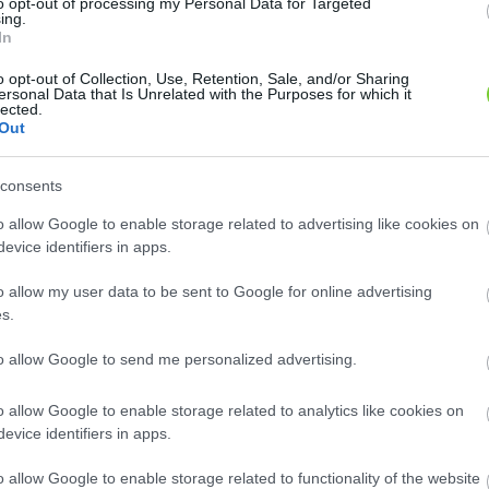
3
to opt-out of processing my Personal Data for Targeted
ing.
In
3
3
2
2
o opt-out of Collection, Use, Retention, Sale, and/or Sharing
2
2
ersonal Data that Is Unrelated with the Purposes for which it
2
2
lected.
Out
consents
o allow Google to enable storage related to advertising like cookies on
n: 182
Szaknévsori adatlap létrehozása
evice identifiers in apps.
o allow my user data to be sent to Google for online advertising
s.
to allow Google to send me personalized advertising.
o allow Google to enable storage related to analytics like cookies on
ozmetika - Minőségi ..
Crocuskert
evice identifiers in apps.
t, 1172, Budapest XVII.
Bács-Kiskun megye, 6100,
o allow Google to enable storage related to functionality of the website
 Szikra u. 1.
Kiskunfélegyháza