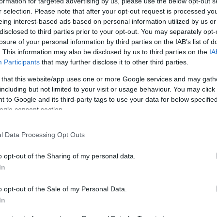
formation for targeted advertising by us, please use the below opt-out s
Jelszó
Emlékezzen rám
r selection. Please note that after your opt-out request is processed y
eing interest-based ads based on personal information utilized by us or
disclosed to third parties prior to your opt-out. You may separately opt-
nevét?
Regisztráció
losure of your personal information by third parties on the IAB’s list of
térképes szaknévsora
. This information may also be disclosed by us to third parties on the
IA
Participants
that may further disclose it to other third parties.
KERTÉSZ ÉS KERTÉSZET REGISZTRÁCIÓ
NÖVÉNYKATALÓGUS
 that this website/app uses one or more Google services and may gath
including but not limited to your visit or usage behaviour. You may click 
 to Google and its third-party tags to use your data for below specifi
ogle consent section.
l Data Processing Opt Outs
o opt-out of the Sharing of my personal data.
4
4
2
2
In
3
3
6
6
10
10
o opt-out of the Sale of my Personal Data.
5
6
6
5
67
67
In
2
2
3