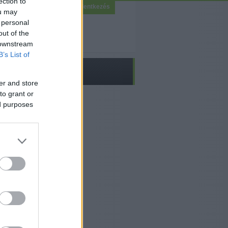
ection to
Bejelentkezés
ou may
 personal
out of the
 downstream
B’s List of
er and store
to grant or
ed purposes