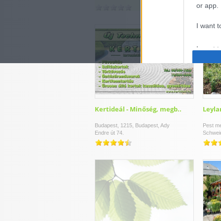
or app.
I want t
I want t
authenti
Kertideál - Minőség, megb..
Leyla
Budapest, 1215, Budapest, Ady
Pest me
Endre út 74.
Schweid