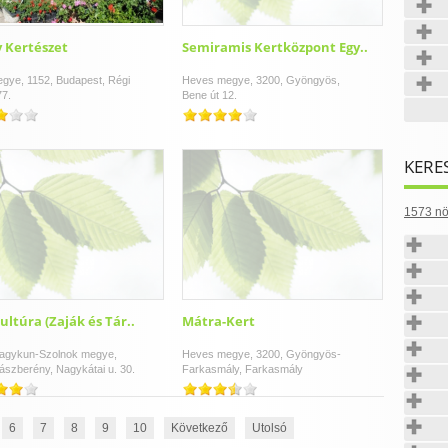
 Kertészet
Semiramis Kertközpont Egy..
gye, 1152, Budapest, Régi
Heves megye, 3200, Gyöngyös,
77.
Bene út 12.
KERE
1573 nö
ultúra (Zaják és Tár..
Mátra-Kert
agykun-Szolnok megye,
Heves megye, 3200, Gyöngyös-
ászberény, Nagykátai u. 30.
Farkasmály, Farkasmály
6
7
8
9
10
Következő
Utolsó