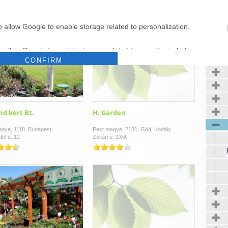
o allow Google to enable storage related to personalization.
Kerté
o allow Google to enable storage related to security, including
CONFIRM
cation functionality and fraud prevention, and other user protection.
Data Deletion
Data Access
Privacy Policy
nd kert Bt.
H. Garden
gye, 1118, Budapest,
Pest megye, 2131, Göd, Kodály
el u. 12
Zoltán u. 13/A