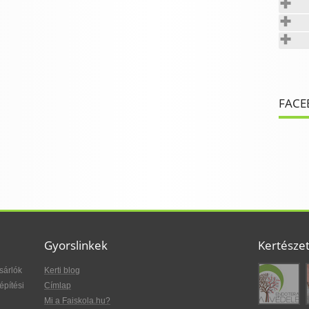
FACE
Gyorslinkek
Kertésze
sárlók
Kerti blog
építési
Címlap
Mi a Faiskola.hu?