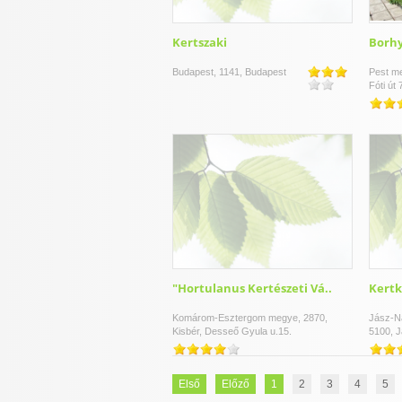
Kertszaki
Borhy
Budapest, 1141, Budapest
Pest me
Fóti út 
"Hortulanus Kertészeti Vá..
Kertk
Komárom-Esztergom megye, 2870,
Jász-N
Kisbér, Desseő Gyula u.15.
5100, J
Első
Előző
1
2
3
4
5