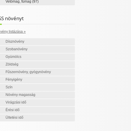
Vetőmag, fűmag
(97)
SS növényt
vény listázása »
Dísznövény
Szobanövény
Gyümölcs
Zöldség
Fűszernövény, gyógynövény
Fényigény
Szín
Növény magasság
Virágzási idő
Érési idő
Ültetési idő