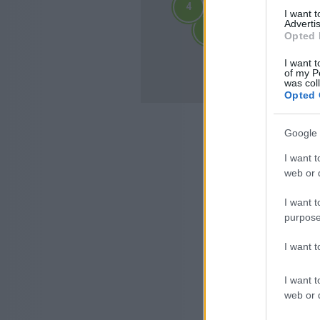
4
4
I want 
2
2
Advertis
3
3
3
3
Opted 
4
4
10
I want t
10
of my P
was col
Opted 
Google 
I want t
web or d
I want t
purpose
I want 
I want t
web or d