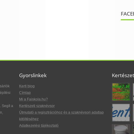
FACE
Gyorslinkek
Kertésze
sárlók
Kerti blog
építési
Címlap
Mi a Faiskola.hu?
. Segít a
Kertészeti szaknévsor
n,
Útmutató a regisztrációhoz és a szaknévsori adatlap
kitöltéséhez
Adatkezelési tájékoztató