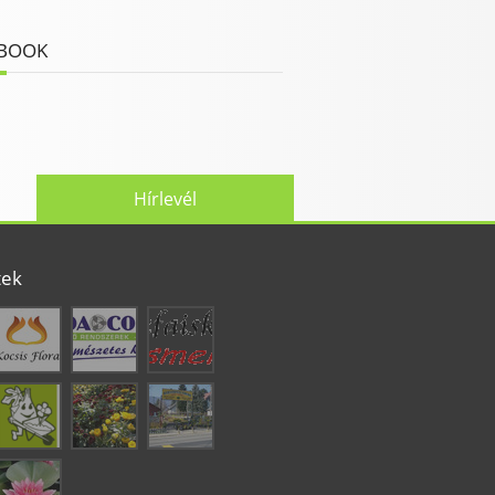
BOOK
Hírlevél
tek