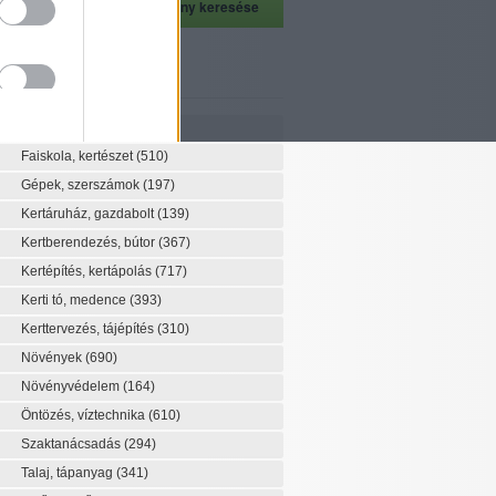
szeti szaknévsor
Szaknévsor
Faiskola, kertészet
(510)
Gépek, szerszámok
(197)
Kertáruház, gazdabolt
(139)
Kertberendezés, bútor
(367)
Kertépítés, kertápolás
(717)
Kerti tó, medence
(393)
Kerttervezés, tájépítés
(310)
Növények
(690)
Növényvédelem
(164)
Öntözés, víztechnika
(610)
Szaktanácsadás
(294)
Talaj, tápanyag
(341)