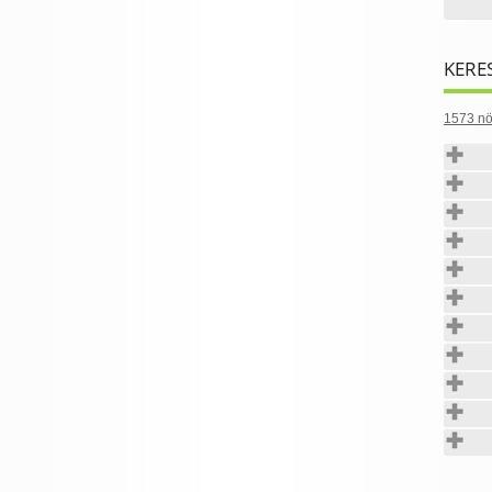
KERE
1573 nö