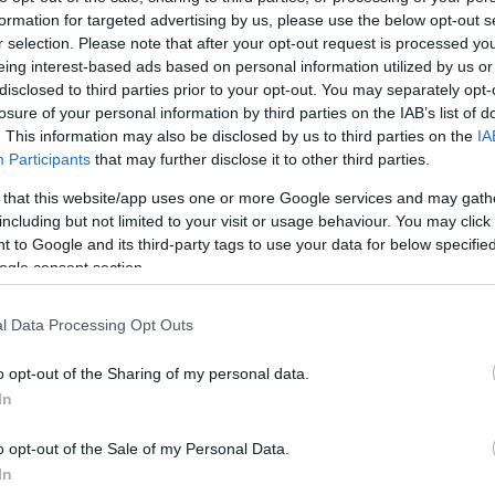
formation for targeted advertising by us, please use the below opt-out s
Jelszó
Emlékezzen rám
r selection. Please note that after your opt-out request is processed y
eing interest-based ads based on personal information utilized by us or
nevét?
Regisztráció
disclosed to third parties prior to your opt-out. You may separately opt-
térképes szaknévsora
losure of your personal information by third parties on the IAB’s list of
. This information may also be disclosed by us to third parties on the
IA
KERTÉSZ ÉS KERTÉSZET REGISZTRÁCIÓ
NÖVÉNYKATALÓGUS
Participants
that may further disclose it to other third parties.
 that this website/app uses one or more Google services and may gath
including but not limited to your visit or usage behaviour. You may click 
 to Google and its third-party tags to use your data for below specifi
ogle consent section.
5
5
5
5
6
6
7
7
l Data Processing Opt Outs
6
6
16
16
9
9
3
2
3
o opt-out of the Sharing of my personal data.
16
16
143
143
14
14
3
3
In
4
4
2
2
6
6
o opt-out of the Sale of my Personal Data.
4
4
3
7
7
3
In
5
5