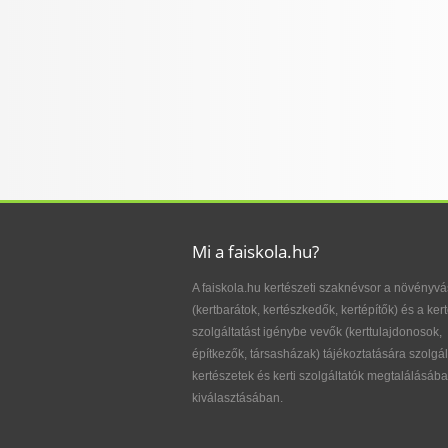
Mi a faiskola.hu?
A faiskola.hu kertészeti szaknévsor a növényvá
(kertbarátok, kertészkedők, kertépítők) és a kert
szolgáltatást igénybe vevők (kerttulajdonosok,
építkezők, társasházak) tájékoztatására szolgál
kertészetek és kerti szolgáltatók megtalálásába
kiválasztásában.