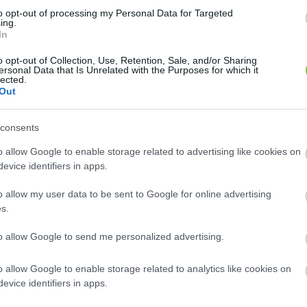
8
8
2
2
to opt-out of processing my Personal Data for Targeted
2
2
ing.
2
2
In
12
12
o opt-out of Collection, Use, Retention, Sale, and/or Sharing
ersonal Data that Is Unrelated with the Purposes for which it
lected.
Out
consents
o allow Google to enable storage related to advertising like cookies on
evice identifiers in apps.
o allow my user data to be sent to Google for online advertising
s.
to allow Google to send me personalized advertising.
o allow Google to enable storage related to analytics like cookies on
evice identifiers in apps.