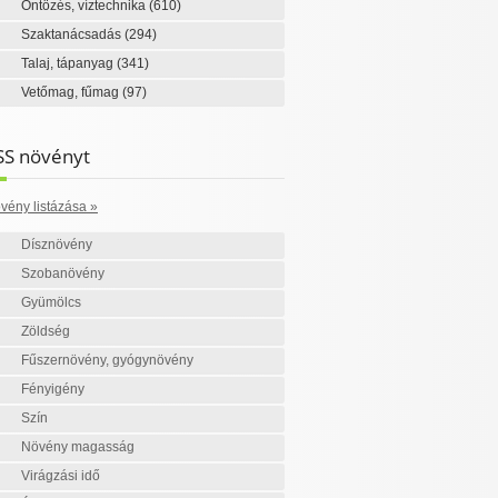
Öntözés, víztechnika
(610)
Szaktanácsadás
(294)
Talaj, tápanyag
(341)
Vetőmag, fűmag
(97)
SS növényt
vény listázása »
Dísznövény
Szobanövény
Gyümölcs
Zöldség
Fűszernövény, gyógynövény
Fényigény
Szín
Növény magasság
Virágzási idő