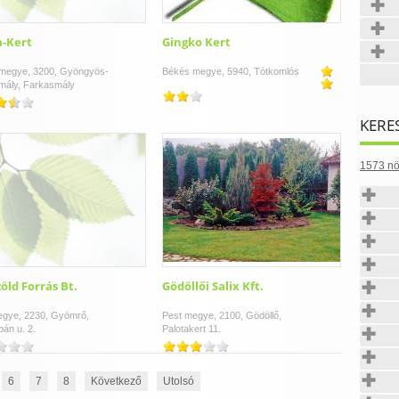
-Kert
Gingko Kert
megye, 3200, Gyöngyös-
Békés megye, 5940, Tótkomlós
mály, Farkasmály
KERE
1573 nö
öld Forrás Bt.
Gödöllői Salix Kft.
egye, 2230, Gyömrő,
Pest megye, 2100, Gödöllő,
án u. 2.
Palotakert 11.
6
7
8
Következő
Utolsó