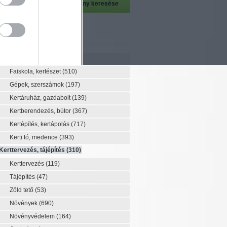
szeti szaknévsor
Szaknévsor
Faiskola, kertészet
(510)
Gépek, szerszámok
(197)
Kertáruház, gazdabolt
(139)
Kertberendezés, bútor
(367)
Kertépítés, kertápolás
(717)
Kerti tó, medence
(393)
Kerttervezés, tájépítés
(310)
Kerttervezés
(119)
Tájépítés
(47)
Zöld tető
(53)
Növények
(690)
Növényvédelem
(164)