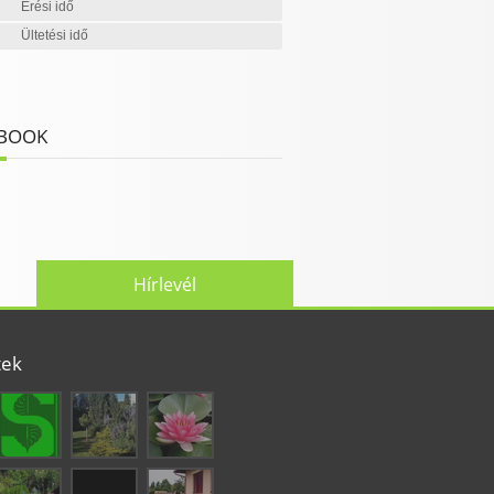
Érési idő
Ültetési idő
BOOK
Hírlevél
tek