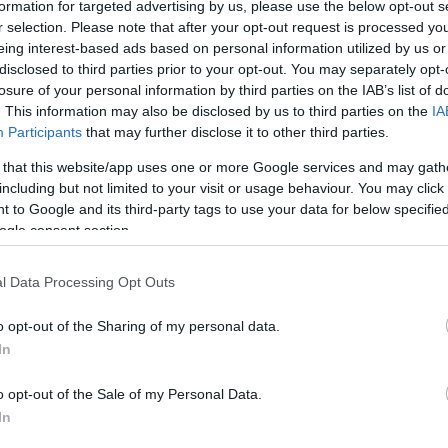
formation for targeted advertising by us, please use the below opt-out s
Jelszó
Emlékezzen rám
r selection. Please note that after your opt-out request is processed y
eing interest-based ads based on personal information utilized by us or
nevét?
Regisztráció
disclosed to third parties prior to your opt-out. You may separately opt-
térképes szaknévsora
losure of your personal information by third parties on the IAB’s list of
. This information may also be disclosed by us to third parties on the
IA
Participants
that may further disclose it to other third parties.
KERTÉSZ ÉS KERTÉSZET REGISZTRÁCIÓ
NÖVÉNYKATALÓGUS
 that this website/app uses one or more Google services and may gath
including but not limited to your visit or usage behaviour. You may click 
 to Google and its third-party tags to use your data for below specifi
ogle consent section.
l Data Processing Opt Outs
o opt-out of the Sharing of my personal data.
In
2
2
2
2
10
10
4
o opt-out of the Sale of my Personal Data.
4
6
6
39
39
5
5
In
2
2