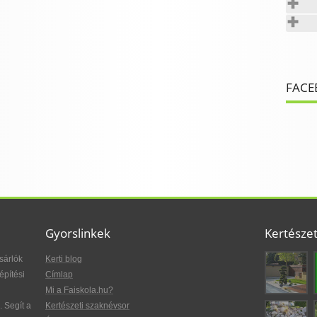
FACE
Gyorslinkek
Kertésze
sárlók
Kerti blog
építési
Címlap
Mi a Faiskola.hu?
. Segít a
Kertészeti szaknévsor