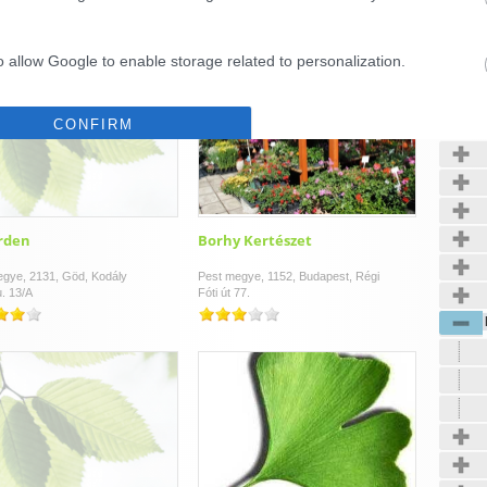
o allow Google to enable storage related to personalization.
Kerté
o allow Google to enable storage related to security, including
CONFIRM
cation functionality and fraud prevention, and other user protection.
Data Deletion
Data Access
Privacy Policy
rden
Borhy Kertészet
egye, 2131, Göd, Kodály
Pest megye, 1152, Budapest, Régi
u. 13/A
Fóti út 77.