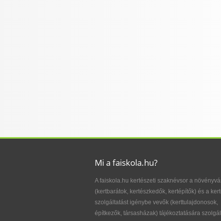
Mi a faiskola.hu?
A faiskola.hu kertészeti szaknévsor a növényvá
(kertbarátok, kertészkedők, kertépítők) és a kert
szolgáltatást igénybe vevők (kerttulajdonosok,
építkezők, társasházak) tájékoztatására szolgál