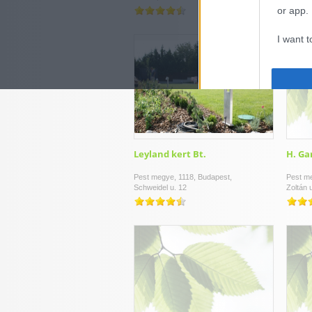
or app.
I want t
I want t
authenti
Leyland kert Bt.
H. Ga
Pest megye, 1118, Budapest,
Pest m
Schweidel u. 12
Zoltán 