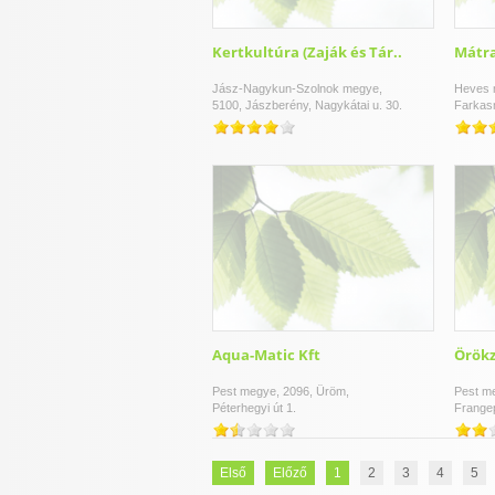
Kertkultúra (Zaják és Tár..
Mátra
Jász-Nagykun-Szolnok megye,
Heves 
5100, Jászberény, Nagykátai u. 30.
Farkas
Aqua-Matic Kft
Örökz
Pest megye, 2096, Üröm,
Pest m
Péterhegyi út 1.
Frangep
Első
Előző
1
2
3
4
5