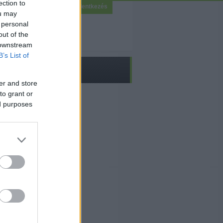
ection to
Bejelentkezés
ou may
 personal
out of the
 downstream
B’s List of
er and store
to grant or
ed purposes