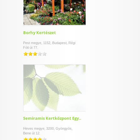
Borhy Kertészet
Pest megye, 1152, Budapest, Régi
Fóti út 77.
Semiramis Kertközpont Egy..
Heves megye, 3200, Gyöngyös,
Bene út 12.