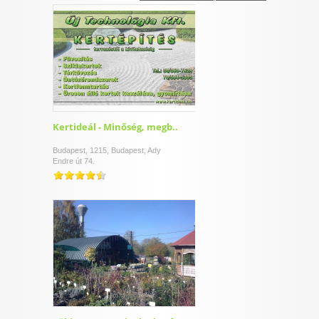
I want to allow Google to enable storage
related to security, including authentication
functionality and fraud prevention, and other
user protection.
CONFIRM
Kertideál - Minőség, megb..
Budapest, 1215, Budapest, Ady
Endre út 74.
Data Deletion
Data Access
Privacy Policy