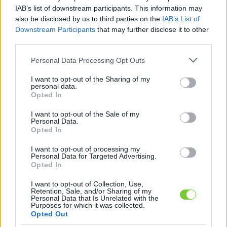
Felhasználónév
Bejelentkezés
IAB’s list of downstream participants. This information may
also be disclosed by us to third parties on the
IAB’s List of
faiskola.hu
Jelszó
Downstream Participants
that may further disclose it to other
third parties.
Kertészeti, kerti termékek és szolgáltatások térképes
Emlékezzen
szaknévsora
Please note that this website/app uses one or more Google
Personal Data Processing Opt Outs
services and may gather and store information including but
rám
not limited to your visit or usage behaviour. You may click to
I want to opt-out of the Sharing of my
personal data.
grant or deny consent to Google and its third-party tags to
Opted In
CÍMLAP
Elfelejtette jelszavát?
Elfelejtette felhasználónevét?
use your data for below specified purposes in below Google
Regisztráció
consent section.
I want to opt-out of the Sale of my
Personal Data.
MI A FAISKOLA.HU?
Opted In
I want to opt-out of processing my
KERTÉSZ ÉS KERTÉSZET REGISZTRÁCIÓ
Personal Data for Targeted Advertising.
Opted In
NÖVÉNYKATALÓGUS
I want to opt-out of Collection, Use,
Retention, Sale, and/or Sharing of my
Personal Data that Is Unrelated with the
Purposes for which it was collected.
Dísznövény
Opted Out