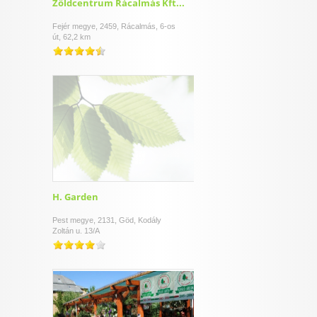
Zöldcentrum Rácalmás Kft...
Fejér megye, 2459, Rácalmás, 6-os
út, 62,2 km
H. Garden
Pest megye, 2131, Göd, Kodály
Zoltán u. 13/A