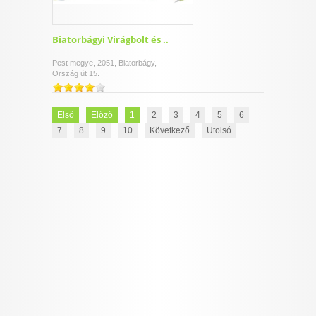
Biatorbágyi Virágbolt és ..
Pest megye, 2051, Biatorbágy,
Ország út 15.
Első
Előző
1
2
3
4
5
6
7
8
9
10
Következő
Utolsó