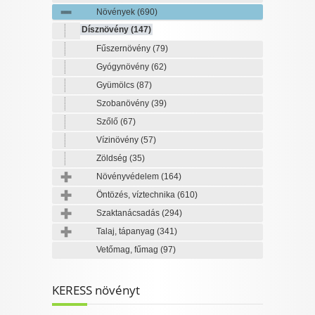
Növények
(690)
Dísznövény
(147)
Fűszernövény
(79)
Gyógynövény
(62)
Gyümölcs
(87)
Szobanövény
(39)
Szőlő
(67)
Vízinövény
(57)
Zöldség
(35)
Növényvédelem
(164)
Öntözés, víztechnika
(610)
Szaktanácsadás
(294)
Talaj, tápanyag
(341)
Vetőmag, fűmag
(97)
KERESS növényt