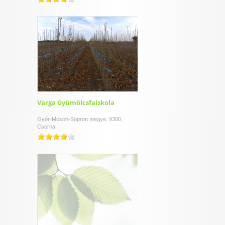
Varga Gyümölcsfaiskola
Győr-Moson-Sopron megye, 9300,
Csorna