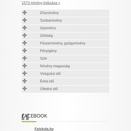
1573 növény listázása »
Dísznövény
Szobanövény
Gyümölcs
Zöldség
Fűszernövény, gyógynövény
Fényigény
Szín
Növény magasság
Virágzási idő
Érési idő
Ültetési idő
FACEBOOK
Faiskola.hu