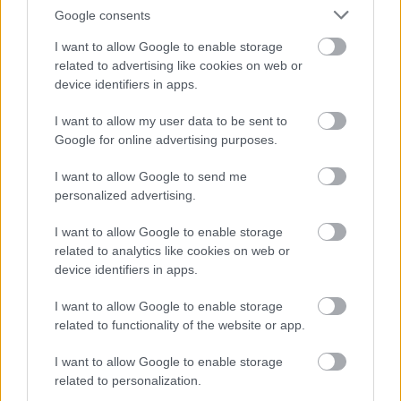
Google consents
I want to allow Google to enable storage
related to advertising like cookies on web or
2
2
2
device identifiers in apps.
2
4
4
I want to allow my user data to be sent to
4
4
2
2
32
32
18
Google for online advertising purposes.
18
4
4
I want to allow Google to send me
3
3
3
3
personalized advertising.
3
3
3
3
5
5
3
3
I want to allow Google to enable storage
2
2
related to analytics like cookies on web or
2
2
device identifiers in apps.
5
5
I want to allow Google to enable storage
related to functionality of the website or app.
5
5
I want to allow Google to enable storage
Szaknévsori tagok száma ebben a kategóriában: 145
related to personalization.
Szaknévsori adatlap létrehozása