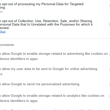
8
8
2
2
to opt-out of processing my Personal Data for Targeted
2
2
ing.
2
2
In
12
12
o opt-out of Collection, Use, Retention, Sale, and/or Sharing
ersonal Data that Is Unrelated with the Purposes for which it
lected.
Out
consents
o allow Google to enable storage related to advertising like cookies on
evice identifiers in apps.
o allow my user data to be sent to Google for online advertising
s.
to allow Google to send me personalized advertising.
o allow Google to enable storage related to analytics like cookies on
evice identifiers in apps.