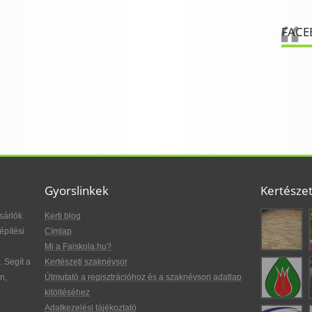
FACE
Gyorslinkek
Kertésze
sárlók
Kerti blog
építési
Címlap
Mi a Faiskola.hu?
. Segít a
Kertészeti szaknévsor
n,
Útmutató a regisztrációhoz és a szaknévsori adatlap
kitöltéséhez
Adatkezelési tájékoztató