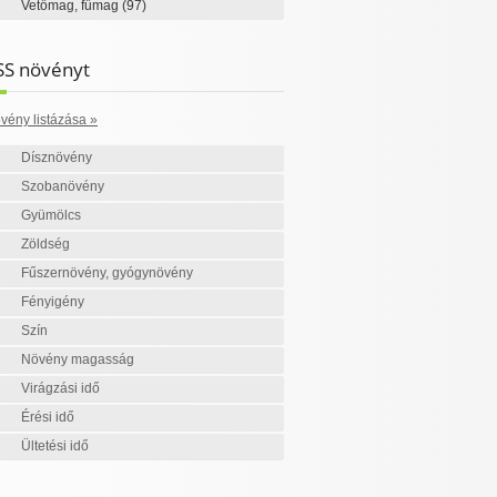
Vetőmag, fűmag
(97)
SS növényt
vény listázása »
Dísznövény
Szobanövény
Gyümölcs
Zöldség
Fűszernövény, gyógynövény
Fényigény
Szín
Növény magasság
Virágzási idő
Érési idő
Ültetési idő