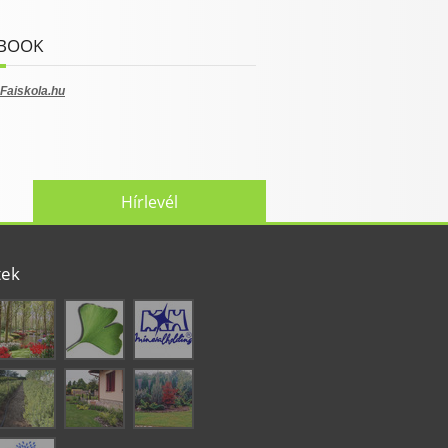
BOOK
Faiskola.hu
Hírlevél
tek