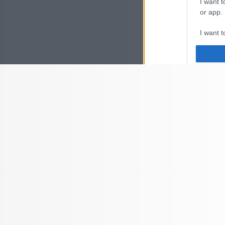
I want t
or app.
I want t
I want t
authenti