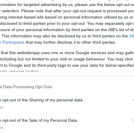
formation for targeted advertising by us, please use the below opt-out s
Jelszó
Emlékezzen rám
r selection. Please note that after your opt-out request is processed y
eing interest-based ads based on personal information utilized by us or
nevét?
Regisztráció
disclosed to third parties prior to your opt-out. You may separately opt-
térképes szaknévsora
losure of your personal information by third parties on the IAB’s list of
. This information may also be disclosed by us to third parties on the
IA
KERTÉSZ ÉS KERTÉSZET REGISZTRÁCIÓ
NÖVÉNYKATALÓGUS
Participants
that may further disclose it to other third parties.
 that this website/app uses one or more Google services and may gath
including but not limited to your visit or usage behaviour. You may click 
 to Google and its third-party tags to use your data for below specifi
ogle consent section.
5
5
5
5
6
6
l Data Processing Opt Outs
7
7
6
6
16
16
9
9
o opt-out of the Sharing of my personal data.
3
2
3
16
16
143
143
14
14
3
In
3
4
4
2
2
6
6
o opt-out of the Sale of my Personal Data.
4
4
3
7
7
3
In
5
5