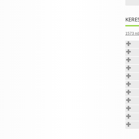
KERE
1573 nö