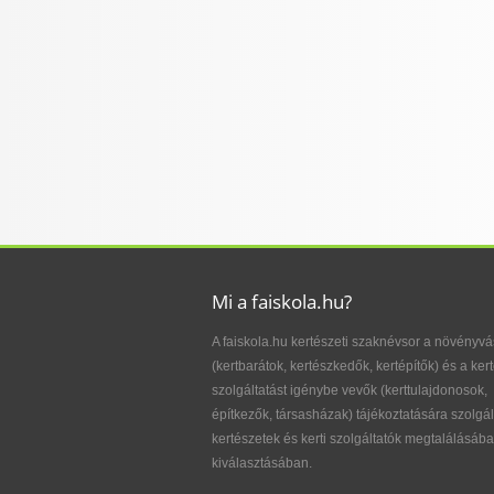
Mi a faiskola.hu?
A faiskola.hu kertészeti szaknévsor a növényvá
(kertbarátok, kertészkedők, kertépítők) és a kert
szolgáltatást igénybe vevők (kerttulajdonosok,
építkezők, társasházak) tájékoztatására szolgál
kertészetek és kerti szolgáltatók megtalálásába
kiválasztásában.