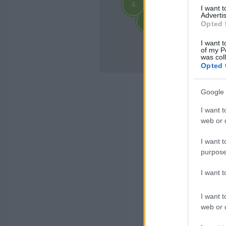
4
4
I want 
2
2
Advertis
3
3
3
3
Opted 
4
4
I want t
10
10
of my P
was col
Opted 
Google 
I want t
web or d
I want t
purpose
I want 
I want t
web or d