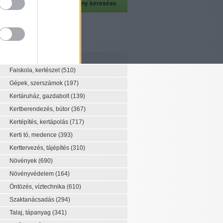
szeti szaknévsor
Szaknévsor
Faiskola, kertészet
(510)
Gépek, szerszámok
(197)
Kertáruház, gazdabolt
(139)
Kertberendezés, bútor
(367)
Kertépítés, kertápolás
(717)
Kerti tó, medence
(393)
Kerttervezés, tájépítés
(310)
Növények
(690)
Növényvédelem
(164)
Öntözés, víztechnika
(610)
Szaktanácsadás
(294)
Talaj, tápanyag
(341)