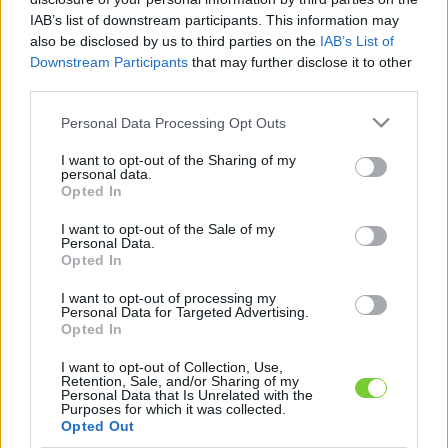
Felhasználónév
Bejelentkezés
IAB’s list of downstream participants. This information may
faiskola.hu
also be disclosed by us to third parties on the
IAB’s List of
Jelszó
Downstream Participants
that may further disclose it to other
third parties.
Kertészeti, kerti termékek és szolgáltatások térképes
Emlékezzen
szaknévsora
Please note that this website/app uses one or more Google
Personal Data Processing Opt Outs
services and may gather and store information including but
rám
not limited to your visit or usage behaviour. You may click to
I want to opt-out of the Sharing of my
personal data.
grant or deny consent to Google and its third-party tags to
CÍMLAP
Opted In
Elfelejtette jelszavát?
Elfelejtette felhasználónevét?
use your data for below specified purposes in below Google
Regisztráció
consent section.
I want to opt-out of the Sale of my
MI A FAISKOLA.HU?
Personal Data.
Opted In
KERTÉSZ ÉS KERTÉSZET REGISZTRÁCIÓ
I want to opt-out of processing my
Personal Data for Targeted Advertising.
Opted In
NÖVÉNYKATALÓGUS
I want to opt-out of Collection, Use,
Retention, Sale, and/or Sharing of my
Personal Data that Is Unrelated with the
Purposes for which it was collected.
Opted Out