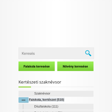
I want to allow Google to enable storage
related to security, including authentication
functionality and fraud prevention, and other
user protection.
CONFIRM
Data Deletion
Data Access
Privacy Policy
Kertészeti szaknévsor
Szaknévsor
Faiskola, kertészet
(510)
Díszfaiskola
(111)