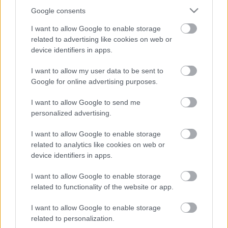
Google consents
5
5
5
5
7
7
I want to allow Google to enable storage
6
6
16
16
related to advertising like cookies on web or
7
9
7
9
3
12
12
3
device identifiers in apps.
6
6
143
143
14
14
4
4
4
4
I want to allow my user data to be sent to
2
2
2
13
13
2
6
6
Google for online advertising purposes.
4
4
14
14
7
7
5
5
2
2
I want to allow Google to send me
8
8
2
2
personalized advertising.
2
2
2
2
2
2
3
3
I want to allow Google to enable storage
12
12
related to analytics like cookies on web or
10
10
device identifiers in apps.
I want to allow Google to enable storage
related to functionality of the website or app.
I want to allow Google to enable storage
related to personalization.