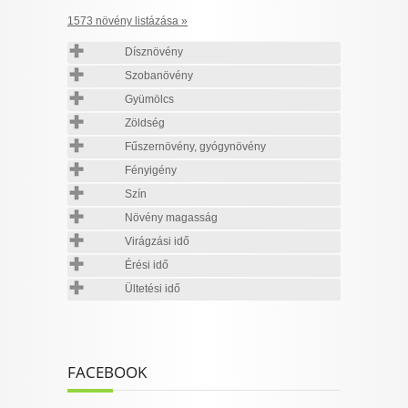
1573 növény listázása »
Dísznövény
Szobanövény
Gyümölcs
Zöldség
Fűszernövény, gyógynövény
Fényigény
Szín
Növény magasság
Virágzási idő
Érési idő
Ültetési idő
FACEBOOK