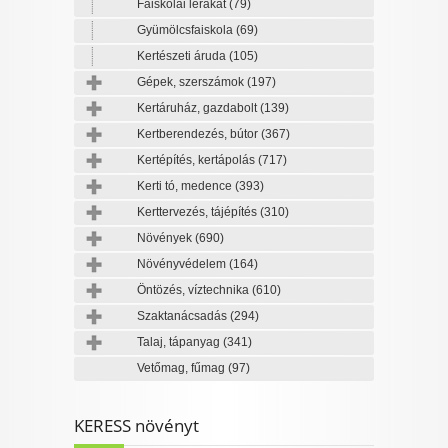
Faiskolai lerakat
(79)
Gyümölcsfaiskola
(69)
Kertészeti áruda
(105)
Gépek, szerszámok
(197)
Kertáruház, gazdabolt
(139)
Kertberendezés, bútor
(367)
Kertépítés, kertápolás
(717)
Kerti tó, medence
(393)
Kerttervezés, tájépítés
(310)
Növények
(690)
Növényvédelem
(164)
Öntözés, víztechnika
(610)
Szaktanácsadás
(294)
Talaj, tápanyag
(341)
Vetőmag, fűmag
(97)
KERESS növényt