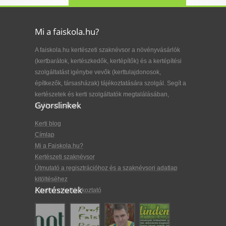
Mi a faiskola.hu?
A faiskola.hu kertészeti szaknévsor a növényvásárlók
(kertbarátok, kertészkedők, kertépítők) és a kertépítési
szolgáltatást igénybe vevők (kerttulajdonosok,
építkezők, társasházak) tájékoztatására szolgál. Segít a
kertészetek és kerti szolgáltatók megtalálásában,
Gyorslinkek
kiválasztásában.
Kerti blog
Címlap
Mi a Faiskola.hu?
Kertészeti szaknévsor
Útmutató a regisztrációhoz és a szaknévsori adatlap
kitöltéséhez
Kertészetek
Adatkezelési tájékoztató