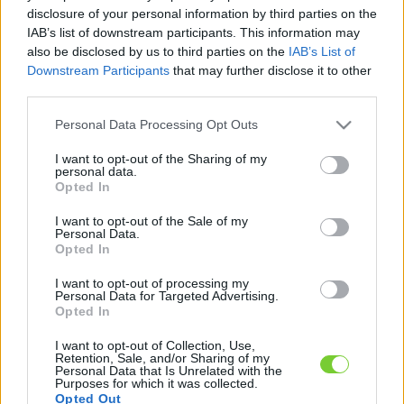
Felhasználónév
Bejelentkezés
disclosure of your personal information by third parties on the
IAB’s list of downstream participants. This information may
faiskola.hu
Jelszó
also be disclosed by us to third parties on the
IAB’s List of
Downstream Participants
that may further disclose it to other
Kertészeti, kerti termékek és szolgáltatások térképes
Emlékezzen
third parties.
szaknévsora
Please note that this website/app uses one or more Google
Personal Data Processing Opt Outs
rám
services and may gather and store information including but
not limited to your visit or usage behaviour. You may click to
I want to opt-out of the Sharing of my
CÍMLAP
personal data.
Elfelejtette jelszavát?
Elfelejtette felhasználónevét?
grant or deny consent to Google and its third-party tags to
Opted In
Regisztráció
use your data for below specified purposes in below Google
consent section.
MI A FAISKOLA.HU?
I want to opt-out of the Sale of my
Personal Data.
Opted In
KERTÉSZ ÉS KERTÉSZET REGISZTRÁCIÓ
I want to opt-out of processing my
Personal Data for Targeted Advertising.
Opted In
NÖVÉNYKATALÓGUS
I want to opt-out of Collection, Use,
Retention, Sale, and/or Sharing of my
Personal Data that Is Unrelated with the
Purposes for which it was collected.
Opted Out