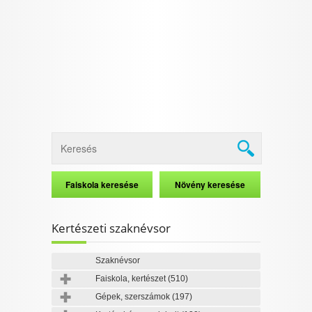
I want to allow Google to enable storage
related to security, including authentication
functionality and fraud prevention, and other
user protection.
CONFIRM
Data Deletion
Data Access
Privacy Policy
Kertészeti szaknévsor
Szaknévsor
Faiskola, kertészet
(510)
Gépek, szerszámok
(197)