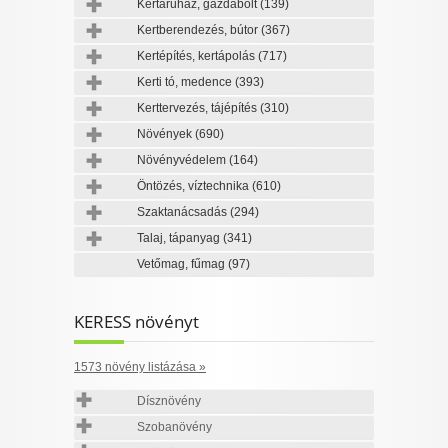
Kertáruház, gazdabolt
(139)
Kertberendezés, bútor
(367)
Kertépítés, kertápolás
(717)
Kerti tó, medence
(393)
Kerttervezés, tájépítés
(310)
Növények
(690)
Növényvédelem
(164)
Öntözés, víztechnika
(610)
Szaktanácsadás
(294)
Talaj, tápanyag
(341)
Vetőmag, fűmag
(97)
KERESS növényt
1573 növény listázása »
Dísznövény
Szobanövény