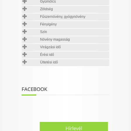
Gyümölcs
Zöldség
Fűszernövény, gyógynövény
Fényigény
Szín
Növény magasság
Virágzási idő
Érési idő
Ültetési idő
FACEBOOK
Hírlevél