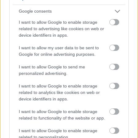
5
5
Google consents
5
5
7
7
6
6
16
I want to allow Google to enable storage
16
7
9
7
9
related to advertising like cookies on web or
3
12
12
3
6
6
143
143
device identifiers in apps.
14
14
4
4
4
4
2
2
2
13
13
2
6
6
I want to allow my user data to be sent to
4
4
14
14
7
7
Google for online advertising purposes.
5
5
2
2
8
8
I want to allow Google to send me
2
2
2
2
2
2
personalized advertising.
2
2
3
3
12
12
I want to allow Google to enable storage
10
10
related to analytics like cookies on web or
device identifiers in apps.
I want to allow Google to enable storage
related to functionality of the website or app.
I want to allow Google to enable storage
related to personalization.