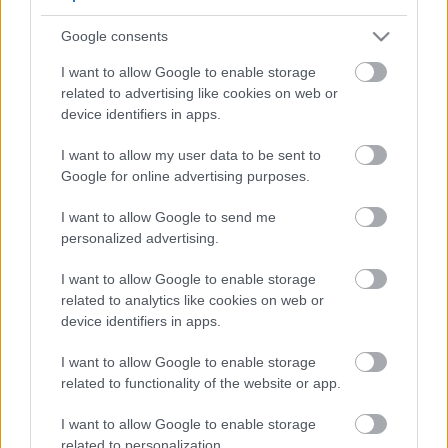
5
5
Google consents
5
5
7
7
6
6
16
I want to allow Google to enable storage
16
7
9
7
9
related to advertising like cookies on web or
3
12
12
3
6
6
143
143
device identifiers in apps.
14
14
4
4
4
4
2
2
2
13
13
2
6
6
I want to allow my user data to be sent to
4
4
14
14
7
7
Google for online advertising purposes.
5
5
2
2
8
8
I want to allow Google to send me
2
2
2
2
2
2
personalized advertising.
2
2
3
3
12
12
I want to allow Google to enable storage
10
10
related to analytics like cookies on web or
device identifiers in apps.
I want to allow Google to enable storage
related to functionality of the website or app.
I want to allow Google to enable storage
related to personalization.