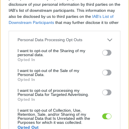
Felhasználónév
Bejelentkezés
disclosure of your personal information by third parties on the
IAB’s list of downstream participants. This information may
faiskola.hu
Jelszó
also be disclosed by us to third parties on the
IAB’s List of
Downstream Participants
that may further disclose it to other
Kertészeti, kerti termékek és szolgáltatások térképes
Emlékezzen
third parties.
szaknévsora
Please note that this website/app uses one or more Google
Personal Data Processing Opt Outs
rám
services and may gather and store information including but
not limited to your visit or usage behaviour. You may click to
I want to opt-out of the Sharing of my
CÍMLAP
personal data.
Elfelejtette jelszavát?
Elfelejtette felhasználónevét?
grant or deny consent to Google and its third-party tags to
Opted In
Regisztráció
use your data for below specified purposes in below Google
consent section.
MI A FAISKOLA.HU?
I want to opt-out of the Sale of my
Personal Data.
Opted In
KERTÉSZ ÉS KERTÉSZET REGISZTRÁCIÓ
I want to opt-out of processing my
Personal Data for Targeted Advertising.
Opted In
NÖVÉNYKATALÓGUS
I want to opt-out of Collection, Use,
Retention, Sale, and/or Sharing of my
Personal Data that Is Unrelated with the
Purposes for which it was collected.
Opted Out