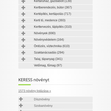
Kertáruház, gazdabolt
(139)
Kertberendezés, bútor
(367)
Kertépítés, kertápolás
(717)
Kerti tó, medence
(393)
Kerttervezés, tájépítés
(310)
Növények
(690)
Növényvédelem
(164)
Öntözés, víztechnika
(610)
Szaktanácsadás
(294)
Talaj, tápanyag
(341)
Vetőmag, fűmag
(97)
KERESS növényt
1573 növény listázása »
Dísznövény
Szobanövény