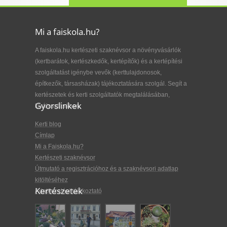
Mi a faiskola.hu?
A faiskola.hu kertészeti szaknévsor a növényvásárlók
(kertbarátok, kertészkedők, kertépítők) és a kertépítési
szolgáltatást igénybe vevők (kerttulajdonosok,
építkezők, társasházak) tájékoztatására szolgál. Segít a
kertészetek és kerti szolgáltatók megtalálásában,
Gyorslinkek
kiválasztásában.
Kerti blog
Címlap
Mi a Faiskola.hu?
Kertészeti szaknévsor
Útmutató a regisztrációhoz és a szaknévsori adatlap
kitöltéséhez
Kertészetek
Adatkezelési tájékoztató