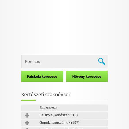
I want to allow Google to enable storage
related to security, including authentication
functionality and fraud prevention, and other
user protection.
CONFIRM
Data Deletion
Data Access
Privacy Policy
Kertészeti szaknévsor
Szaknévsor
Faiskola, kertészet
(510)
Gépek, szerszámok
(197)