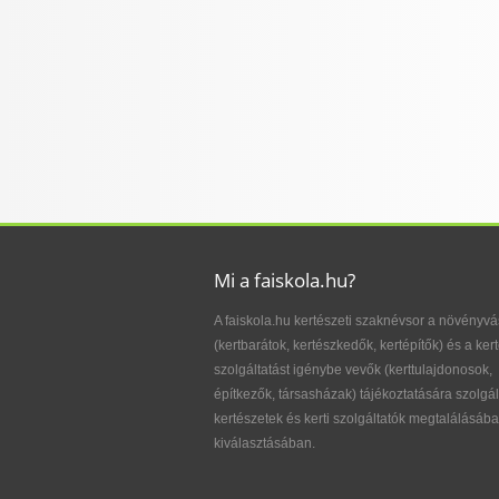
Mi a faiskola.hu?
A faiskola.hu kertészeti szaknévsor a növényvá
(kertbarátok, kertészkedők, kertépítők) és a kert
szolgáltatást igénybe vevők (kerttulajdonosok,
építkezők, társasházak) tájékoztatására szolgál
kertészetek és kerti szolgáltatók megtalálásába
kiválasztásában.