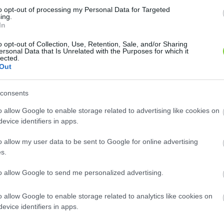
8
8
2
2
to opt-out of processing my Personal Data for Targeted
2
2
ing.
2
2
In
12
12
o opt-out of Collection, Use, Retention, Sale, and/or Sharing
ersonal Data that Is Unrelated with the Purposes for which it
lected.
Out
consents
o allow Google to enable storage related to advertising like cookies on
evice identifiers in apps.
o allow my user data to be sent to Google for online advertising
s.
to allow Google to send me personalized advertising.
o allow Google to enable storage related to analytics like cookies on
evice identifiers in apps.