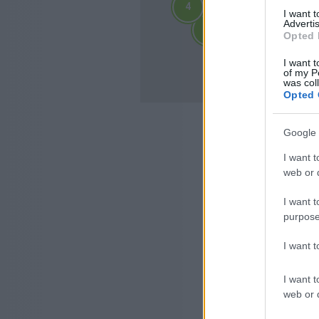
4
4
I want 
2
2
Advertis
3
3
3
3
Opted 
4
4
10
I want t
10
of my P
was col
Opted 
Google 
I want t
web or d
I want t
purpose
I want 
I want t
web or d