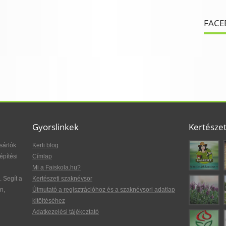
FACE
Gyorslinkek
Kertésze
sárlók
Kerti blog
építési
Címlap
Mi a Faiskola.hu?
. Segít a
Kertészeti szaknévsor
n,
Útmutató a regisztrációhoz és a szaknévsori adatlap
kitöltéséhez
Adatkezelési tájékoztató