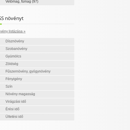
Vetőmag, fűmag
(97)
SS növényt
vény listázása »
Dísznövény
Szobanövény
Gyümölcs
Zöldség
Fűszernövény, gyógynövény
Fényigény
Szín
Növény magasság
Virágzási idő
Érési idő
Ültetési idő