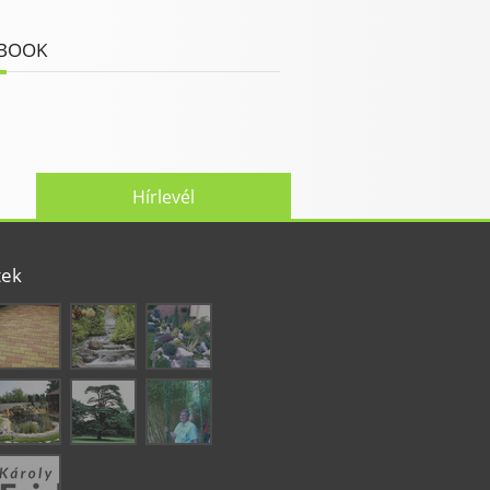
BOOK
Hírlevél
tek