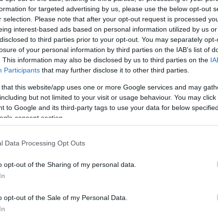
formation for targeted advertising by us, please use the below opt-out s
Jelszó
Emlékezzen rám
r selection. Please note that after your opt-out request is processed y
eing interest-based ads based on personal information utilized by us or
nevét?
Regisztráció
disclosed to third parties prior to your opt-out. You may separately opt-
térképes szaknévsora
losure of your personal information by third parties on the IAB’s list of
. This information may also be disclosed by us to third parties on the
IA
KERTÉSZ ÉS KERTÉSZET REGISZTRÁCIÓ
NÖVÉNYKATALÓGUS
Participants
that may further disclose it to other third parties.
 that this website/app uses one or more Google services and may gath
including but not limited to your visit or usage behaviour. You may click 
 to Google and its third-party tags to use your data for below specifi
ogle consent section.
5
5
5
5
6
6
7
7
l Data Processing Opt Outs
6
6
16
16
9
9
3
2
3
o opt-out of the Sharing of my personal data.
16
16
143
143
14
14
3
3
In
4
4
2
2
6
6
o opt-out of the Sale of my Personal Data.
4
4
3
7
7
3
In
5
5