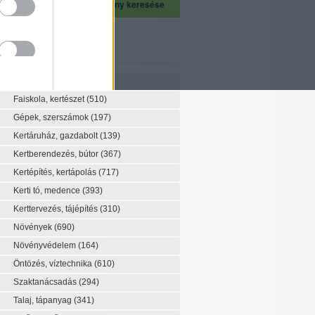
szeti szaknévsor
Szaknévsor
Faiskola, kertészet
(510)
Gépek, szerszámok
(197)
Kertáruház, gazdabolt
(139)
Kertberendezés, bútor
(367)
Kertépítés, kertápolás
(717)
Kerti tó, medence
(393)
Kerttervezés, tájépítés
(310)
Növények
(690)
Növényvédelem
(164)
Öntözés, víztechnika
(610)
Szaktanácsadás
(294)
Talaj, tápanyag
(341)