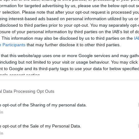
formation for targeted advertising by us, please use the below opt-out s
Jelszó
Emlékezzen rám
r selection. Please note that after your opt-out request is processed y
eing interest-based ads based on personal information utilized by us or
nevét?
Regisztráció
disclosed to third parties prior to your opt-out. You may separately opt-
térképes szaknévsora
losure of your personal information by third parties on the IAB’s list of
. This information may also be disclosed by us to third parties on the
IA
KERTÉSZ ÉS KERTÉSZET REGISZTRÁCIÓ
NÖVÉNYKATALÓGUS
Participants
that may further disclose it to other third parties.
 that this website/app uses one or more Google services and may gath
including but not limited to your visit or usage behaviour. You may click 
 to Google and its third-party tags to use your data for below specifi
ogle consent section.
5
5
5
5
6
6
7
7
l Data Processing Opt Outs
6
6
16
16
9
9
3
2
3
o opt-out of the Sharing of my personal data.
16
16
143
143
14
14
3
3
In
4
4
2
2
6
6
o opt-out of the Sale of my Personal Data.
4
4
3
7
7
3
In
5
5