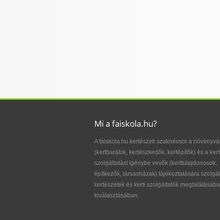
Mi a faiskola.hu?
A faiskola.hu kertészeti szaknévsor a növényvá
(kertbarátok, kertészkedők, kertépítők) és a kert
szolgáltatást igénybe vevők (kerttulajdonosok,
építkezők, társasházak) tájékoztatására szolgál
kertészetek és kerti szolgáltatók megtalálásába
kiválasztásában.