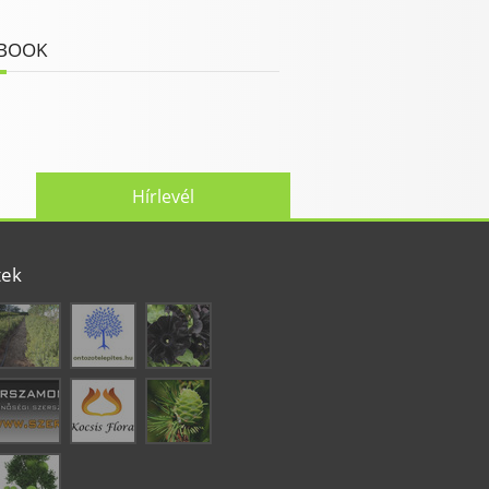
BOOK
Hírlevél
tek