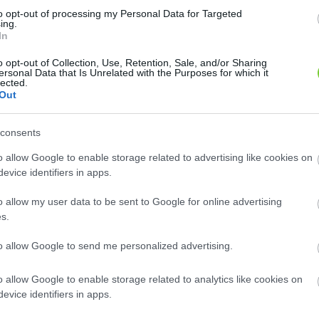
8
8
2
2
to opt-out of processing my Personal Data for Targeted
2
2
ing.
2
2
In
12
12
o opt-out of Collection, Use, Retention, Sale, and/or Sharing
ersonal Data that Is Unrelated with the Purposes for which it
lected.
Out
consents
o allow Google to enable storage related to advertising like cookies on
evice identifiers in apps.
o allow my user data to be sent to Google for online advertising
s.
to allow Google to send me personalized advertising.
o allow Google to enable storage related to analytics like cookies on
evice identifiers in apps.