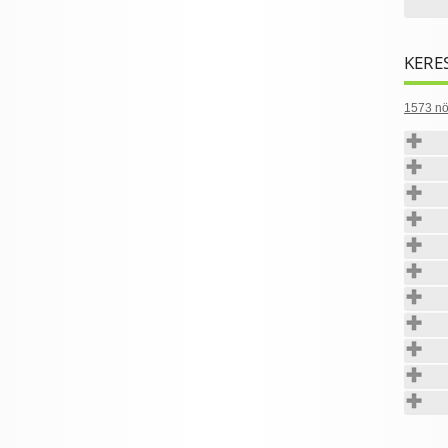
KERE
1573 nö