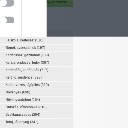
szeti szaknévsor
Szaknévsor
Faiskola, kertészet
(510)
Gépek, szerszámok
(197)
Kertáruház, gazdabolt
(139)
Kertberendezés, bútor
(367)
Kertépítés, kertápolás
(717)
Kerti tó, medence
(393)
Kerttervezés, tájépítés
(310)
Növények
(690)
Növényvédelem
(164)
Öntözés, víztechnika
(610)
Szaktanácsadás
(294)
Talaj, tápanyag
(341)