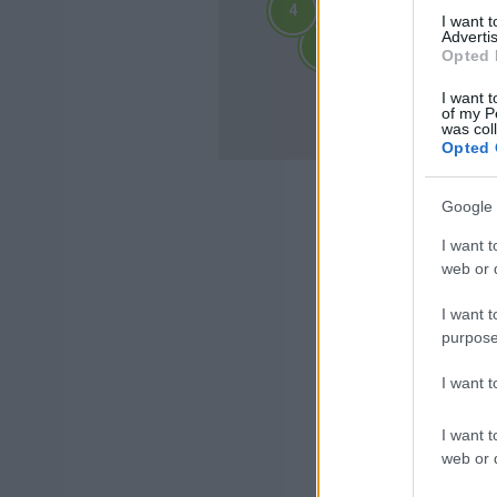
4
4
I want 
2
2
Advertis
3
3
3
3
Opted 
4
4
10
I want t
10
of my P
was col
Opted 
Google 
I want t
web or d
I want t
purpose
I want 
I want t
web or d