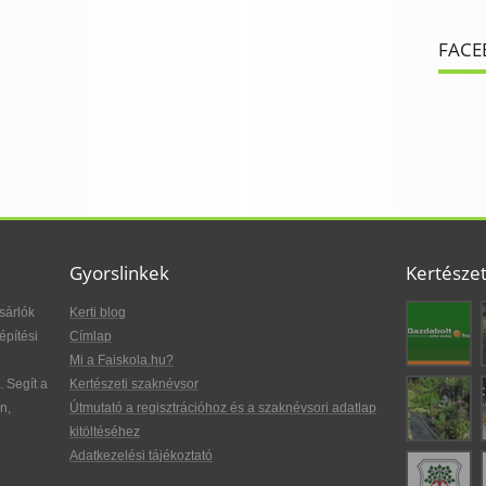
FACE
Gyorslinkek
Kertésze
sárlók
Kerti blog
építési
Címlap
Mi a Faiskola.hu?
. Segít a
Kertészeti szaknévsor
n,
Útmutató a regisztrációhoz és a szaknévsori adatlap
kitöltéséhez
Adatkezelési tájékoztató