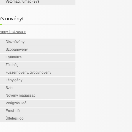
Vetőmag, fűmag
(97)
SS növényt
vény listázása »
Dísznövény
Szobanövény
Gyümölcs
Zöldség
Fűszernövény, gyógynövény
Fényigény
Szín
Növény magasság
Virágzási idő
Érési idő
Ültetési idő