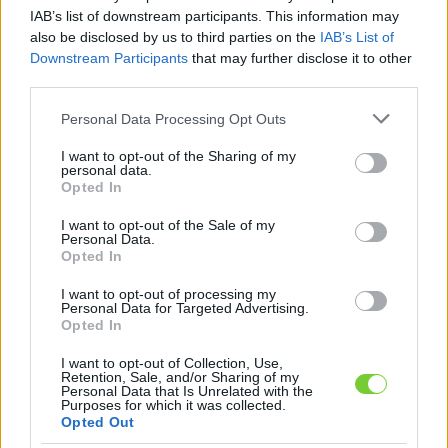
Felhasználónév
Bejelentkezés
IAB’s list of downstream participants. This information may
also be disclosed by us to third parties on the
IAB’s List of
faiskola.hu
Jelszó
Downstream Participants
that may further disclose it to other
third parties.
Kertészeti, kerti termékek és szolgáltatások térképes
Emlékezzen
szaknévsora
Please note that this website/app uses one or more Google
Personal Data Processing Opt Outs
services and may gather and store information including but
rám
not limited to your visit or usage behaviour. You may click to
I want to opt-out of the Sharing of my
personal data.
grant or deny consent to Google and its third-party tags to
Opted In
CÍMLAP
Elfelejtette jelszavát?
Elfelejtette felhasználónevét?
use your data for below specified purposes in below Google
Regisztráció
consent section.
I want to opt-out of the Sale of my
Personal Data.
MI A FAISKOLA.HU?
Opted In
I want to opt-out of processing my
KERTÉSZ ÉS KERTÉSZET REGISZTRÁCIÓ
Personal Data for Targeted Advertising.
Opted In
NÖVÉNYKATALÓGUS
I want to opt-out of Collection, Use,
Retention, Sale, and/or Sharing of my
Personal Data that Is Unrelated with the
Purposes for which it was collected.
Opted Out