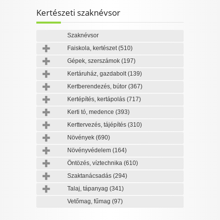
Kertészeti szaknévsor
Szaknévsor
Faiskola, kertészet
(510)
Gépek, szerszámok
(197)
Kertáruház, gazdabolt
(139)
Kertberendezés, bútor
(367)
Kertépítés, kertápolás
(717)
Kerti tó, medence
(393)
Kerttervezés, tájépítés
(310)
Növények
(690)
Növényvédelem
(164)
Öntözés, víztechnika
(610)
Szaktanácsadás
(294)
Talaj, tápanyag
(341)
Vetőmag, fűmag
(97)