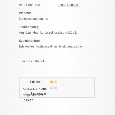
I want to allow Google to enable storage
06-24-888-700
e-mail küldése...
related to security, including authentication
Weboldal
functionality and fraud prevention, and other
kerteszet.auchan.hu/
user protection.
Tevékenység
Áruházunkban kertészeti osztály működik.
Szolgáltatások
CONFIRM
Értékesítés, házhozszállítás, hitel, tanácsadás
Data Deletion
Data Access
Privacy Policy
További adatlapok »
Értékelje!
Soha
Módosítva:
3 szavazat
Megtekintések:
12247