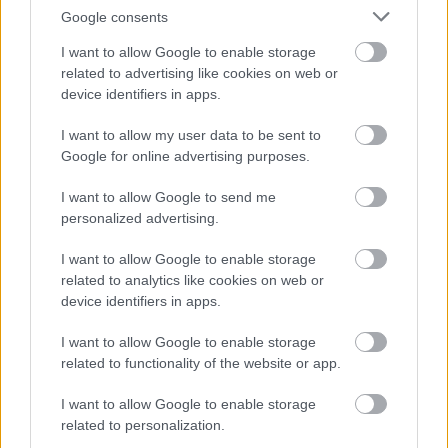
Google consents
I want to allow Google to enable storage
related to advertising like cookies on web or
device identifiers in apps.
I want to allow my user data to be sent to
Google for online advertising purposes.
I want to allow Google to send me
personalized advertising.
I want to allow Google to enable storage
related to analytics like cookies on web or
Auchan
device identifiers in apps.
Magyarország Kft.
I want to allow Google to enable storage
|
|
Elküldöm e-mailben
Kinyomtatom
Hibát jelentek
related to functionality of the website or app.
I want to allow Google to enable storage
2310 Szigetszentmiklós, Háros 120. Pest megye
related to personalization.
Telefon
E-mail cím