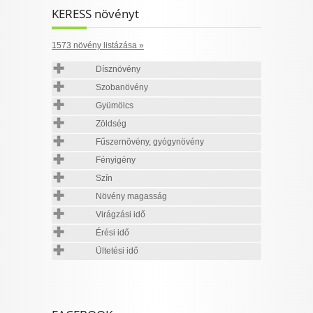
KERESS növényt
1573 növény listázása »
Dísznövény
Szobanövény
Gyümölcs
Zöldség
Fűszernövény, gyógynövény
Fényigény
Szín
Növény magasság
Virágzási idő
Érési idő
Ültetési idő