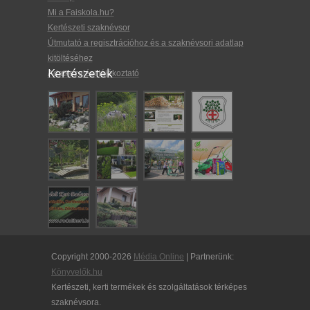
Mi a Faiskola.hu?
Kertészeti szaknévsor
Útmutató a regisztrációhoz és a szaknévsori adatlap
kitöltéséhez
Kertészetek
Adatkezelési tájékoztató
Copyright 2000-2026
Média Online
| Partnerünk:
Könyvelők.hu
Kertészeti, kerti termékek és szolgáltatások térképes
szaknévsora.