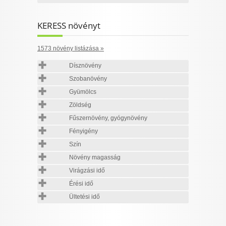
KERESS növényt
1573 növény listázása »
Dísznövény
Szobanövény
Gyümölcs
Zöldség
Fűszernövény, gyógynövény
Fényigény
Szín
Növény magasság
Virágzási idő
Érési idő
Ültetési idő