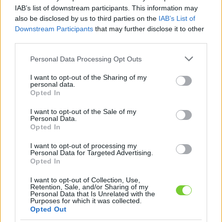
Felhasználónév
Bejelentkezés
IAB’s list of downstream participants. This information may
also be disclosed by us to third parties on the
IAB’s List of
faiskola.hu
Jelszó
Downstream Participants
that may further disclose it to other
third parties.
Kertészeti, kerti termékek és szolgáltatások térképes
Emlékezzen
szaknévsora
Please note that this website/app uses one or more Google
Personal Data Processing Opt Outs
services and may gather and store information including but
rám
not limited to your visit or usage behaviour. You may click to
I want to opt-out of the Sharing of my
personal data.
grant or deny consent to Google and its third-party tags to
Opted In
CÍMLAP
Elfelejtette jelszavát?
Elfelejtette felhasználónevét?
use your data for below specified purposes in below Google
Regisztráció
consent section.
I want to opt-out of the Sale of my
Personal Data.
MI A FAISKOLA.HU?
Opted In
I want to opt-out of processing my
KERTÉSZ ÉS KERTÉSZET REGISZTRÁCIÓ
Personal Data for Targeted Advertising.
Opted In
NÖVÉNYKATALÓGUS
I want to opt-out of Collection, Use,
Retention, Sale, and/or Sharing of my
Personal Data that Is Unrelated with the
E-mail küldése - Máder
Purposes for which it was collected.
Opted Out
Rózsakertészet