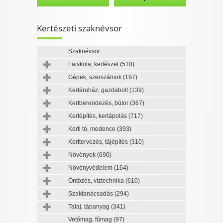
Kertészeti szaknévsor
Szaknévsor
Faiskola, kertészet
(510)
Gépek, szerszámok
(197)
Kertáruház, gazdabolt
(139)
Kertberendezés, bútor
(367)
Kertépítés, kertápolás
(717)
Kerti tó, medence
(393)
Kerttervezés, tájépítés
(310)
Növények
(690)
Növényvédelem
(164)
Öntözés, víztechnika
(610)
Szaktanácsadás
(294)
Talaj, tápanyag
(341)
Vetőmag, fűmag
(97)