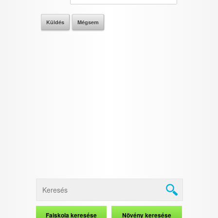
I want to allow Google to enable storage
related to security, including authentication
functionality and fraud prevention, and other
user protection.
CONFIRM
Data Deletion
Data Access
Privacy Policy