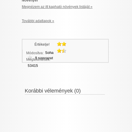
Növényei
Megnézem az itt kapható növények listáját »
További adatlapok »
Értékelje!
Soha
Módosítva:
9 szavazat
Megtekintések:
53415
Korábbi vélemények (0)