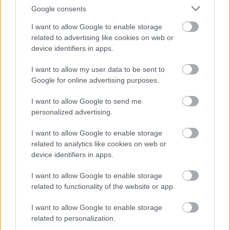
Google consents
I want to allow Google to enable storage
related to advertising like cookies on web or
device identifiers in apps.
I want to allow my user data to be sent to
Google for online advertising purposes.
I want to allow Google to send me
personalized advertising.
I want to allow Google to enable storage
related to analytics like cookies on web or
Renomé Kertészet
device identifiers in apps.
|
|
Elküldöm e-mailben
Kinyomtatom
Hibát jelentek
I want to allow Google to enable storage
related to functionality of the website or app.
9121 Győrszemere, Győri út 118. Győr-Moson-
I want to allow Google to enable storage
Sopron megye
related to personalization.
Mobil
E-mail cím