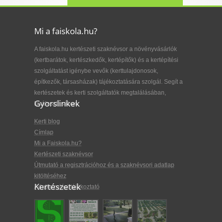
Mi a faiskola.hu?
A faiskola.hu kertészeti szaknévsor a növényvásárlók
(kertbarátok, kertészkedők, kertépítők) és a kertépítési
szolgáltatást igénybe vevők (kerttulajdonosok,
építkezők, társasházak) tájékoztatására szolgál. Segít a
kertészetek és kerti szolgáltatók megtalálásában,
Gyorslinkek
kiválasztásában.
Kerti blog
Címlap
Mi a Faiskola.hu?
Kertészeti szaknévsor
Útmutató a regisztrációhoz és a szaknévsori adatlap
kitöltéséhez
Kertészetek
Adatkezelési tájékoztató