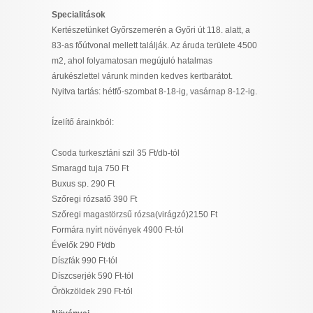
Specialitások
Kertészetünket Győrszemerén a Győri út 118. alatt, a
83-as főútvonal mellett találják. Az áruda területe 4500
m2, ahol folyamatosan megújuló hatalmas
árukészlettel várunk minden kedves kertbarátot.
Nyitva tartás: hétfő-szombat 8-18-ig, vasárnap 8-12-ig.
Ízelítő árainkból:
Csoda turkesztáni szil 35 Ft/db-tól
Smaragd tuja 750 Ft
Buxus sp. 290 Ft
Szőregi rózsatő 390 Ft
Szőregi magastörzsű rózsa(virágzó)2150 Ft
Formára nyírt növények 4900 Ft-tól
Évelők 290 Ft/db
Díszfák 990 Ft-tól
Díszcserjék 590 Ft-tól
Örökzöldek 290 Ft-tól