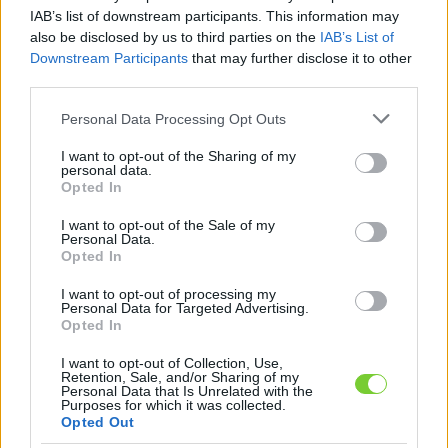
Felhasználónév
Bejelentkezés
IAB’s list of downstream participants. This information may
also be disclosed by us to third parties on the
IAB’s List of
faiskola.hu
Jelszó
Downstream Participants
that may further disclose it to other
third parties.
Kertészeti, kerti termékek és szolgáltatások térképes
Emlékezzen
szaknévsora
Please note that this website/app uses one or more Google
Personal Data Processing Opt Outs
services and may gather and store information including but
rám
not limited to your visit or usage behaviour. You may click to
I want to opt-out of the Sharing of my
personal data.
grant or deny consent to Google and its third-party tags to
Opted In
CÍMLAP
Elfelejtette jelszavát?
Elfelejtette felhasználónevét?
use your data for below specified purposes in below Google
Regisztráció
consent section.
I want to opt-out of the Sale of my
Personal Data.
MI A FAISKOLA.HU?
Opted In
I want to opt-out of processing my
KERTÉSZ ÉS KERTÉSZET REGISZTRÁCIÓ
Personal Data for Targeted Advertising.
Opted In
NÖVÉNYKATALÓGUS
I want to opt-out of Collection, Use,
Retention, Sale, and/or Sharing of my
Personal Data that Is Unrelated with the
Purposes for which it was collected.
Opted Out