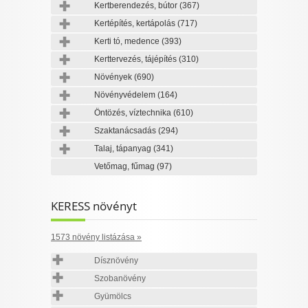
Kertberendezés, bútor
(367)
Kertépítés, kertápolás
(717)
Kerti tó, medence
(393)
Kerttervezés, tájépítés
(310)
Növények
(690)
Növényvédelem
(164)
Öntözés, víztechnika
(610)
Szaktanácsadás
(294)
Talaj, tápanyag
(341)
Vetőmag, fűmag
(97)
KERESS növényt
1573 növény listázása »
Dísznövény
Szobanövény
Gyümölcs