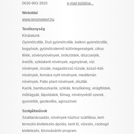
0630-993-3920
e-mail küldése...
I want to allow Google to enable storage
related to security, including authentication
Weboldal
functionality and fraud prevention, and other
www.renomekert.hu
user protection.
Tevékenység
Kínálatunk:
Gyümölcsfák, Duó gyümölcsfák, balkon gyümölcsfák,
CONFIRM
bogyósok, gyümölcstermő különlegességek, citrus
félék, sövénynövények, örökzöldek, díszcserjék,
évelők, sziklakerti növények, egynyáriak, vízi
növények, rózsák, magastörzsű rózsák, kúszó-futó
Data Deletion
Data Access
Privacy Policy
növények, formára nyírt növények, mediterrán
növények, Patio plant növények, díszfák.
Karók, bambuszkarók, sziklák, fenyőkéreg, virágföldek,
műtrágyák, tápoldatok, fűmag, növényvédő szerek,
gyomirtók, geotextília, agroszövet.
Szolgáltatások
Szaktanácsadás, növények házhoz szállítása, kert-
tervezés-kivitelezés-ápolás, kerti tó, vízesés, csobogó
kivitelezés, törzsvásárlói program.