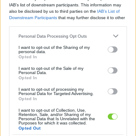
Felhasználónév
Bejelentkezés
IAB’s list of downstream participants. This information may
also be disclosed by us to third parties on the
IAB’s List of
faiskola.hu
Jelszó
Downstream Participants
that may further disclose it to other
third parties.
Kertészeti, kerti termékek és szolgáltatások térképes
Emlékezzen
szaknévsora
Please note that this website/app uses one or more Google
Personal Data Processing Opt Outs
services and may gather and store information including but
rám
not limited to your visit or usage behaviour. You may click to
I want to opt-out of the Sharing of my
personal data.
grant or deny consent to Google and its third-party tags to
Opted In
CÍMLAP
Elfelejtette jelszavát?
Elfelejtette felhasználónevét?
use your data for below specified purposes in below Google
Regisztráció
consent section.
I want to opt-out of the Sale of my
Personal Data.
MI A FAISKOLA.HU?
Opted In
I want to opt-out of processing my
KERTÉSZ ÉS KERTÉSZET REGISZTRÁCIÓ
Personal Data for Targeted Advertising.
Opted In
NÖVÉNYKATALÓGUS
I want to opt-out of Collection, Use,
Retention, Sale, and/or Sharing of my
Personal Data that Is Unrelated with the
Purposes for which it was collected.
Opted Out