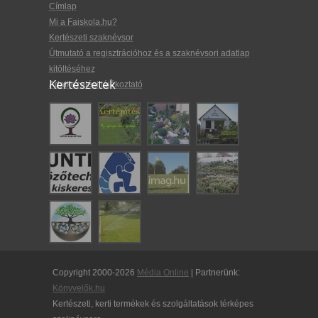
Címlap
Mi a Faiskola.hu?
Kertészeti szaknévsor
Útmutató a regisztrációhoz és a szaknévsori adatlap
kitöltéséhez
Kertészetek
Adatkezelési tájékoztató
Copyright 2000-2026
Média Online
| Partnerünk:
Könyvelők.hu
Kertészeti, kerti termékek és szolgáltatások térképes