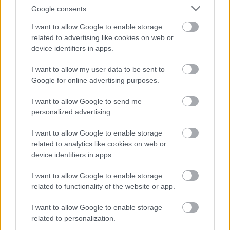
Google consents
I want to allow Google to enable storage
related to advertising like cookies on web or
device identifiers in apps.
I want to allow my user data to be sent to
Google for online advertising purposes.
I want to allow Google to send me
personalized advertising.
I want to allow Google to enable storage
related to analytics like cookies on web or
Vízöntők
device identifiers in apps.
Öntözőrendszer
I want to allow Google to enable storage
|
|
Elküldöm e-mailben
Kinyomtatom
Hibát jelentek
related to functionality of the website or app.
I want to allow Google to enable storage
1117 Budapest, Budafoki út 183. Budapest
related to personalization.
Mobil
E-mail cím