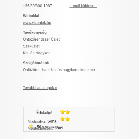
I want to allow Google to enable storage
+36/30/300-1987
e-mail küldése...
related to security, including authentication
Weboldal
functionality and fraud prevention, and other
www.vizontok.hu
user protection.
Tevékenység
Öntözőrendszer Üzlet
Szaküzlet
CONFIRM
Kis- és Nagyker
Szolgáltatások
Öntözőrendszer kis- és nagykereskedelme
Data Deletion
Data Access
Privacy Policy
További adatlapok »
Értékelje!
Soha
Módosítva:
50 szavazat
6385
Megtekintések: