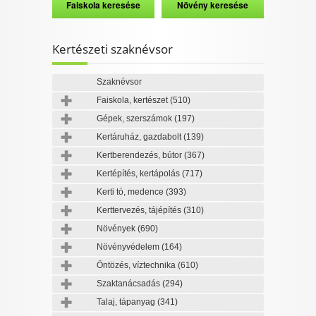
Kertészeti szaknévsor
Szaknévsor
Faiskola, kertészet
(510)
Gépek, szerszámok
(197)
Kertáruház, gazdabolt
(139)
Kertberendezés, bútor
(367)
Kertépítés, kertápolás
(717)
Kerti tó, medence
(393)
Kerttervezés, tájépítés
(310)
Növények
(690)
Növényvédelem
(164)
Öntözés, víztechnika
(610)
Szaktanácsadás
(294)
Talaj, tápanyag
(341)