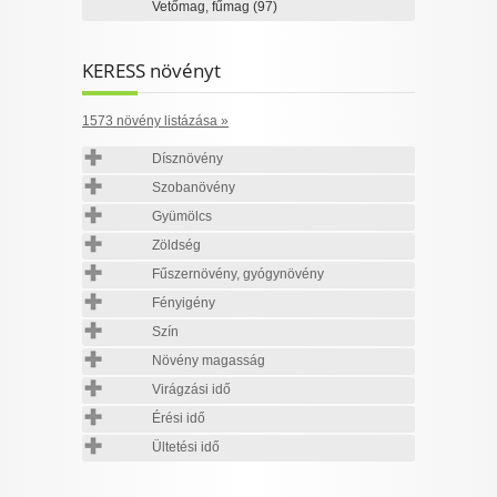
Vetőmag, fűmag
(97)
KERESS növényt
1573 növény listázása »
Dísznövény
Szobanövény
Gyümölcs
Zöldség
Fűszernövény, gyógynövény
Fényigény
Szín
Növény magasság
Virágzási idő
Érési idő
Ültetési idő