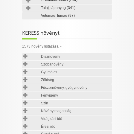
Szaktanácsadás
(294)
Talaj, tápanyag
(341)
Vetőmag, fűmag
(97)
KERESS növényt
1573 növény listázása »
Dísznövény
Szobanövény
Gyümölcs
Zöldség
Fűszernövény, gyógynövény
Fényigény
Szín
Növény magasság
Virágzási idő
Érési idő