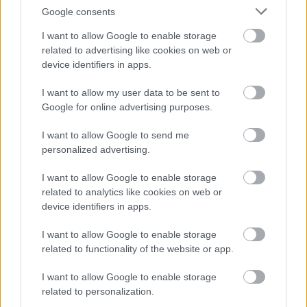
Google consents
I want to allow Google to enable storage
related to advertising like cookies on web or
device identifiers in apps.
I want to allow my user data to be sent to
Google for online advertising purposes.
I want to allow Google to send me
personalized advertising.
I want to allow Google to enable storage
related to analytics like cookies on web or
Szabó Kerttechnika
device identifiers in apps.
Pápa
I want to allow Google to enable storage
|
|
Elküldöm e-mailben
Kinyomtatom
Hibát jelentek
related to functionality of the website or app.
I want to allow Google to enable storage
8500 Pápa, Külső-Veszprémi út 39. Veszprém megye
related to personalization.
Telefon
E-mail cím