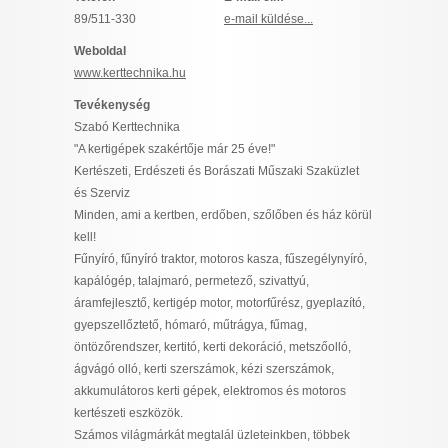
I want to allow Google to enable storage
89/511-330
e-mail küldése...
related to security, including authentication
Weboldal
functionality and fraud prevention, and other
www.kerttechnika.hu
user protection.
Tevékenység
Szabó Kerttechnika
"A kertigépek szakértője már 25 éve!"
CONFIRM
Kertészeti, Erdészeti és Borászati Műszaki Szaküzlet
és Szerviz
Minden, ami a kertben, erdőben, szőlőben és ház körül
Data Deletion
kell!
Data Access
Privacy Policy
Fűnyíró, fűnyíró traktor, motoros kasza, fűszegélynyíró,
kapálógép, talajmaró, permetező, szivattyú,
áramfejlesztő, kertigép motor, motorfűrész, gyeplazító,
gyepszellőztető, hómaró, műtrágya, fűmag,
öntözőrendszer, kertitó, kerti dekoráció, metszőolló,
ágvágó olló, kerti szerszámok, kézi szerszámok,
akkumulátoros kerti gépek, elektromos és motoros
kertészeti eszközök.
Számos világmárkát megtalál üzleteinkben, többek