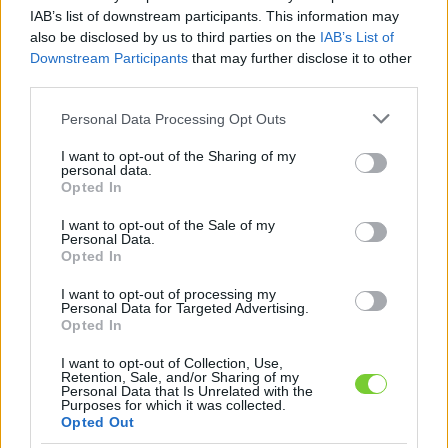
Felhasználónév
Bejelentkezés
IAB’s list of downstream participants. This information may
also be disclosed by us to third parties on the
IAB’s List of
faiskola.hu
Jelszó
Downstream Participants
that may further disclose it to other
third parties.
Kertészeti, kerti termékek és szolgáltatások térképes
Emlékezzen
szaknévsora
Please note that this website/app uses one or more Google
Personal Data Processing Opt Outs
services and may gather and store information including but
rám
not limited to your visit or usage behaviour. You may click to
I want to opt-out of the Sharing of my
personal data.
grant or deny consent to Google and its third-party tags to
Opted In
CÍMLAP
Elfelejtette jelszavát?
Elfelejtette felhasználónevét?
use your data for below specified purposes in below Google
Regisztráció
consent section.
I want to opt-out of the Sale of my
Personal Data.
MI A FAISKOLA.HU?
Opted In
I want to opt-out of processing my
KERTÉSZ ÉS KERTÉSZET REGISZTRÁCIÓ
Personal Data for Targeted Advertising.
Opted In
NÖVÉNYKATALÓGUS
I want to opt-out of Collection, Use,
Retention, Sale, and/or Sharing of my
Personal Data that Is Unrelated with the
Purposes for which it was collected.
Opted Out