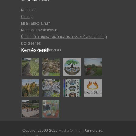
Kerti blog
Címlap
Mi a Faiskola.hu?
Kertészeti szaknévsor
Útmutató a regisztrációhoz és a szaknévsori adatlap
kitöltéséhez
Kertészetek
Adatkezelési tájékoztató
Copyright 2000-2026
Média Online
| Partnerünk: