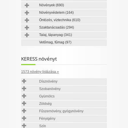
Növények
(690)
Növényvédelem
(164)
Öntözés, víztechnika
(610)
Szaktanácsadás
(294)
Talaj, tápanyag
(341)
Vetőmag, fűmag
(97)
KERESS növényt
1573 növény listázása »
Dísznövény
Szobanövény
Gyümölcs
Zöldség
Fűszernövény, gyógynövény
Fényigény
Szín