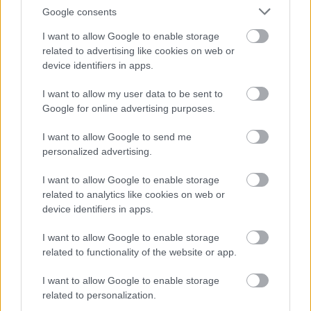
Google consents
I want to allow Google to enable storage
related to advertising like cookies on web or
device identifiers in apps.
I want to allow my user data to be sent to
Google for online advertising purposes.
I want to allow Google to send me
personalized advertising.
I want to allow Google to enable storage
related to analytics like cookies on web or
Megyeri Szabolcs
device identifiers in apps.
Kertészete
I want to allow Google to enable storage
|
|
Elküldöm e-mailben
Kinyomtatom
Hibát jelentek
related to functionality of the website or app.
I want to allow Google to enable storage
2721 Pilis, Békáskai Szőlők 2. Pest megye
related to personalization.
Mobil
E-mail cím