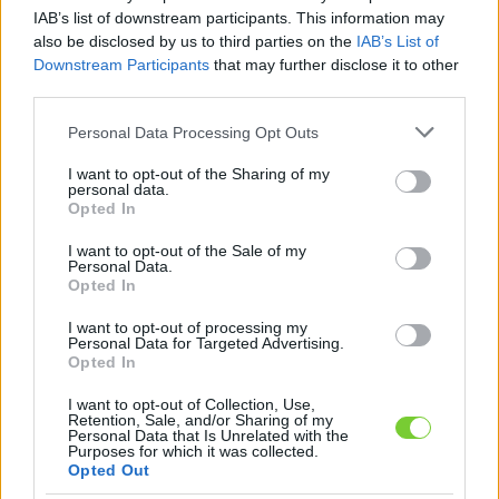
Felhasználónév
Bejelentkezés
IAB’s list of downstream participants. This information may
also be disclosed by us to third parties on the
IAB’s List of
faiskola.hu
Jelszó
Downstream Participants
that may further disclose it to other
third parties.
Kertészeti, kerti termékek és szolgáltatások térképes
Emlékezzen
szaknévsora
Please note that this website/app uses one or more Google
Personal Data Processing Opt Outs
services and may gather and store information including but
rám
not limited to your visit or usage behaviour. You may click to
I want to opt-out of the Sharing of my
personal data.
grant or deny consent to Google and its third-party tags to
Opted In
CÍMLAP
Elfelejtette jelszavát?
Elfelejtette felhasználónevét?
use your data for below specified purposes in below Google
Regisztráció
consent section.
I want to opt-out of the Sale of my
Personal Data.
MI A FAISKOLA.HU?
Opted In
I want to opt-out of processing my
KERTÉSZ ÉS KERTÉSZET REGISZTRÁCIÓ
Personal Data for Targeted Advertising.
Opted In
NÖVÉNYKATALÓGUS
I want to opt-out of Collection, Use,
Retention, Sale, and/or Sharing of my
Personal Data that Is Unrelated with the
Purposes for which it was collected.
Opted Out