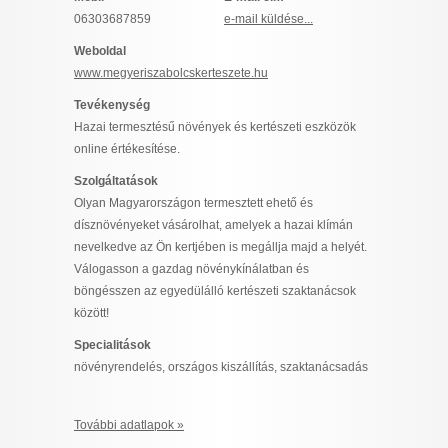
I want to allow Google to enable storage
06303687859
e-mail küldése...
related to security, including authentication
Weboldal
functionality and fraud prevention, and other
www.megyeriszabolcskerteszete.hu
user protection.
Tevékenység
Hazai termesztésű növények és kertészeti eszközök
online értékesítése.
CONFIRM
Szolgáltatások
Olyan Magyarországon termesztett ehető és
dísznövényeket vásárolhat, amelyek a hazai klímán
Data Deletion
Data Access
Privacy Policy
nevelkedve az Ön kertjében is megállja majd a helyét.
Válogasson a gazdag növénykínálatban és
böngésszen az egyedülálló kertészeti szaktanácsok
között!
Specialitások
növényrendelés, országos kiszállítás, szaktanácsadás
További adatlapok »