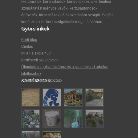
(kertbarátok, kertészkedők, kertépítők) és a kertépítési
szolgáltatást igénybe vevők (kerttulajdonosok,
építkezők, társasházak) tájékoztatására szolgál. Segít a
kertészetek és kerti szolgáltatók megtalálásában,
Gyorslinkek
kiválasztásában.
Kerti blog
Címlap
Mi a Faiskola.hu?
Kertészeti szaknévsor
Útmutató a regisztrációhoz és a szaknévsori adatlap
kitöltéséhez
Kertészetek
Adatkezelési tájékoztató