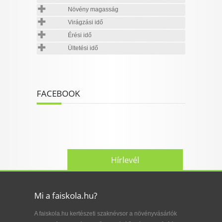
Növény magasság
Virágzási idő
Érési idő
Ültetési idő
FACEBOOK
Hírlevél
Mi a faiskola.hu?
A faiskola.hu kertészeti szaknévsor a növényvásárlók