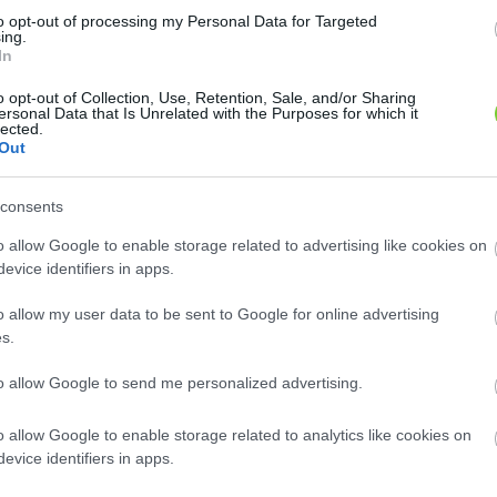
8
8
2
2
to opt-out of processing my Personal Data for Targeted
2
2
ing.
2
2
In
12
12
o opt-out of Collection, Use, Retention, Sale, and/or Sharing
ersonal Data that Is Unrelated with the Purposes for which it
lected.
Out
consents
o allow Google to enable storage related to advertising like cookies on
evice identifiers in apps.
o allow my user data to be sent to Google for online advertising
s.
to allow Google to send me personalized advertising.
o allow Google to enable storage related to analytics like cookies on
evice identifiers in apps.