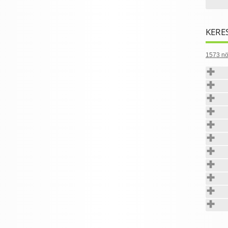
KERE
1573 nö