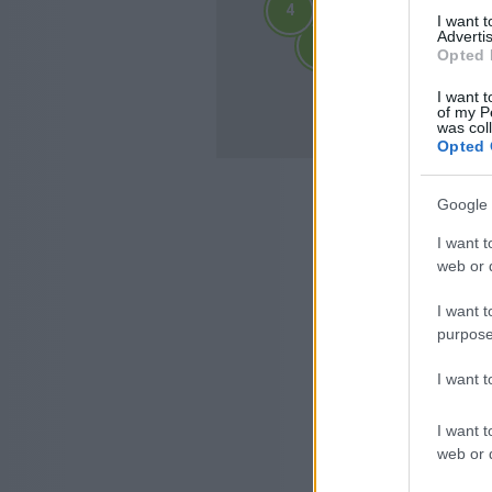
4
4
I want 
2
2
Advertis
3
3
3
3
Opted 
4
4
10
I want t
10
of my P
was col
Opted 
Google 
I want t
web or d
I want t
purpose
I want 
I want t
web or d