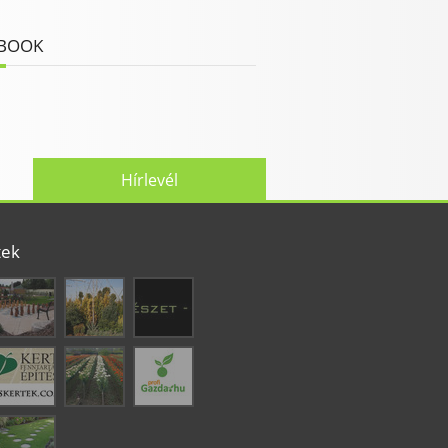
BOOK
Hírlevél
tek