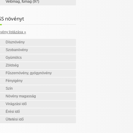
Vetőmag, fűmag
(97)
SS növényt
vény listázása »
Dísznövény
Szobanövény
Gyümölcs
Zöldség
Fűszernövény, gyógynövény
Fényigény
Szín
Növény magasság
Virágzási idő
Érési idő
Ültetési idő