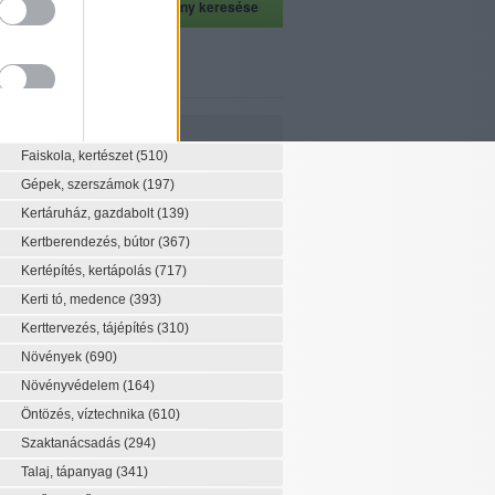
szeti szaknévsor
Szaknévsor
Faiskola, kertészet
(510)
Gépek, szerszámok
(197)
Kertáruház, gazdabolt
(139)
Kertberendezés, bútor
(367)
Kertépítés, kertápolás
(717)
Kerti tó, medence
(393)
Kerttervezés, tájépítés
(310)
Növények
(690)
Növényvédelem
(164)
Öntözés, víztechnika
(610)
Szaktanácsadás
(294)
Talaj, tápanyag
(341)