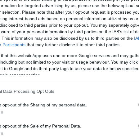
formation for targeted advertising by us, please use the below opt-out s
Jelszó
Emlékezzen rám
r selection. Please note that after your opt-out request is processed y
eing interest-based ads based on personal information utilized by us or
nevét?
Regisztráció
disclosed to third parties prior to your opt-out. You may separately opt-
térképes szaknévsora
losure of your personal information by third parties on the IAB’s list of
. This information may also be disclosed by us to third parties on the
IA
KERTÉSZ ÉS KERTÉSZET REGISZTRÁCIÓ
NÖVÉNYKATALÓGUS
Participants
that may further disclose it to other third parties.
 that this website/app uses one or more Google services and may gath
including but not limited to your visit or usage behaviour. You may click 
 to Google and its third-party tags to use your data for below specifi
ogle consent section.
5
5
5
5
6
6
7
7
l Data Processing Opt Outs
6
6
16
16
9
9
3
2
3
o opt-out of the Sharing of my personal data.
16
16
143
143
14
14
3
3
In
4
4
2
2
6
6
o opt-out of the Sale of my Personal Data.
4
4
3
7
7
3
In
5
5