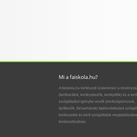
Mi a faiskola.hu?
A faiskola.hu kertészeti szaknévsor a növényvá
(kertbarátok, kertészkedők, kertépítők) és a kert
szolgáltatást igénybe vevők (kerttulajdonosok,
építkezők, társasházak) tájékoztatására szolgál
kertészetek és kerti szolgáltatók megtalálásába
kiválasztásában.