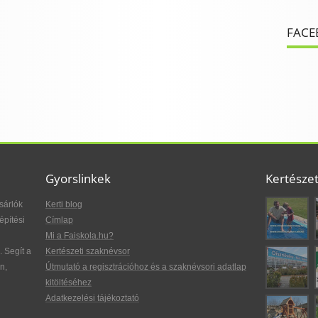
FACE
Gyorslinkek
Kertésze
sárlók
Kerti blog
építési
Címlap
Mi a Faiskola.hu?
. Segít a
Kertészeti szaknévsor
n,
Útmutató a regisztrációhoz és a szaknévsori adatlap
kitöltéséhez
Adatkezelési tájékoztató