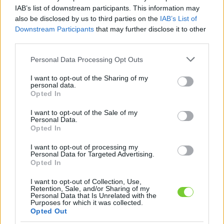
Felhasználónév
Bejelentkezés
IAB’s list of downstream participants. This information may
also be disclosed by us to third parties on the
IAB’s List of
faiskola.hu
Jelszó
Downstream Participants
that may further disclose it to other
third parties.
Kertészeti, kerti termékek és szolgáltatások térképes
Emlékezzen
szaknévsora
Please note that this website/app uses one or more Google
Personal Data Processing Opt Outs
services and may gather and store information including but
rám
not limited to your visit or usage behaviour. You may click to
I want to opt-out of the Sharing of my
personal data.
grant or deny consent to Google and its third-party tags to
Opted In
CÍMLAP
Elfelejtette jelszavát?
Elfelejtette felhasználónevét?
use your data for below specified purposes in below Google
Regisztráció
consent section.
I want to opt-out of the Sale of my
Personal Data.
MI A FAISKOLA.HU?
Opted In
I want to opt-out of processing my
KERTÉSZ ÉS KERTÉSZET REGISZTRÁCIÓ
Personal Data for Targeted Advertising.
Opted In
NÖVÉNYKATALÓGUS
I want to opt-out of Collection, Use,
Retention, Sale, and/or Sharing of my
Personal Data that Is Unrelated with the
Purposes for which it was collected.
Kertészeti áruda
Opted Out