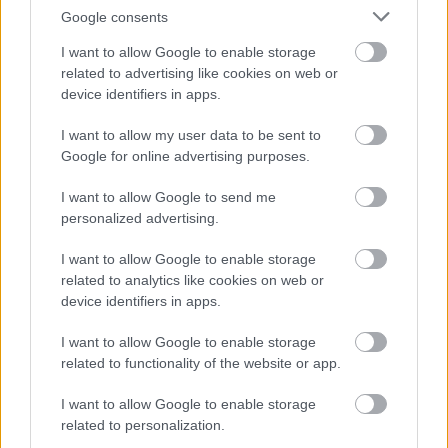
Google consents
I want to allow Google to enable storage
related to advertising like cookies on web or
3
3
2
2
device identifiers in apps.
4
4
I want to allow my user data to be sent to
3
3
21
3
3
21
Google for online advertising purposes.
8
8
8
8
I want to allow Google to send me
2
2
4
4
personalized advertising.
3
3
4
4
I want to allow Google to enable storage
related to analytics like cookies on web or
2
2
2
2
device identifiers in apps.
2
2
3
3
I want to allow Google to enable storage
3
3
related to functionality of the website or app.
I want to allow Google to enable storage
Szaknévsori tagok száma ebben a kategóriában: 104
related to personalization.
Szaknévsori adatlap létrehozása