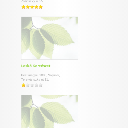
Zsilinszky u. 55.
Leskó Kertészet
Pest megye, 2083, Solymár,
Terstyánszky út 91.