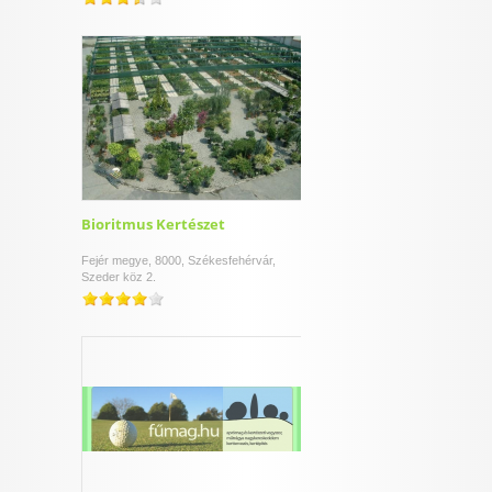
Bioritmus Kertészet
Fejér megye, 8000, Székesfehérvár,
Szeder köz 2.