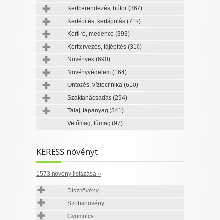
Kertberendezés, bútor
(367)
Kertépítés, kertápolás
(717)
Kerti tó, medence
(393)
Kerttervezés, tájépítés
(310)
Növények
(690)
Növényvédelem
(164)
Öntözés, víztechnika
(610)
Szaktanácsadás
(294)
Talaj, tápanyag
(341)
Vetőmag, fűmag
(97)
KERESS növényt
1573 növény listázása »
Dísznövény
Szobanövény
Gyümölcs