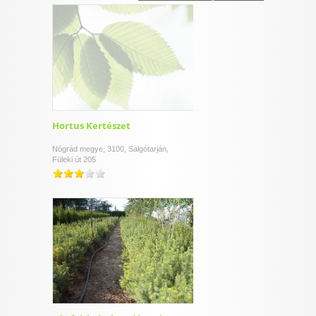
I want to allow Google to enable storage
related to security, including authentication
functionality and fraud prevention, and other
user protection.
CONFIRM
Hortus Kertészet
Nógrád megye, 3100, Salgótarján,
Füleki út 205
Data Deletion
Data Access
Privacy Policy