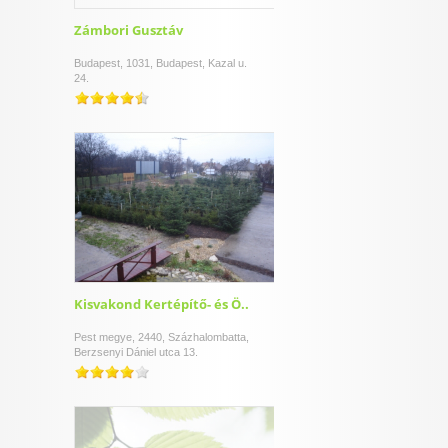
Zámbori Gusztáv
Budapest, 1031, Budapest, Kazal u.
24.
Kisvakond Kertépítő- és Ö..
Pest megye, 2440, Százhalombatta,
Berzsenyi Dániel utca 13.