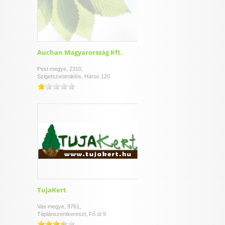
Auchan Magyarország Kft.
Pest megye, 2310,
Szigetszentmiklós, Háros 120.
TujaKert
Vas megye, 9761,
Táplánszentkereszt, Fő út 9.