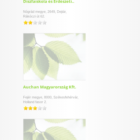
Díszfaiskola és Erdészeti..
Nógrád megye, 2649, Dejtár,
Rákóczi út 62.
Auchan Magyarország Kft.
Fejér megye, 8000, Székesfehérvár,
Holland fasor 2.