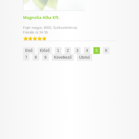
Magnolia Alba Kft.
Fejér megye, 8000, Székesfehérvár,
Fiskális út 34-36.
Első
Előző
1
2
3
4
5
6
7
8
9
Következő
Utolsó