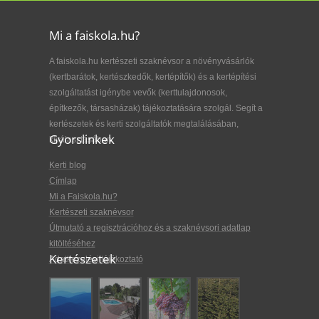
Mi a faiskola.hu?
A faiskola.hu kertészeti szaknévsor a növényvásárlók
(kertbarátok, kertészkedők, kertépítők) és a kertépítési
szolgáltatást igénybe vevők (kerttulajdonosok,
építkezők, társasházak) tájékoztatására szolgál. Segít a
kertészetek és kerti szolgáltatók megtalálásában,
Gyorslinkek
kiválasztásában.
Kerti blog
Címlap
Mi a Faiskola.hu?
Kertészeti szaknévsor
Útmutató a regisztrációhoz és a szaknévsori adatlap
kitöltéséhez
Kertészetek
Adatkezelési tájékoztató