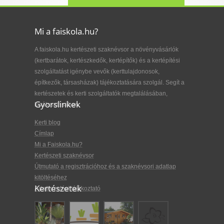
Mi a faiskola.hu?
A faiskola.hu kertészeti szaknévsor a növényvásárlók
(kertbarátok, kertészkedők, kertépítők) és a kertépítési
szolgáltatást igénybe vevők (kerttulajdonosok,
építkezők, társasházak) tájékoztatására szolgál. Segít a
kertészetek és kerti szolgáltatók megtalálásában,
Gyorslinkek
kiválasztásában.
Kerti blog
Címlap
Mi a Faiskola.hu?
Kertészeti szaknévsor
Útmutató a regisztrációhoz és a szaknévsori adatlap
kitöltéséhez
Kertészetek
Adatkezelési tájékoztató