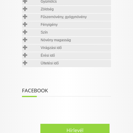
Gyümölcs
Zöldség
Fűszernövény, gyógynövény
Fényigény
Szín
Növény magasság
Virágzási idő
Érési idő
Ültetési idő
FACEBOOK
Hírlevél