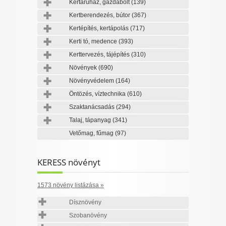
Kertáruház, gazdabolt
(139)
Kertberendezés, bútor
(367)
Kertépítés, kertápolás
(717)
Kerti tó, medence
(393)
Kerttervezés, tájépítés
(310)
Növények
(690)
Növényvédelem
(164)
Öntözés, víztechnika
(610)
Szaktanácsadás
(294)
Talaj, tápanyag
(341)
Vetőmag, fűmag
(97)
KERESS növényt
1573 növény listázása »
Dísznövény
Szobanövény