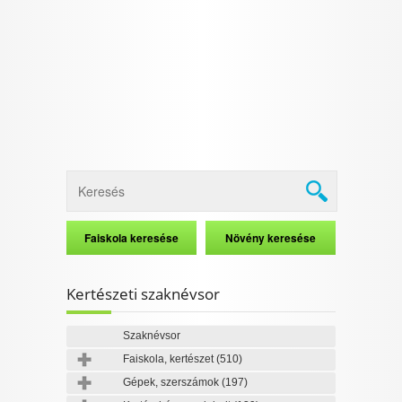
I want to allow Google to enable storage
related to security, including authentication
functionality and fraud prevention, and other
user protection.
CONFIRM
Data Deletion
Data Access
Privacy Policy
Kertészeti szaknévsor
Szaknévsor
Faiskola, kertészet
(510)
Gépek, szerszámok
(197)