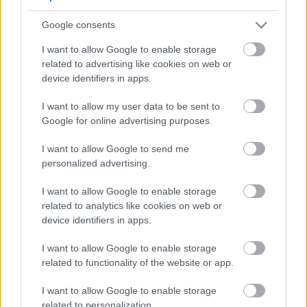
5
5
Google consents
5
5
7
7
6
6
16
I want to allow Google to enable storage
16
7
9
7
9
related to advertising like cookies on web or
3
12
12
3
6
6
143
143
device identifiers in apps.
14
14
4
4
4
4
2
2
2
13
13
2
6
6
I want to allow my user data to be sent to
4
4
14
14
7
7
Google for online advertising purposes.
5
5
2
2
8
8
I want to allow Google to send me
2
2
2
2
2
2
personalized advertising.
2
2
3
3
12
12
I want to allow Google to enable storage
10
10
related to analytics like cookies on web or
device identifiers in apps.
I want to allow Google to enable storage
related to functionality of the website or app.
I want to allow Google to enable storage
related to personalization.