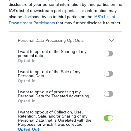
Felhasználónév
Bejelentkezés
disclosure of your personal information by third parties on the
IAB’s list of downstream participants. This information may
faiskola.hu
Jelszó
also be disclosed by us to third parties on the
IAB’s List of
Downstream Participants
that may further disclose it to other
Kertészeti, kerti termékek és szolgáltatások térképes
Emlékezzen
third parties.
szaknévsora
Please note that this website/app uses one or more Google
Personal Data Processing Opt Outs
rám
services and may gather and store information including but
not limited to your visit or usage behaviour. You may click to
I want to opt-out of the Sharing of my
CÍMLAP
personal data.
Elfelejtette jelszavát?
Elfelejtette felhasználónevét?
grant or deny consent to Google and its third-party tags to
Opted In
Regisztráció
use your data for below specified purposes in below Google
consent section.
MI A FAISKOLA.HU?
I want to opt-out of the Sale of my
Personal Data.
Opted In
KERTÉSZ ÉS KERTÉSZET REGISZTRÁCIÓ
I want to opt-out of processing my
Personal Data for Targeted Advertising.
Opted In
NÖVÉNYKATALÓGUS
I want to opt-out of Collection, Use,
Retention, Sale, and/or Sharing of my
Personal Data that Is Unrelated with the
Purposes for which it was collected.
Opted Out