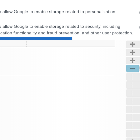
o allow Google to enable storage related to personalization.
Kerté
o allow Google to enable storage related to security, including
cation functionality and fraud prevention, and other user protection.
Soha
8789
Módosítva:
Megtekintések:
vazat
CONFIRM
Data Deletion
Data Access
Privacy Policy