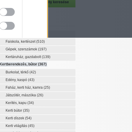
szeti szaknévsor
Szaknévsor
Faiskola, kertészet
(510)
Gépek, szerszámok
(197)
Kertáruház, gazdabolt
(139)
Kertberendezés, bútor
(367)
Burkolat, térkő
(42)
Edény, kaspó
(43)
Faház, kerti ház, kamra
(25)
Játszótér, mászóka
(26)
Kerítés, kapu
(34)
Kerti bútor
(35)
Kerti díszek
(54)
Kerti világítás
(45)