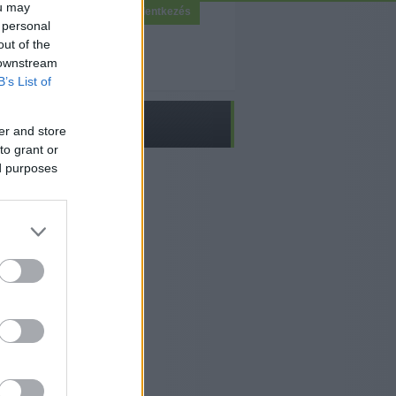
ou may
Bejelentkezés
 personal
out of the
 downstream
B’s List of
er and store
to grant or
ed purposes