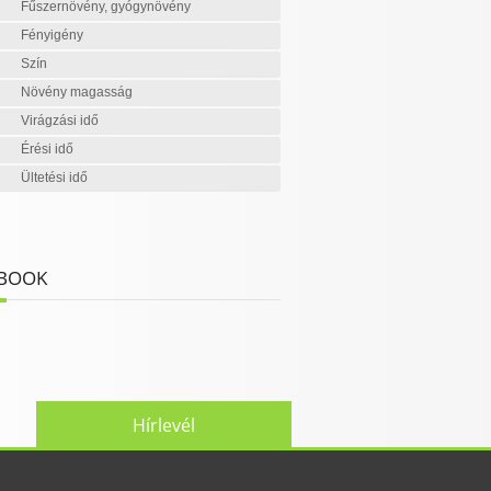
Fűszernövény, gyógynövény
Fényigény
Szín
Növény magasság
Virágzási idő
Érési idő
Ültetési idő
BOOK
Hírlevél