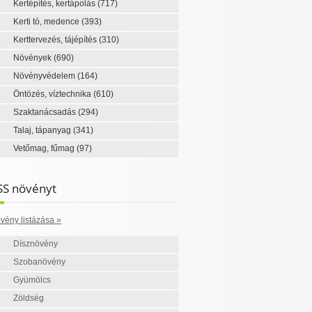
Kertépítés, kertápolás
(717)
Kerti tó, medence
(393)
Kerttervezés, tájépítés
(310)
Növények
(690)
Növényvédelem
(164)
Öntözés, víztechnika
(610)
Szaktanácsadás
(294)
Talaj, tápanyag
(341)
Vetőmag, fűmag
(97)
SS növényt
vény listázása »
Dísznövény
Szobanövény
Gyümölcs
Zöldség