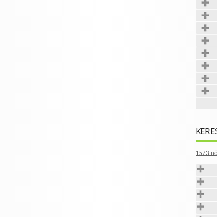
KERE
1573 nö