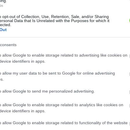
ing.
In
o opt-out of Collection, Use, Retention, Sale, and/or Sharing
ersonal Data that Is Unrelated with the Purposes for which it
k
lected.
Out
consents
o allow Google to enable storage related to advertising like cookies on
Mobil
evice identifiers in apps.
+36 30 4700460
o allow my user data to be sent to Google for online advertising
Weboldal
s.
www.kertisakk.hu
to allow Google to send me personalized advertising.
ból iparművészeti igényességgel 40, 60 és 80 cm-es méretben és
be, üdülőkbe, strandokra, közterekre. Ideális ajándék és party-
o allow Google to enable storage related to analytics like cookies on
evice identifiers in apps.
o allow Google to enable storage related to functionality of the website