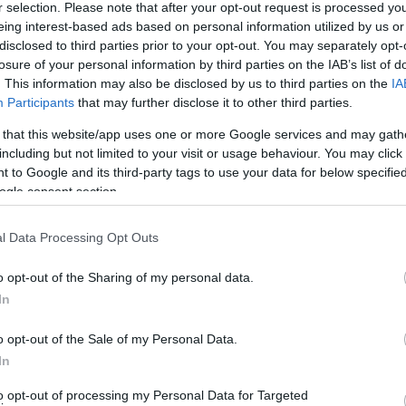
r selection. Please note that after your opt-out request is processed y
Jelszó
Emlékezzen rám
eing interest-based ads based on personal information utilized by us or
disclosed to third parties prior to your opt-out. You may separately opt-
nevét?
Regisztráció
losure of your personal information by third parties on the IAB’s list of
térképes szaknévsora
. This information may also be disclosed by us to third parties on the
IA
Participants
that may further disclose it to other third parties.
KERTÉSZ ÉS KERTÉSZET REGISZTRÁCIÓ
NÖVÉNYKATALÓGUS
 that this website/app uses one or more Google services and may gath
including but not limited to your visit or usage behaviour. You may click 
 to Google and its third-party tags to use your data for below specifi
ogle consent section.
l Data Processing Opt Outs
o opt-out of the Sharing of my personal data.
In
o opt-out of the Sale of my Personal Data.
In
to opt-out of processing my Personal Data for Targeted