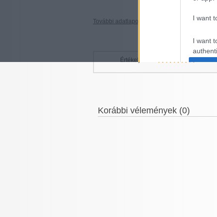
I want t
További adatlapok »
I want t
authenti
Értékelje!
3 sza
Korábbi vélemények (0)