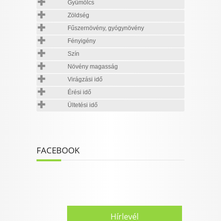
Gyümölcs
Zöldség
Fűszernövény, gyógynövény
Fényigény
Szín
Növény magasság
Virágzási idő
Érési idő
Ültetési idő
FACEBOOK
Hírlevél