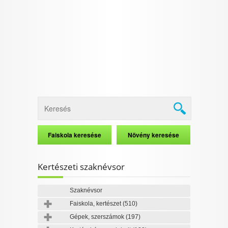
I want to allow Google to enable storage
related to security, including authentication
functionality and fraud prevention, and other
user protection.
CONFIRM
Data Deletion
Data Access
Privacy Policy
Kertészeti szaknévsor
Szaknévsor
Faiskola, kertészet
(510)
Gépek, szerszámok
(197)