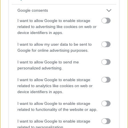
5
5
Google consents
5
5
7
7
6
6
16
I want to allow Google to enable storage
16
7
9
7
9
related to advertising like cookies on web or
3
12
12
3
6
6
143
143
device identifiers in apps.
14
14
4
4
4
4
2
2
2
13
13
2
6
6
I want to allow my user data to be sent to
4
4
14
14
7
7
Google for online advertising purposes.
5
5
2
2
8
8
I want to allow Google to send me
2
2
2
2
2
2
personalized advertising.
2
2
3
3
12
12
I want to allow Google to enable storage
10
10
related to analytics like cookies on web or
device identifiers in apps.
I want to allow Google to enable storage
related to functionality of the website or app.
I want to allow Google to enable storage
related to personalization.