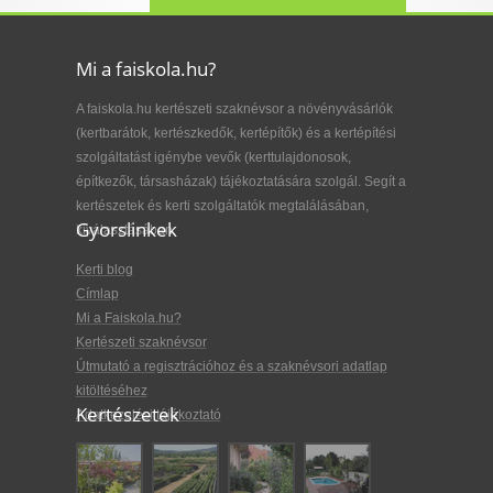
Mi a faiskola.hu?
A faiskola.hu kertészeti szaknévsor a növényvásárlók
(kertbarátok, kertészkedők, kertépítők) és a kertépítési
szolgáltatást igénybe vevők (kerttulajdonosok,
építkezők, társasházak) tájékoztatására szolgál. Segít a
kertészetek és kerti szolgáltatók megtalálásában,
Gyorslinkek
kiválasztásában.
Kerti blog
Címlap
Mi a Faiskola.hu?
Kertészeti szaknévsor
Útmutató a regisztrációhoz és a szaknévsori adatlap
kitöltéséhez
Kertészetek
Adatkezelési tájékoztató