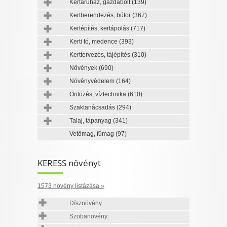
Kertáruház, gazdabolt
(139)
Kertberendezés, bútor
(367)
Kertépítés, kertápolás
(717)
Kerti tó, medence
(393)
Kerttervezés, tájépítés
(310)
Növények
(690)
Növényvédelem
(164)
Öntözés, víztechnika
(610)
Szaktanácsadás
(294)
Talaj, tápanyag
(341)
Vetőmag, fűmag
(97)
KERESS növényt
1573 növény listázása »
Dísznövény
Szobanövény