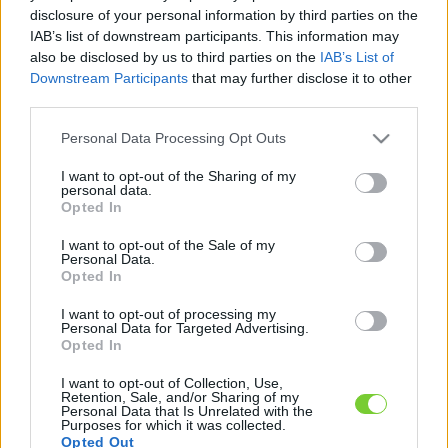
Felhasználónév
Bejelentkezés
disclosure of your personal information by third parties on the
IAB’s list of downstream participants. This information may
faiskola.hu
Jelszó
also be disclosed by us to third parties on the
IAB’s List of
Downstream Participants
that may further disclose it to other
Kertészeti, kerti termékek és szolgáltatások térképes
Emlékezzen
third parties.
szaknévsora
Please note that this website/app uses one or more Google
Personal Data Processing Opt Outs
rám
services and may gather and store information including but
not limited to your visit or usage behaviour. You may click to
I want to opt-out of the Sharing of my
CÍMLAP
personal data.
Elfelejtette jelszavát?
Elfelejtette felhasználónevét?
grant or deny consent to Google and its third-party tags to
Opted In
Regisztráció
use your data for below specified purposes in below Google
consent section.
MI A FAISKOLA.HU?
I want to opt-out of the Sale of my
Personal Data.
Opted In
KERTÉSZ ÉS KERTÉSZET REGISZTRÁCIÓ
I want to opt-out of processing my
Personal Data for Targeted Advertising.
Opted In
NÖVÉNYKATALÓGUS
I want to opt-out of Collection, Use,
Retention, Sale, and/or Sharing of my
Personal Data that Is Unrelated with the
Purposes for which it was collected.
Opted Out