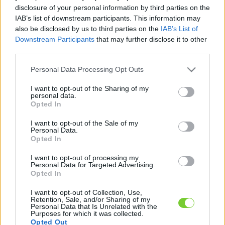
Felhasználónév
Bejelentkezés
disclosure of your personal information by third parties on the
IAB’s list of downstream participants. This information may
faiskola.hu
Jelszó
also be disclosed by us to third parties on the
IAB’s List of
Downstream Participants
that may further disclose it to other
Kertészeti, kerti termékek és szolgáltatások térképes
Emlékezzen
third parties.
szaknévsora
Please note that this website/app uses one or more Google
Personal Data Processing Opt Outs
rám
services and may gather and store information including but
not limited to your visit or usage behaviour. You may click to
I want to opt-out of the Sharing of my
CÍMLAP
personal data.
Elfelejtette jelszavát?
Elfelejtette felhasználónevét?
grant or deny consent to Google and its third-party tags to
Opted In
Regisztráció
use your data for below specified purposes in below Google
consent section.
MI A FAISKOLA.HU?
I want to opt-out of the Sale of my
Personal Data.
Opted In
KERTÉSZ ÉS KERTÉSZET REGISZTRÁCIÓ
I want to opt-out of processing my
Personal Data for Targeted Advertising.
Opted In
NÖVÉNYKATALÓGUS
I want to opt-out of Collection, Use,
Retention, Sale, and/or Sharing of my
Personal Data that Is Unrelated with the
Purposes for which it was collected.
Opted Out