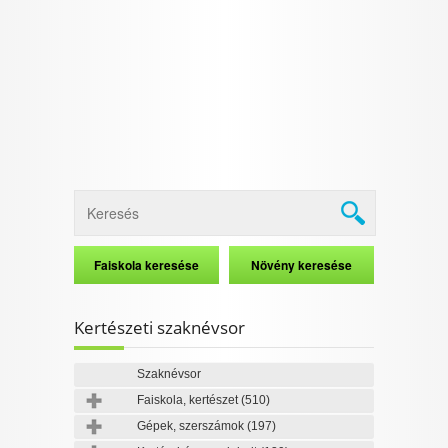
I want to allow Google to enable storage
related to security, including authentication
functionality and fraud prevention, and other
user protection.
CONFIRM
Data Deletion
Data Access
Privacy Policy
Kertészeti szaknévsor
Szaknévsor
Faiskola, kertészet
(510)
Gépek, szerszámok
(197)