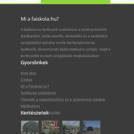
Mi a faiskola.hu?
A faiskola.hu kertészeti szaknévsor a növényvásárlók
(kertbarátok, kertészkedők, kertépítők) és a kertépítési
szolgáltatást igénybe vevők (kerttulajdonosok,
építkezők, társasházak) tájékoztatására szolgál. Segít a
kertészetek és kerti szolgáltatók megtalálásában,
Gyorslinkek
kiválasztásában.
Kerti blog
Címlap
Mi a Faiskola.hu?
Kertészeti szaknévsor
Útmutató a regisztrációhoz és a szaknévsori adatlap
kitöltéséhez
Kertészetek
Adatkezelési tájékoztató