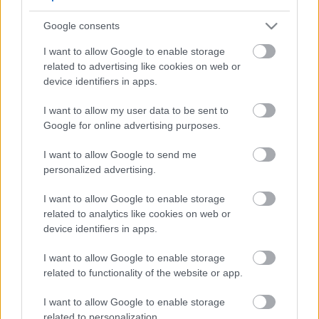
5
5
Google consents
5
5
7
7
6
6
16
I want to allow Google to enable storage
16
7
9
7
9
related to advertising like cookies on web or
3
12
12
3
6
6
143
143
device identifiers in apps.
14
14
4
4
4
4
2
2
2
13
13
2
6
6
I want to allow my user data to be sent to
4
4
14
14
7
7
Google for online advertising purposes.
5
5
2
2
8
8
I want to allow Google to send me
2
2
2
2
2
2
personalized advertising.
2
2
3
3
12
12
I want to allow Google to enable storage
10
10
related to analytics like cookies on web or
device identifiers in apps.
I want to allow Google to enable storage
related to functionality of the website or app.
I want to allow Google to enable storage
related to personalization.