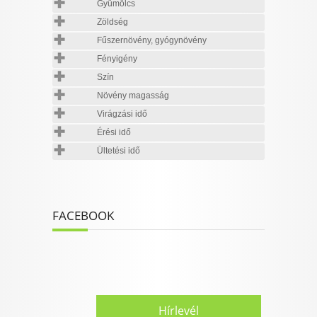
Gyümölcs
Zöldség
Fűszernövény, gyógynövény
Fényigény
Szín
Növény magasság
Virágzási idő
Érési idő
Ültetési idő
FACEBOOK
Hírlevél