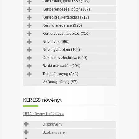
Kertáruház, gazdabolt
(139)
Kertberendezés, bútor
(367)
Kertépítés, kertápolás
(717)
Kerti tó, medence
(393)
Kerttervezés, tájépítés
(310)
Növények
(690)
Növényvédelem
(164)
Öntözés, víztechnika
(610)
Szaktanácsadás
(294)
Talaj, tápanyag
(341)
Vetőmag, fűmag
(97)
KERESS növényt
1573 növény listázása »
Dísznövény
Szobanövény