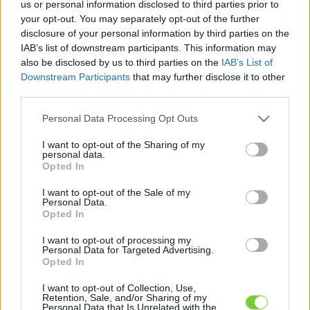
us or personal information disclosed to third parties prior to
Felhasználónév
Bejelentkezés
your opt-out. You may separately opt-out of the further
faiskola.hu
Jelszó
disclosure of your personal information by third parties on the
IAB’s list of downstream participants. This information may
Kertészeti, kerti termékek és szolgáltatások térképes
also be disclosed by us to third parties on the
IAB’s List of
Emlékezzen
szaknévsora
Downstream Participants
that may further disclose it to other
third parties.
rám
Please note that this website/app uses one or more Google
Personal Data Processing Opt Outs
services and may gather and store information including but
CÍMLAP
Elfelejtette jelszavát?
Elfelejtette felhasználónevét?
not limited to your visit or usage behaviour. You may click to
I want to opt-out of the Sharing of my
Regisztráció
personal data.
grant or deny consent to Google and its third-party tags to
Opted In
MI A FAISKOLA.HU?
use your data for below specified purposes in below Google
consent section.
I want to opt-out of the Sale of my
Personal Data.
KERTÉSZ ÉS KERTÉSZET REGISZTRÁCIÓ
Opted In
I want to opt-out of processing my
NÖVÉNYKATALÓGUS
Personal Data for Targeted Advertising.
Opted In
Hiba
I want to opt-out of Collection, Use,
Retention, Sale, and/or Sharing of my
Personal Data that Is Unrelated with the