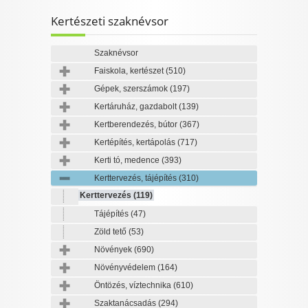
I want to allow Google to enable storage
Kertészeti szaknévsor
related to personalization.
I want to allow Google to enable storage
Szaknévsor
related to security, including authentication
Faiskola, kertészet
(510)
CONFIRM
functionality and fraud prevention, and other
Gépek, szerszámok
(197)
user protection.
Kertáruház, gazdabolt
(139)
Kertberendezés, bútor
(367)
Data Deletion
Data Access
Privacy Policy
Kertépítés, kertápolás
(717)
Kerti tó, medence
(393)
Kerttervezés, tájépítés
(310)
Kerttervezés
(119)
Tájépítés
(47)
Zöld tető
(53)
Növények
(690)
Növényvédelem
(164)
Öntözés, víztechnika
(610)
Szaktanácsadás
(294)