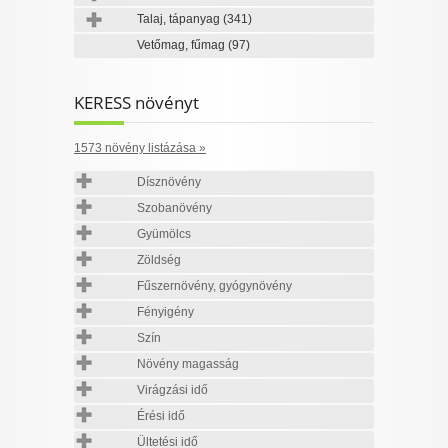
Talaj, tápanyag
(341)
Vetőmag, fűmag
(97)
KERESS növényt
1573 növény listázása »
Dísznövény
Szobanövény
Gyümölcs
Zöldség
Fűszernövény, gyógynövény
Fényigény
Szín
Növény magasság
Virágzási idő
Érési idő
Ültetési idő