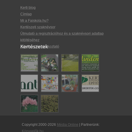
Kerti blog
Címlap
Mi a Faiskola.hu?
Kertészeti szaknévsor
Útmutató a regisztrációhoz és a szaknévsori adatlap
kitöltéséhez
Kertészetek
Adatkezelési tájékoztató
Copyright 2000-2026
Média Online
| Partnerünk:
Könyvelők.hu