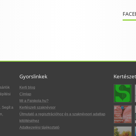
FACE
Gyorslinkek
Kertésze
sárlók
Kerti blog
építési
Címlap
Mi a Faiskola.hu?
. Segít a
Kertészeti szaknévsor
n,
Útmutató a regisztrációhoz és a szaknévsori adatlap
kitöltéséhez
Adatkezelési tájékoztató