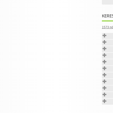
KERE
1573 nö