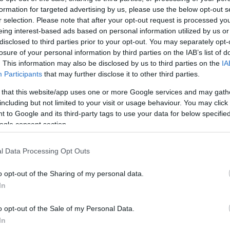
formation for targeted advertising by us, please use the below opt-out s
Jelszó
Emlékezzen rám
r selection. Please note that after your opt-out request is processed y
eing interest-based ads based on personal information utilized by us or
nevét?
Regisztráció
disclosed to third parties prior to your opt-out. You may separately opt-
térképes szaknévsora
losure of your personal information by third parties on the IAB’s list of
. This information may also be disclosed by us to third parties on the
IA
KERTÉSZ ÉS KERTÉSZET REGISZTRÁCIÓ
NÖVÉNYKATALÓGUS
Participants
that may further disclose it to other third parties.
 that this website/app uses one or more Google services and may gath
including but not limited to your visit or usage behaviour. You may click 
 to Google and its third-party tags to use your data for below specifi
ogle consent section.
5
5
5
5
6
6
7
7
l Data Processing Opt Outs
6
6
16
16
9
9
3
2
3
o opt-out of the Sharing of my personal data.
16
16
143
143
14
14
3
3
In
4
4
2
2
6
6
o opt-out of the Sale of my Personal Data.
4
4
3
7
7
3
In
5
5