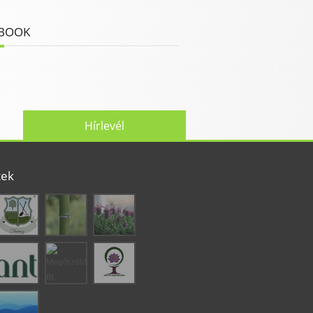
BOOK
Hírlevél
tek