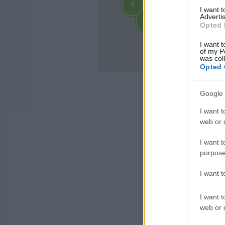
4
4
I want 
2
2
Advertis
3
3
3
3
Opted 
4
4
10
I want t
10
of my P
was col
Opted 
Google 
I want t
web or d
I want t
purpose
I want 
I want t
web or d