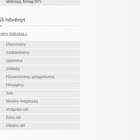
Vetőmag, fűmag
(97)
SS növényt
vény listázása »
Dísznövény
Szobanövény
Gyümölcs
Zöldség
Fűszernövény, gyógynövény
Fényigény
Szín
Növény magasság
Virágzási idő
Érési idő
Ültetési idő