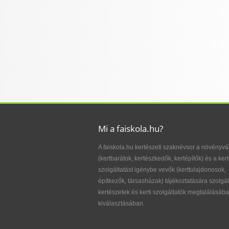
Mi a faiskola.hu?
A faiskola.hu kertészeti szaknévsor a növényvá
(kertbarátok, kertészkedők, kertépítők) és a kert
szolgáltatást igénybe vevők (kerttulajdonosok,
építkezők, társasházak) tájékoztatására szolgál
kertészetek és kerti szolgáltatók megtalálásába
kiválasztásában.