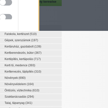
szeti szaknévsor
Szaknévsor
Faiskola, kertészet
(510)
Gépek, szerszámok
(197)
Kertáruház, gazdabolt
(139)
Kertberendezés, bútor
(367)
Kertépítés, kertápolás
(717)
Kerti tó, medence
(393)
Kerttervezés, tájépítés
(310)
Növények
(690)
Növényvédelem
(164)
Öntözés, víztechnika
(610)
Szaktanácsadás
(294)
Talaj, tápanyag
(341)