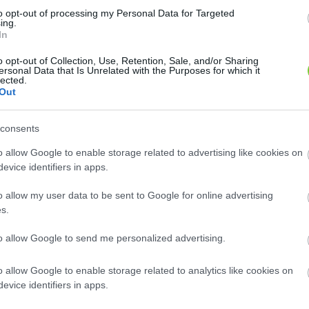
8
8
2
2
to opt-out of processing my Personal Data for Targeted
2
2
ing.
2
2
In
12
12
o opt-out of Collection, Use, Retention, Sale, and/or Sharing
ersonal Data that Is Unrelated with the Purposes for which it
lected.
Out
consents
o allow Google to enable storage related to advertising like cookies on
evice identifiers in apps.
o allow my user data to be sent to Google for online advertising
s.
to allow Google to send me personalized advertising.
o allow Google to enable storage related to analytics like cookies on
evice identifiers in apps.