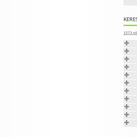
KERE
1573 nö