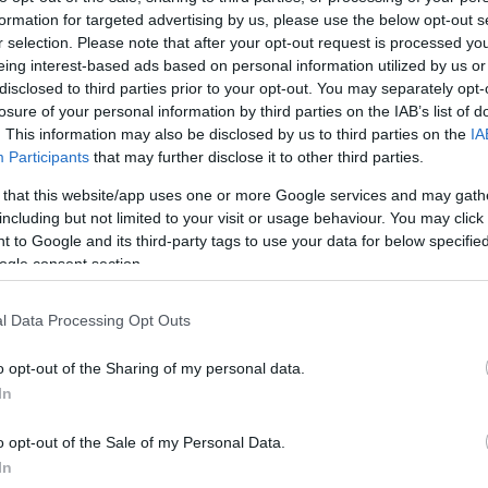
formation for targeted advertising by us, please use the below opt-out s
Jelszó
Emlékezzen rám
r selection. Please note that after your opt-out request is processed y
eing interest-based ads based on personal information utilized by us or
nevét?
Regisztráció
disclosed to third parties prior to your opt-out. You may separately opt-
térképes szaknévsora
losure of your personal information by third parties on the IAB’s list of
. This information may also be disclosed by us to third parties on the
IA
KERTÉSZ ÉS KERTÉSZET REGISZTRÁCIÓ
NÖVÉNYKATALÓGUS
Participants
that may further disclose it to other third parties.
 that this website/app uses one or more Google services and may gath
including but not limited to your visit or usage behaviour. You may click 
 to Google and its third-party tags to use your data for below specifi
ogle consent section.
(0)
l Data Processing Opt Outs
o opt-out of the Sharing of my personal data.
In
o opt-out of the Sale of my Personal Data.
In