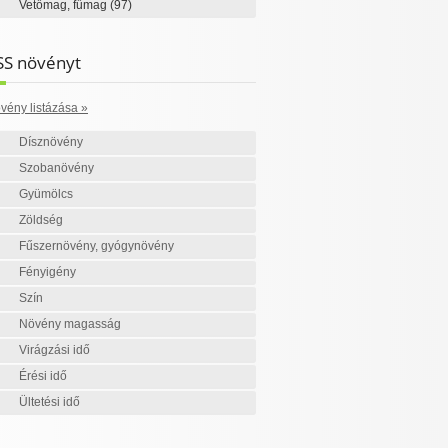
Vetőmag, fűmag
(97)
SS növényt
vény listázása »
Dísznövény
Szobanövény
Gyümölcs
Zöldség
Fűszernövény, gyógynövény
Fényigény
Szín
Növény magasság
Virágzási idő
Érési idő
Ültetési idő