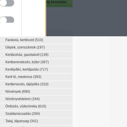
szeti szaknévsor
Szaknévsor
Faiskola, kertészet
(510)
Gépek, szerszámok
(197)
Kertáruház, gazdabolt
(139)
Kertberendezés, bútor
(367)
Kertépítés, kertápolás
(717)
Kerti tó, medence
(393)
Kerttervezés, tájépítés
(310)
Növények
(690)
Növényvédelem
(164)
Öntözés, víztechnika
(610)
Szaktanácsadás
(294)
Talaj, tápanyag
(341)