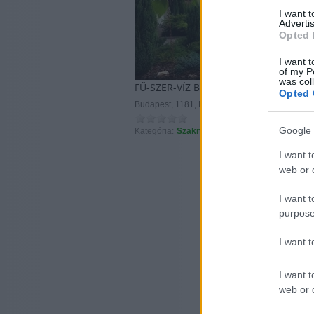
I want 
Advertis
Opted 
I want t
of my P
was col
FŰ-SZER-VÍZ Bt.
Opted 
Budapest, 1181, Budapest, Csontváry K. T. 62. 
Google 
Kategória:
Szaknévsor
I want t
web or d
I want t
purpose
I want 
I want t
web or d