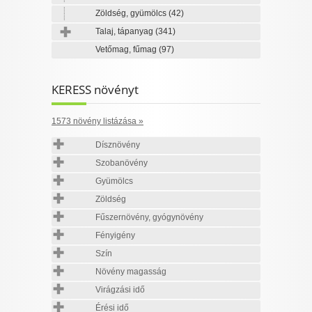
Zöldség, gyümölcs
(42)
Talaj, tápanyag
(341)
Vetőmag, fűmag
(97)
KERESS növényt
1573 növény listázása »
Dísznövény
Szobanövény
Gyümölcs
Zöldség
Fűszernövény, gyógynövény
Fényigény
Szín
Növény magasság
Virágzási idő
Érési idő