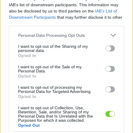
Felhasználónév
Bejelentkezés
IAB’s list of downstream participants. This information may
also be disclosed by us to third parties on the
IAB’s List of
faiskola.hu
Jelszó
Downstream Participants
that may further disclose it to other
third parties.
Kertészeti, kerti termékek és szolgáltatások térképes
Emlékezzen
szaknévsora
Please note that this website/app uses one or more Google
Personal Data Processing Opt Outs
services and may gather and store information including but
rám
not limited to your visit or usage behaviour. You may click to
I want to opt-out of the Sharing of my
personal data.
grant or deny consent to Google and its third-party tags to
Opted In
CÍMLAP
Elfelejtette jelszavát?
Elfelejtette felhasználónevét?
use your data for below specified purposes in below Google
Regisztráció
consent section.
I want to opt-out of the Sale of my
Personal Data.
MI A FAISKOLA.HU?
Opted In
I want to opt-out of processing my
KERTÉSZ ÉS KERTÉSZET REGISZTRÁCIÓ
Personal Data for Targeted Advertising.
Opted In
NÖVÉNYKATALÓGUS
I want to opt-out of Collection, Use,
Retention, Sale, and/or Sharing of my
Personal Data that Is Unrelated with the
E-mail küldése -
Purposes for which it was collected.
Opted Out
Kertgondozás A-Z-ig