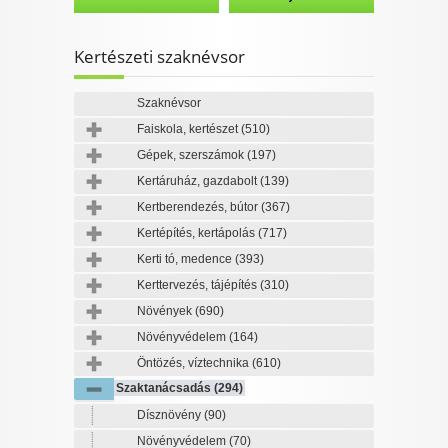
Kertészeti szaknévsor
Szaknévsor
Faiskola, kertészet
(510)
Gépek, szerszámok
(197)
Kertáruház, gazdabolt
(139)
Kertberendezés, bútor
(367)
Kertépítés, kertápolás
(717)
Kerti tó, medence
(393)
Kerttervezés, tájépítés
(310)
Növények
(690)
Növényvédelem
(164)
Öntözés, víztechnika
(610)
Szaktanácsadás
(294)
Dísznövény
(90)
Növényvédelem
(70)