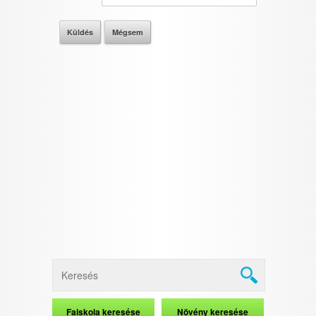
I want to allow Google to enable storage
related to security, including authentication
functionality and fraud prevention, and other
user protection.
CONFIRM
Data Deletion
Data Access
Privacy Policy