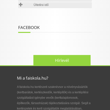
Ültetési idő
FACEBOOK
Hírlevél
Mi a faiskola.hu?
A faiskola.hu kertészeti szaknévsor a növényvásárlók
(kertbarátok, kertészkedők, kertépítők) és a kertépítési
szolgáltatást igénybe vevők (kerttulajdonosok,
építkezők, társasházak) tájékoztatására szolgál. Segít a
kertészetek és kerti szolgáltatók megtalálásában,