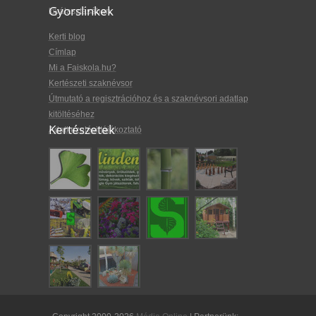
Gyorslinkek
kiválasztásában.
Kerti blog
Címlap
Mi a Faiskola.hu?
Kertészeti szaknévsor
Útmutató a regisztrációhoz és a szaknévsori adatlap
kitöltéséhez
Kertészetek
Adatkezelési tájékoztató