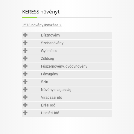
KERESS növényt
1573 növény listázása »
Dísznövény
Szobanövény
Gyümölcs
Zöldség
Fűszernövény, gyógynövény
Fényigény
Szín
Növény magasság
Virágzási idő
Érési idő
Ültetési idő