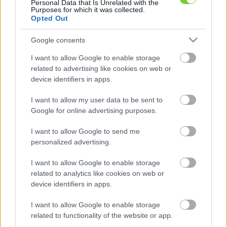
Personal Data that Is Unrelated with the
Purposes for which it was collected.
(1)
(0)
Adatlapok
Korábbi vélemények
Opted Out
Erről a felhasználóról még nem írtak
véleményt.
Google consents
I want to allow Google to enable storage
related to advertising like cookies on web or
device identifiers in apps.
I want to allow my user data to be sent to
Google for online advertising purposes.
I want to allow Google to send me
personalized advertising.
I want to allow Google to enable storage
related to analytics like cookies on web or
device identifiers in apps.
I want to allow Google to enable storage
related to functionality of the website or app.