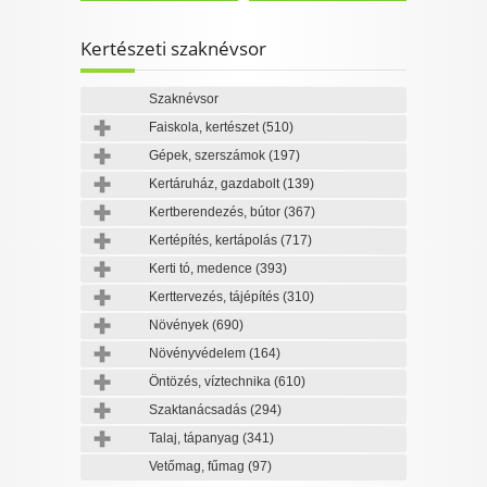
I want to allow Google to enable storage
related to personalization.
Kertészeti szaknévsor
I want to allow Google to enable storage
Szaknévsor
CONFIRM
related to security, including authentication
Faiskola, kertészet
(510)
functionality and fraud prevention, and other
user protection.
Gépek, szerszámok
(197)
Kertáruház, gazdabolt
(139)
Data Deletion
Data Access
Privacy Policy
Kertberendezés, bútor
(367)
Kertépítés, kertápolás
(717)
Kerti tó, medence
(393)
Kerttervezés, tájépítés
(310)
Növények
(690)
Növényvédelem
(164)
Öntözés, víztechnika
(610)
Szaktanácsadás
(294)
Talaj, tápanyag
(341)
Vetőmag, fűmag
(97)