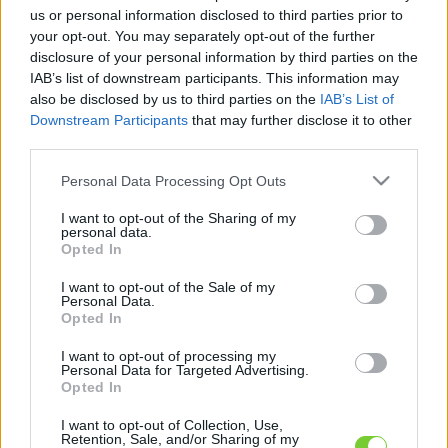
Felhasználónév
Bejelentkezés
us or personal information disclosed to third parties prior to
your opt-out. You may separately opt-out of the further
faiskola.hu
Jelszó
disclosure of your personal information by third parties on the
IAB’s list of downstream participants. This information may
Kertészeti, kerti termékek és szolgáltatások térképes
Emlékezzen
also be disclosed by us to third parties on the
IAB’s List of
szaknévsora
Downstream Participants
that may further disclose it to other
third parties.
rám
Please note that this website/app uses one or more Google
Personal Data Processing Opt Outs
CÍMLAP
Elfelejtette jelszavát?
Elfelejtette felhasználónevét?
services and may gather and store information including but
Regisztráció
not limited to your visit or usage behaviour. You may click to
I want to opt-out of the Sharing of my
personal data.
grant or deny consent to Google and its third-party tags to
MI A FAISKOLA.HU?
Opted In
use your data for below specified purposes in below Google
consent section.
I want to opt-out of the Sale of my
KERTÉSZ ÉS KERTÉSZET REGISZTRÁCIÓ
Personal Data.
Opted In
NÖVÉNYKATALÓGUS
I want to opt-out of processing my
Personal Data for Targeted Advertising.
Opted In
Jegenye Kft.
I want to opt-out of Collection, Use,
Retention, Sale, and/or Sharing of my