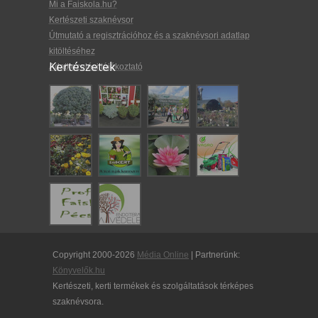
Mi a Faiskola.hu?
Kertészeti szaknévsor
Útmutató a regisztrációhoz és a szaknévsori adatlap
kitöltéséhez
Kertészetek
Adatkezelési tájékoztató
Copyright 2000-2026
Média Online
| Partnerünk:
Könyvelők.hu
Kertészeti, kerti termékek és szolgáltatások térképes
szaknévsora.