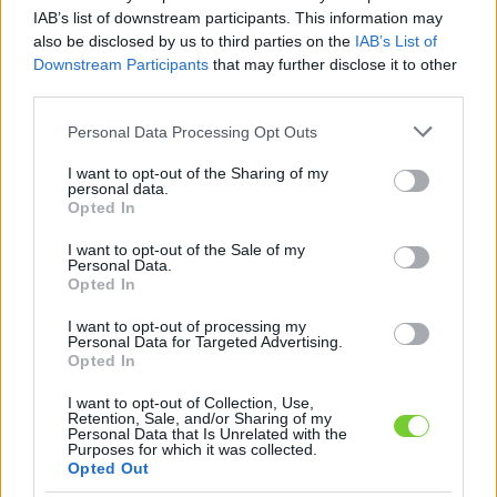
Felhasználónév
Bejelentkezés
IAB’s list of downstream participants. This information may
also be disclosed by us to third parties on the
IAB’s List of
faiskola.hu
Jelszó
Downstream Participants
that may further disclose it to other
third parties.
Kertészeti, kerti termékek és szolgáltatások térképes
Emlékezzen
szaknévsora
Please note that this website/app uses one or more Google
Personal Data Processing Opt Outs
services and may gather and store information including but
rám
not limited to your visit or usage behaviour. You may click to
I want to opt-out of the Sharing of my
personal data.
grant or deny consent to Google and its third-party tags to
Opted In
CÍMLAP
Elfelejtette jelszavát?
Elfelejtette felhasználónevét?
use your data for below specified purposes in below Google
Regisztráció
consent section.
I want to opt-out of the Sale of my
Personal Data.
MI A FAISKOLA.HU?
Opted In
I want to opt-out of processing my
KERTÉSZ ÉS KERTÉSZET REGISZTRÁCIÓ
Personal Data for Targeted Advertising.
Opted In
NÖVÉNYKATALÓGUS
I want to opt-out of Collection, Use,
Retention, Sale, and/or Sharing of my
Personal Data that Is Unrelated with the
Óriás királypáfrány
Purposes for which it was collected.
Opted Out
(
Osmunda regalis
)