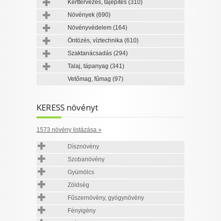
Kerttervezés, tájépítés
(310)
Növények
(690)
Növényvédelem
(164)
Öntözés, víztechnika
(610)
Szaktanácsadás
(294)
Talaj, tápanyag
(341)
Vetőmag, fűmag
(97)
KERESS növényt
1573 növény listázása »
Dísznövény
Szobanövény
Gyümölcs
Zöldség
Fűszernövény, gyógynövény
Fényigény