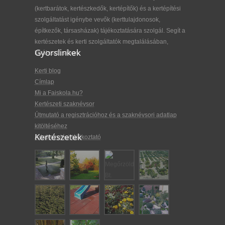
(kertbarátok, kertészkedők, kertépítők) és a kertépítési
szolgáltatást igénybe vevők (kerttulajdonosok,
építkezők, társasházak) tájékoztatására szolgál. Segít a
kertészetek és kerti szolgáltatók megtalálásában,
Gyorslinkek
kiválasztásában.
Kerti blog
Címlap
Mi a Faiskola.hu?
Kertészeti szaknévsor
Útmutató a regisztrációhoz és a szaknévsori adatlap
kitöltéséhez
Kertészetek
Adatkezelési tájékoztató