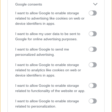
Google consents
I want to allow Google to enable storage
Óriás királypáfrány (Osmunda regalis)
related to advertising like cookies on web or
Magassága: 1–1,2 m; kertekben is igen ritka; kedveli a
device identifiers in apps.
nedves, savanyú talajt; nagyon szép, de igényes
I want to allow my user data to be sent to
páfrányfaj; törpe fajtája: ’Gracilis’.
Google for online advertising purposes.
I want to allow Google to send me
personalized advertising.
I want to allow Google to enable storage
related to analytics like cookies on web or
device identifiers in apps.
I want to allow Google to enable storage
related to functionality of the website or app.
I want to allow Google to enable storage
related to personalization.