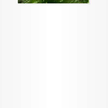
I want to allow Google to enable storage
related to security, including authentication
functionality and fraud prevention, and other
user protection.
CONFIRM
Data Deletion
Data Access
Privacy Policy