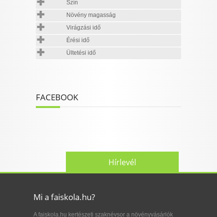
Szín
Növény magasság
Virágzási idő
Érési idő
Ültetési idő
FACEBOOK
Hírlevél
Mi a faiskola.hu?
A faiskola.hu kertészeti szaknévsor a növényvásárlók