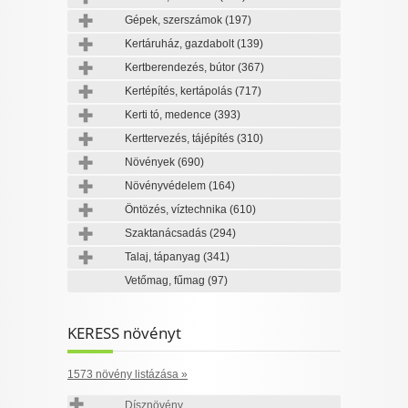
Gépek, szerszámok
(197)
Kertáruház, gazdabolt
(139)
Kertberendezés, bútor
(367)
Kertépítés, kertápolás
(717)
Kerti tó, medence
(393)
Kerttervezés, tájépítés
(310)
Növények
(690)
Növényvédelem
(164)
Öntözés, víztechnika
(610)
Szaktanácsadás
(294)
Talaj, tápanyag
(341)
Vetőmag, fűmag
(97)
KERESS növényt
1573 növény listázása »
Dísznövény