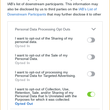
Felhasználónév
Bejelentkezés
IAB’s list of downstream participants. This information may
also be disclosed by us to third parties on the
IAB’s List of
faiskola.hu
Jelszó
Downstream Participants
that may further disclose it to other
third parties.
Kertészeti, kerti termékek és szolgáltatások térképes
Emlékezzen
szaknévsora
Please note that this website/app uses one or more Google
Personal Data Processing Opt Outs
services and may gather and store information including but
rám
not limited to your visit or usage behaviour. You may click to
I want to opt-out of the Sharing of my
personal data.
grant or deny consent to Google and its third-party tags to
Opted In
CÍMLAP
Elfelejtette jelszavát?
Elfelejtette felhasználónevét?
use your data for below specified purposes in below Google
Regisztráció
consent section.
I want to opt-out of the Sale of my
Personal Data.
MI A FAISKOLA.HU?
Opted In
I want to opt-out of processing my
KERTÉSZ ÉS KERTÉSZET REGISZTRÁCIÓ
Personal Data for Targeted Advertising.
Opted In
NÖVÉNYKATALÓGUS
I want to opt-out of Collection, Use,
Retention, Sale, and/or Sharing of my
Personal Data that Is Unrelated with the
Bakopa (
Bacopa sp.
)
Purposes for which it was collected.
Opted Out