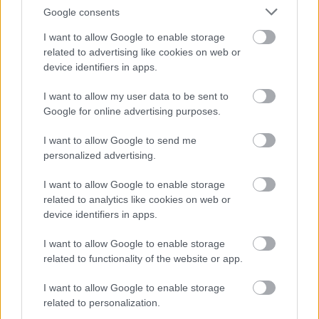
Google consents
Bacopa (Scrophulariaceae).
I want to allow Google to enable storage
Kb. ötven faja trópusi és szubtrópusi alámerült vízi
related to advertising like cookies on web or
növény. Akváriumokban a szárölelő kerek levelű
Bacopa
device identifiers in apps.
amplexicaulis
-t termesztik. Dugványról szaporítjuk.
A bacopa nemhez tartozó fajok:
I want to allow my user data to be sent to
Bacopa australis
- akváriumi növény
Google for online advertising purposes.
Bacopa caroliniana
(nagylevelű bakopa) - akváriumi
növény
I want to allow Google to send me
Bacopa crenata
- lassú növekedésű akváriumi növény
personalized advertising.
Bacopa eisenii
- vízi izsóp
I want to allow Google to enable storage
Madagascariensis Bacopa
- akváriumi növény
related to analytics like cookies on web or
Bacopa monnieri
(kislevelű bakopa) - akváriumi növény
device identifiers in apps.
(valamint gyógyászati célokra használják)
Bacopa myriophylloides
- akváriumi növény
I want to allow Google to enable storage
Bacopa rotundifolia
related to functionality of the website or app.
http://www.tuja.hu/
Bővebben:
I want to allow Google to enable storage
related to personalization.