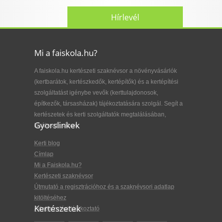
Hírlevél
Mi a faiskola.hu?
A faiskola.hu kertészeti szaknévsor a növényvásárlók
(kertbarátok, kertészkedők, kertépítők) és a kertépítési
szolgáltatást igénybe vevők (kerttulajdonosok,
építkezők, társasházak) tájékoztatására szolgál. Segít a
kertészetek és kerti szolgáltatók megtalálásában,
Gyorslinkek
kiválasztásában.
Kerti blog
Címlap
Mi a Faiskola.hu?
Kertészeti szaknévsor
Útmutató a regisztrációhoz és a szaknévsori adatlap
kitöltéséhez
Kertészetek
Adatkezelési tájékoztató