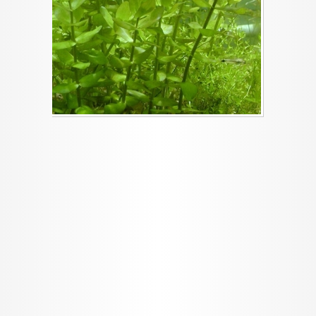
I want to allow Google to enable storage
related to security, including authentication
functionality and fraud prevention, and other
user protection.
CONFIRM
Data Deletion
Data Access
Privacy Policy