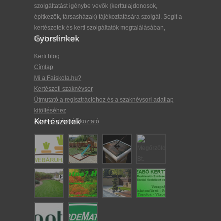
szolgáltatást igénybe vevők (kerttulajdonosok,
építkezők, társasházak) tájékoztatására szolgál. Segít a
kertészetek és kerti szolgáltatók megtalálásában,
Gyorslinkek
kiválasztásában.
Kerti blog
Címlap
Mi a Faiskola.hu?
Kertészeti szaknévsor
Útmutató a regisztrációhoz és a szaknévsori adatlap
kitöltéséhez
Kertészetek
Adatkezelési tájékoztató