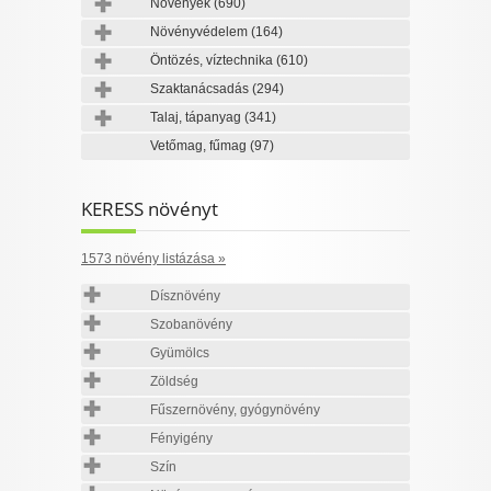
Növények
(690)
Növényvédelem
(164)
Öntözés, víztechnika
(610)
Szaktanácsadás
(294)
Talaj, tápanyag
(341)
Vetőmag, fűmag
(97)
KERESS növényt
1573 növény listázása »
Dísznövény
Szobanövény
Gyümölcs
Zöldség
Fűszernövény, gyógynövény
Fényigény
Szín