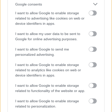
Google consents
I want to allow Google to enable storage
A vörösbegyvirág széles körben elterjedt, latin neve
related to advertising like cookies on web or
Nemesia strumosa
.
device identifiers in apps.
Egyéves növény, virágai 2,5 cm átmérőjűek, színük lehet
I want to allow my user data to be sent to
fehér, piros, halványkék, piros-fehér. Magassága 25-30
Google for online advertising purposes.
cm, szélessége 15-20 cm.
Száraz nyarakon rövid ideig virágzik. Meghosszabbítható
I want to allow Google to send me
a virágzási idénye bőséges öntözéssel, visszavágással.
personalized advertising.
Őszig azonban csak a második ültetés bírja. Szaporítható
üvegházi magvetéssel március-áprilisban, ezek május
I want to allow Google to enable storage
közepén kiültethetők. Mészmentes talajt, teljes napfényt
related to analytics like cookies on web or
igényel.
device identifiers in apps.
http://hobbikert.hu/magazin/a-vorosbegy-virag-
Bővebben:
kettos-elete.html
I want to allow Google to enable storage
related to functionality of the website or app.
I want to allow Google to enable storage
related to personalization.