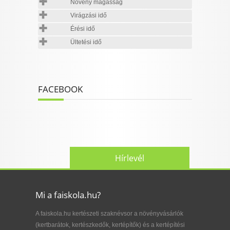
Növény magasság
Virágzási idő
Érési idő
Ültetési idő
FACEBOOK
Hírlevél
Mi a faiskola.hu?
A faiskola.hu kertészeti szaknévsor a növényvásárlók
(kertbarátok, kertészkedők, kertépítők) és a kertépítési