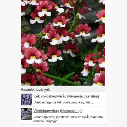
I want to allow Google to enable storage
related to security, including authentication
functionality and fraud prevention, and other
user protection.
CONFIRM
Data Deletion
Data Access
Privacy Policy
Hasonló növények
Kék vörösbegyvirág (
Nemesia caerulea
)
Újabban terjed a kék vörösbegyvirág, latin...
Vörösbegyvirág (
Nemesia sp.
)
Vörösbegyvirág (Nemesia-fajok és fajták)Alacsony
termetű virágágyi...