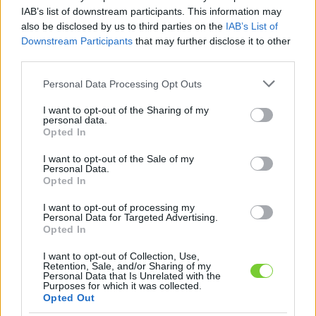
Felhasználónév
Bejelentkezés
IAB’s list of downstream participants. This information may
also be disclosed by us to third parties on the
IAB’s List of
faiskola.hu
Jelszó
Downstream Participants
that may further disclose it to other
third parties.
Kertészeti, kerti termékek és szolgáltatások térképes
Emlékezzen
szaknévsora
Please note that this website/app uses one or more Google
Personal Data Processing Opt Outs
services and may gather and store information including but
rám
not limited to your visit or usage behaviour. You may click to
I want to opt-out of the Sharing of my
personal data.
grant or deny consent to Google and its third-party tags to
Opted In
CÍMLAP
Elfelejtette jelszavát?
Elfelejtette felhasználónevét?
use your data for below specified purposes in below Google
Regisztráció
consent section.
I want to opt-out of the Sale of my
Personal Data.
MI A FAISKOLA.HU?
Opted In
I want to opt-out of processing my
KERTÉSZ ÉS KERTÉSZET REGISZTRÁCIÓ
Personal Data for Targeted Advertising.
Opted In
NÖVÉNYKATALÓGUS
I want to opt-out of Collection, Use,
Retention, Sale, and/or Sharing of my
Personal Data that Is Unrelated with the
Vörösbegyvirág
Purposes for which it was collected.
Opted Out
(
Nemesia strumosa
)